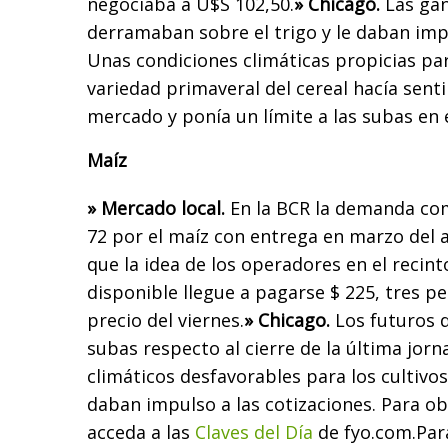
negociaba a U$S 102,50.
» Chicago.
Las gan
derramaban sobre el trigo y le daban impu
Unas condiciones climáticas propicias par
variedad primaveral del cereal hacía senti
mercado y ponía un límite a las subas en 
Maíz
» Mercado local.
En la BCR la demanda co
72 por el maíz con entrega en marzo del
que la idea de los operadores en el recin
disponible llegue a pagarse $ 225, tres p
precio del viernes.
» Chicago.
Los futuros 
subas respecto al cierre de la última jorn
climáticos desfavorables para los cultivos
daban impulso a las cotizaciones.
Para ob
acceda a las
Claves del Día
de fyo.com.
Par