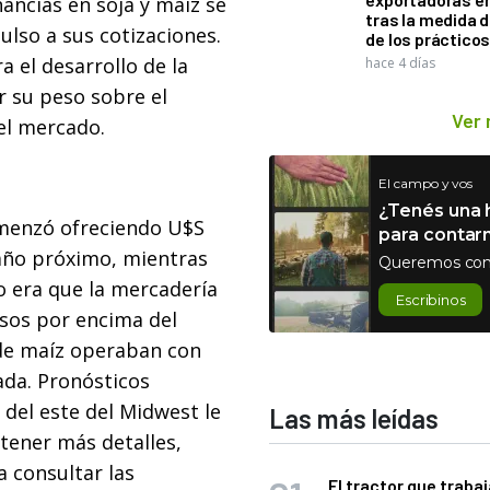
ancias en soja y maíz se
tras la medida 
lso a sus cotizaciones.
de los práctico
a el desarrollo de la
hace 4 días
r su peso sobre el
Ver
el mercado.
El campo y vos
¿Tenés una h
menzó ofreciendo U$S
para contar
 año próximo, mientras
Queremos con
to era que la mercadería
Escribinos
esos por encima del
de maíz operaban con
ada. Pronósticos
 del este del Midwest le
Las más leídas
tener más detalles,
a consultar las
El tractor que trabaj