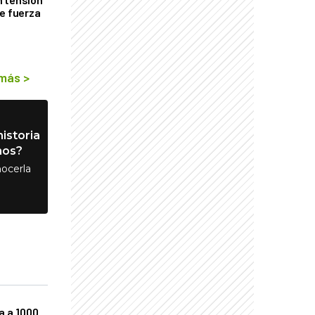
de fuerza
s
 más
>
istoria
nos?
ocerla
a a 1000