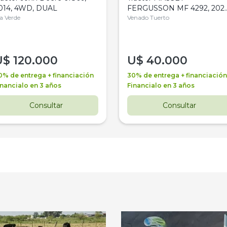
014, 4WD, DUAL
FERGUSSON MF 4292, 2020
la Verde
4WD, PATON
Venado Tuerto
U$
120.000
U$
40.000
0% de entrega + financiación
30% de entrega + financiación
inancialo en 3 años
Financialo en 3 años
Consultar
Consultar