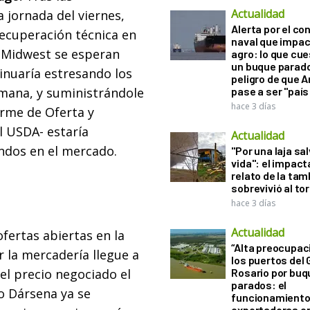
Actualidad
 jornada del viernes,
Alerta por el con
ecuperación técnica en
naval que impac
el Midwest se esperan
agro: lo que cu
un buque parado
tinuaría estresando los
peligro de que 
emana, y suministrándole
pase a ser "país
hace 3 días
forme de Oferta y
l USDA- estaría
Actualidad
ndos en el mercado.
"Por una laja sa
vida": el impac
relato de la ta
sobrevivió al to
hace 3 días
Actualidad
ofertas abiertas en la
“Alta preocupac
r la mercadería llegue a
los puertos del 
el precio negociado el
Rosario por bu
parados: el
go Dársena ya se
funcionamiento 
exportadoras e