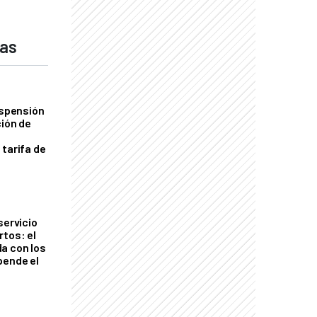
das
uspensión
ción de
 tarifa de
servicio
rtos: el
a con los
pende el