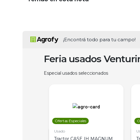
¡Encontrá todo para tu campo!
Feria usados Ventur
Especial usados seleccionados
les
Ofertas Especiales
O
Usado
U
a Metalfor 7040,
Tractor CASE IH MAGNUM
T