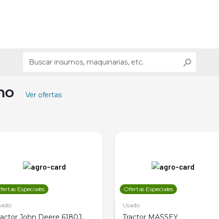
ino
Ver ofertas
fertas Especiales
Ofertas Especiales
sado
Usado
ractor John Deere 6180J,
Tractor MASSEY