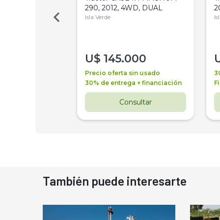
Bot 32 Mts
290, 2012, 4WD, DUAL
2
Isla Verde
Is
000
U$
145.000
a + financiación
Precio oferta sin usado
3
 4 años
30% de entrega + financiación
F
nsultar
Consultar
También puede interesarte