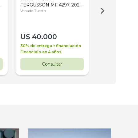
,
FERGUSSON MF 4297, 2020,
2003, 4WD, PA
4WD, PATON
Venado Tuerto
Venado Tuerto
U$
40.000
U$
30.000
30% de entrega + financiación
30% de entrega + 
Financialo en 4 años
Financialo en 3 a
Consultar
Consul