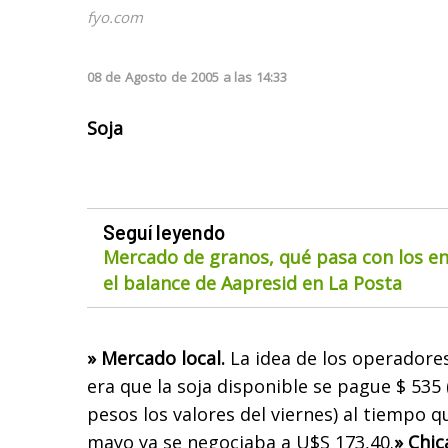
fyo.com
08
de
Agosto
de
2005
a las
14:33
Soja
Seguí leyendo
Mercado de granos, qué pasa con los env
el balance de Aapresid en La Posta
» Mercado local.
La idea de los operadores
era que la soja disponible se pague $ 535
pesos los valores del viernes) al tiempo q
mayo ya se negociaba a U$S 173,40.
» Chi