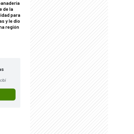
panadería
e de la
idad para
s y le dio
una región
as
cibí