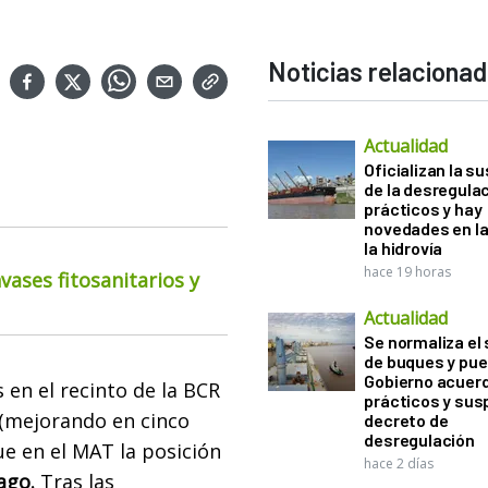
Noticias relaciona
Actualidad
Oficializan la s
de la desregula
prácticos y hay
novedades en la
la hidrovía
hace 19 horas
ases fitosanitarios y
Actualidad
Se normaliza el 
de buques y pue
Gobierno acuerd
 en el recinto de la BCR
prácticos y sus
 (mejorando en cinco
decreto de
desregulación
ue en el MAT la posición
hace 2 días
cago.
Tras las