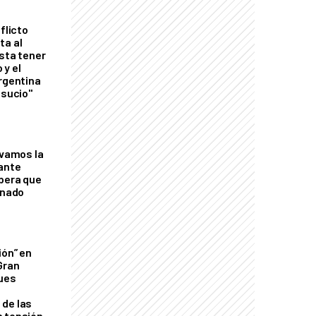
flicto
ta al
esta tener
 y el
Argentina
 sucio"
lvamos la
tante
mbera que
rnado
ión” en
Gran
ques
de las
n tensión