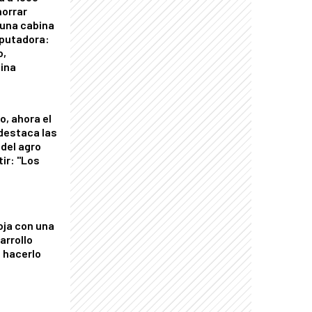
horrar
 una cabina
putadora:
o,
tina
o, ahora el
 destaca las
del agro
tir: "Los
"
oja con una
arrollo
 hacerlo