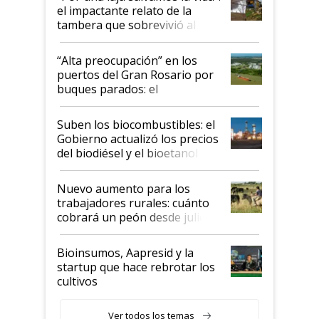
el impactante relato de la
tambera que sobrevivió al
tornado
“Alta preocupación” en los
puertos del Gran Rosario por
buques parados: el
funcionamiento de las
exportadoras en tensión tras
Suben los biocombustibles: el
la medida de fuerza de los
Gobierno actualizó los precios
prácticos
del biodiésel y el bioetanol
Nuevo aumento para los
trabajadores rurales: cuánto
cobrará un peón desde julio
Bioinsumos, Aapresid y la
startup que hace rebrotar los
cultivos
Ver todos los temas