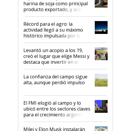
harina de soja como principal
producto exportado, y aún así
el agro aportó casi seis de cada
diez dólares y sostuvo el
Récord para el agro: la
liderazgo en un semestre
actividad llegó a su máximo
récord
histórico impulsada por la
cosecha y las exportaciones
Levantó un acopio a los 19,
creó el lugar que elige Messi y
destaca que invertir en el
kirchnerismo era como "darle
plata a un hijo para droga":
La confianza del campo sigue
Juan Félix Rossetti, el libertario
alta, aunque perdió impulso
que de una dura crisis salió
más fuerte y apuesta al cambio
de Milei
El FMI elogió al campo y lo
ubicó entre los sectores claves
para el crecimiento argentino
Milei y Elon Musk instalarán