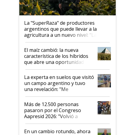
La "SuperRaza" de productores
argentinos que puede llevar a la
agricultura a un nuevo nivel: "Las
posibilidades de crecimiento son
infinitas"
El maíz cambió: la nueva
característica de los híbridos
que abre una oportunidad en
el lote
La experta en suelos que visitó
un campo argentino y tuvo
una revelación: "Me
impresionó mucho"
Más de 12.500 personas
pasaron por el Congreso
Aapresid 2026: "Volvió a
demostrar que hablar del
suelo es hablar de todo el
En un cambio rotundo, ahora
sistema productivo"