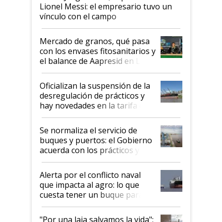
Lionel Messi: el empresario tuvo un
vínculo con el campo
Mercado de granos, qué pasa
con los envases fitosanitarios y
el balance de Aapresid en La
Posta
Oficializan la suspensión de la
desregulación de prácticos y
hay novedades en la tarifa de
la hidrovía
Se normaliza el servicio de
buques y puertos: el Gobierno
acuerda con los prácticos y
suspende el decreto de
desregulación
Alerta por el conflicto naval
que impacta al agro: lo que
cuesta tener un buque parado
y el peligro de que Argentina
pase a ser "país sucio"
"Por una laja salvamos la vida":