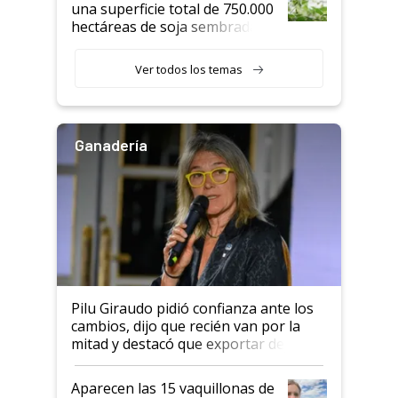
una superficie total de 750.000
hectáreas de soja sembradas
con una nueva generación de
variedades que marcan un
Ver todos los temas
salto tecnológico en genética y
rendimiento
Ganadería
Pilu Giraudo pidió confianza ante los
cambios, dijo que recién van por la
mitad y destacó que exportar dejó de
ser "para unos pocos": "Tenemos un
mandato muy claro del gobierno
Aparecen las 15 vaquillonas de
nacional"