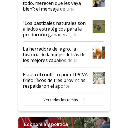
todo, merecen que les vaya
bien": el mensaje de una
ganadera uruguaya sobre las
oportunidades que se abren
"Los pastizales naturales son
para el agro en Argentina, con
aliados estratégicos para la
foco en la carne
producción ganadera", destaca
la iniciativa que ya reúne a 46
establecimientos en Argentina
La herradora del agro, la
historia de la mujer detrás de
los mejores caballos de la
Argentina y los mitos que
todavía hacen sufrir a estos
Escala el conflicto por el IPCVA:
animales: "Mientras me
frigoríficos de tres provincias
descalificaban, yo seguí
respaldaron el aporte
haciendo currículum"
obligatorio
Ver todos los temas
Economía y política