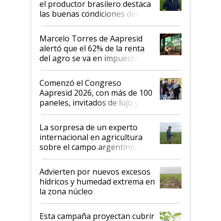
el productor brasilero destaca
las buenas condiciones del
agro argentino para invertir:
"Los veo más motivados"
Marcelo Torres de Aapresid
alertó que el 62% de la renta
del agro se va en impuestos:
"No es bueno que en
Argentina se sigan discutiendo
Comenzó el Congreso
las mismas cosas de hace 50
Aapresid 2026, con más de 100
años"
paneles, invitados de lujo y
todas las tendencias
La sorpresa de un experto
internacional en agricultura
sobre el campo argentino:
"Estoy muy impresionado"
Advierten por nuevos excesos
hídricos y humedad extrema en
la zona núcleo
Esta campaña proyectan cubrir