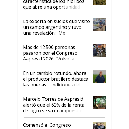
característica de los híbridos
que abre una oportunidad en
el lote
La experta en suelos que visitó
un campo argentino y tuvo
una revelación: "Me
impresionó mucho"
Más de 12.500 personas
pasaron por el Congreso
Aapresid 2026: "Volvió a
demostrar que hablar del
suelo es hablar de todo el
En un cambio rotundo, ahora
sistema productivo"
el productor brasilero destaca
las buenas condiciones del
agro argentino para invertir:
"Los veo más motivados"
Marcelo Torres de Aapresid
alertó que el 62% de la renta
del agro se va en impuestos:
"No es bueno que en
Argentina se sigan discutiendo
Comenzó el Congreso
las mismas cosas de hace 50