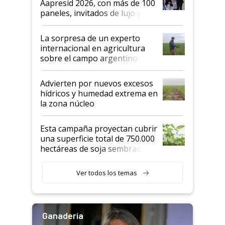
Aapresid 2026, con más de 100
años"
paneles, invitados de lujo y
todas las tendencias
La sorpresa de un experto
internacional en agricultura
sobre el campo argentino:
"Estoy muy impresionado"
Advierten por nuevos excesos
hídricos y humedad extrema en
la zona núcleo
Esta campaña proyectan cubrir
una superficie total de 750.000
hectáreas de soja sembradas
con una nueva generación de
variedades que marcan un
Ver todos los temas
salto tecnológico en genética y
rendimiento
Ganadería