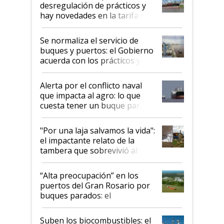
desregulación de prácticos y
hay novedades en la tarifa de
la hidrovía
Se normaliza el servicio de
buques y puertos: el Gobierno
acuerda con los prácticos y
suspende el decreto de
desregulación
Alerta por el conflicto naval
que impacta al agro: lo que
cuesta tener un buque parado
y el peligro de que Argentina
pase a ser "país sucio"
"Por una laja salvamos la vida":
el impactante relato de la
tambera que sobrevivió al
tornado
“Alta preocupación” en los
puertos del Gran Rosario por
buques parados: el
funcionamiento de las
exportadoras en tensión tras
Suben los biocombustibles: el