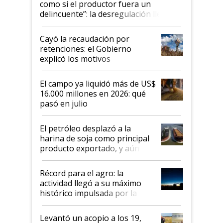
como si el productor fuera un
delincuente”: la desregulación llegó
al Congreso Aapresid y hasta se
habló del financiamiento al IPCVA
Cayó la recaudación por
retenciones: el Gobierno
explicó los motivos
El campo ya liquidó más de US$
16.000 millones en 2026: qué
pasó en julio
El petróleo desplazó a la
harina de soja como principal
producto exportado, y aún así
el agro aportó casi seis de cada
diez dólares y sostuvo el
Récord para el agro: la
liderazgo en un semestre
actividad llegó a su máximo
récord
histórico impulsada por la
cosecha y las exportaciones
Levantó un acopio a los 19,