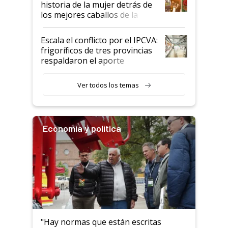
historia de la mujer detrás de
los mejores caballos de la
Argentina y los mitos que
todavía hacen sufrir a estos
Escala el conflicto por el IPCVA:
animales: "Mientras me
frigoríficos de tres provincias
descalificaban, yo seguí
respaldaron el aporte
haciendo currículum"
obligatorio
Ver todos los temas
Economía y política
"Hay normas que están escritas