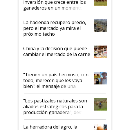
inversión que crece entre los
ganaderos en un momento
histórico para la actividad
La hacienda recuperó precio,
pero el mercado ya mira el
próximo techo
China y la decisión que puede
cambiar el mercado de la carne
"Tienen un país hermoso, con
todo, merecen que les vaya
bien": el mensaje de una
ganadera uruguaya sobre las
oportunidades que se abren
"Los pastizales naturales son
para el agro en Argentina, con
aliados estratégicos para la
foco en la carne
producción ganadera", destaca
la iniciativa que ya reúne a 46
establecimientos en Argentina
La herradora del agro, la