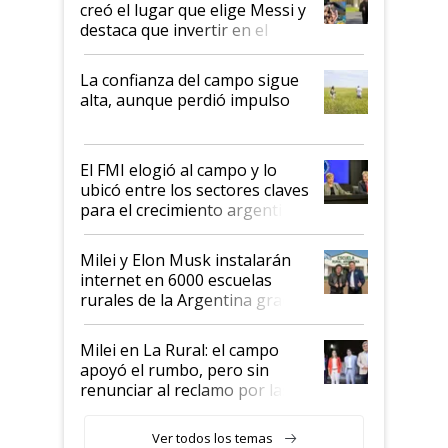
creó el lugar que elige Messi y
destaca que invertir en el
kirchnerismo era como "darle
plata a un hijo para droga":
La confianza del campo sigue
Juan Félix Rossetti, el libertario
alta, aunque perdió impulso
que de una dura crisis salió
más fuerte y apuesta al cambio
de Milei
El FMI elogió al campo y lo
ubicó entre los sectores claves
para el crecimiento argentino
Milei y Elon Musk instalarán
internet en 6000 escuelas
rurales de la Argentina gracias
a un acuerdo con Starlink
Milei en La Rural: el campo
apoyó el rumbo, pero sin
renunciar al reclamo por las
retenciones
Ver todos los temas