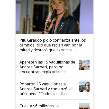
Pilu Giraudo pidió confianza ante los
cambios, dijo que recién van por la
mitad y destacó que exportar dejó de
ser "para unos pocos": "Tenemos un
mandato muy claro del gobierno
Aparecen las 15 vaquillonas de
nacional"
Andrea Sarnari, pero no
encuentran explicación de
cómo llegaron allí
Robaron 15 vaquillonas a
Andrea Sarnari y comenzó la
búsqueda: “Todos los días le
toca a algún productor”
Cuesta $6 millones: la