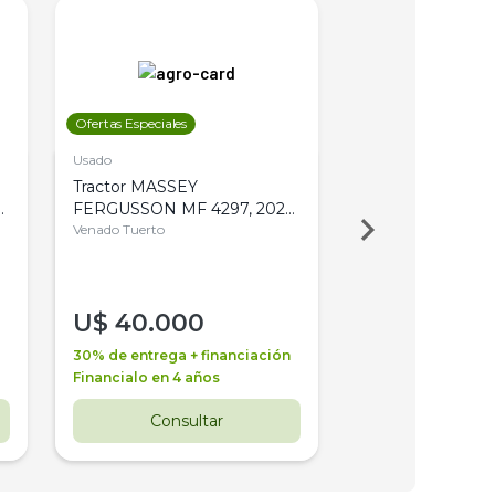
Ofertas Especiales
Ofertas Especiales
Usado
Usado
Tractor MASSEY
Tractor AGCO ALL
,
FERGUSSON MF 4297, 2020,
2003, 4WD, PA
4WD, PATON
Venado Tuerto
Venado Tuerto
U$
40.000
U$
30.000
30% de entrega + financiación
30% de entrega + 
Financialo en 4 años
Financialo en 3 a
Consultar
Consul