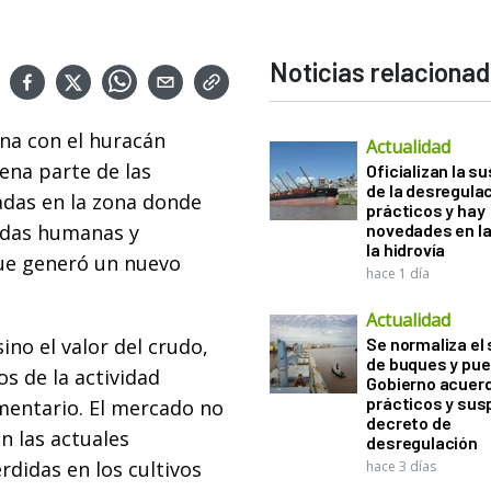
Noticias relaciona
na con el huracán
Actualidad
ena parte de las
Oficializan la s
de la desregula
adas en la zona donde
prácticos y hay
idas humanas y
novedades en la
la hidrovía
que generó un nuevo
hace 1 día
Actualidad
no el valor del crudo,
Se normaliza el 
de buques y pue
s de la actividad
Gobierno acuerd
prácticos y sus
imentario. El mercado no
decreto de
n las actuales
desregulación
rdidas en los cultivos
hace 3 días