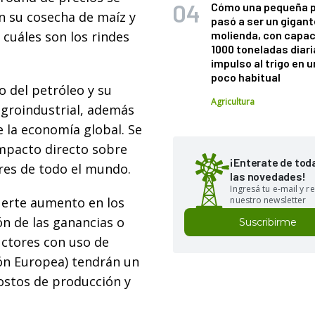
Cómo una pequeña 
n su cosecha de maíz y
pasó a ser un gigant
cuáles son los rindes
molienda, con capac
1000 toneladas diaria
impulso al trigo en 
poco habitual
o del petróleo y su
Agricultura
agroindustrial, además
e la economía global. Se
impacto directo sobre
¡Enterate de tod
res de todo el mundo.
las novedades!
Ingresá tu e-mail y re
uerte aumento en los
nuestro newsletter
ón de las ganancias o
Suscribirme
uctores con uso de
ión Europea) tendrán un
ostos de producción y