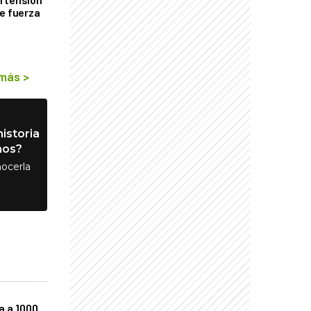
de fuerza
s
 más
>
istoria
nos?
ocerla
a a 1000