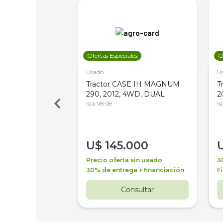
les
Ofertas Especiales
O
Usado
U
a Metalfor 7040,
Tractor CASE IH MAGNUM
T
Bot 32 Mts
290, 2012, 4WD, DUAL
2
Isla Verde
Is
000
U$
145.000
a + financiación
Precio oferta sin usado
3
 4 años
30% de entrega + financiación
F
nsultar
Consultar