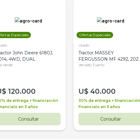
fertas Especiales
Ofertas Especiales
sado
Usado
ractor John Deere 6180J,
Tractor MASSEY
014, 4WD, DUAL
FERGUSSON MF 4292, 2020
la Verde
4WD, PATON
Venado Tuerto
U$
120.000
U$
40.000
0% de entrega + financiación
30% de entrega + financiación
inancialo en 3 años
Financialo en 3 años
Consultar
Consultar