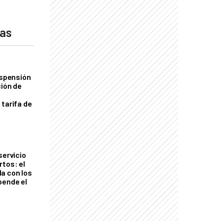
das
uspensión
ción de
 tarifa de
servicio
rtos: el
a con los
pende el