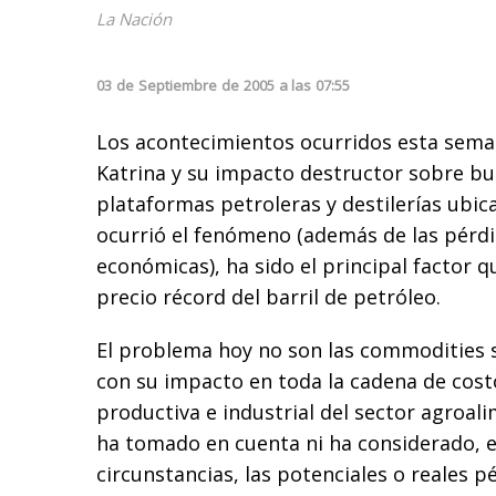
La Nación
03
de
Septiembre
de
2005
a las
07:55
Los acontecimientos ocurridos esta sema
Katrina y su impacto destructor sobre bu
plataformas petroleras y destilerías ubic
ocurrió el fenómeno (además de las pérd
económicas), ha sido el principal factor 
precio récord del barril de petróleo.
El problema hoy no son las commodities si
con su impacto en toda la cadena de costo
productiva e industrial del sector agroal
ha tomado en cuenta ni ha considerado, e
circunstancias, las potenciales o reales pé