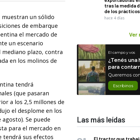
tras la medida 
de los práctico
o muestran un sólido
hace 4 días
osiciones de embarque
entina el mercado de
Ver
nte un escenario
el mediano plazo, contra
El campo y vos
ada en los molinos de
¿Tenés una h
para contar
Queremos con
ntina tendrá
Escribinos
nales (que pasaran
or a los 2,5 millones de
dujo el desplome en los
Las más leídas
e agosto). Se puede
ista para el mercado en
e tendrá sus efectos
El tractor que trabaj