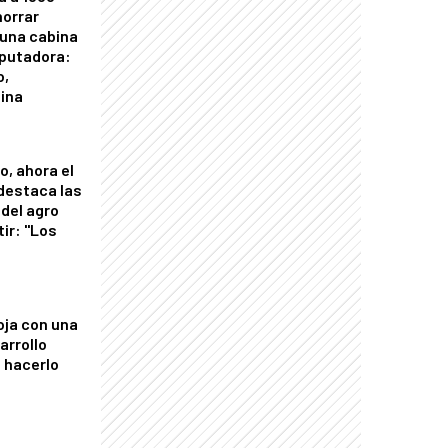
horrar
 una cabina
putadora:
o,
tina
o, ahora el
 destaca las
del agro
tir: "Los
"
oja con una
arrollo
 hacerlo