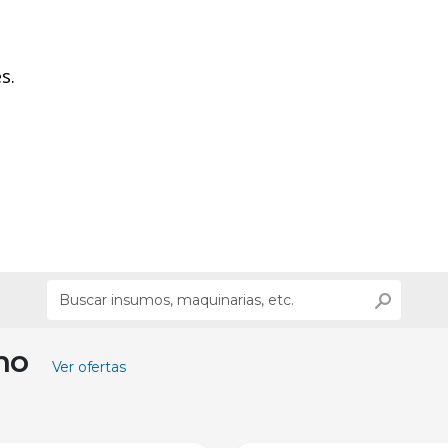
s.
ino
Ver ofertas