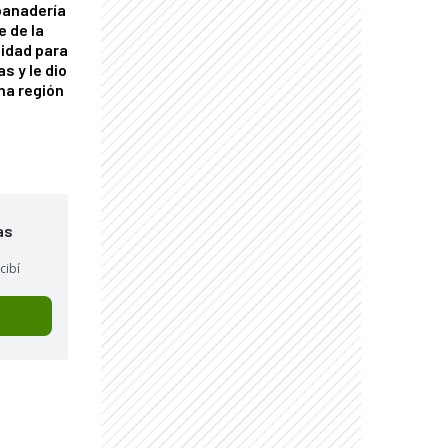
panadería
e de la
idad para
s y le dio
una región
as
cibí