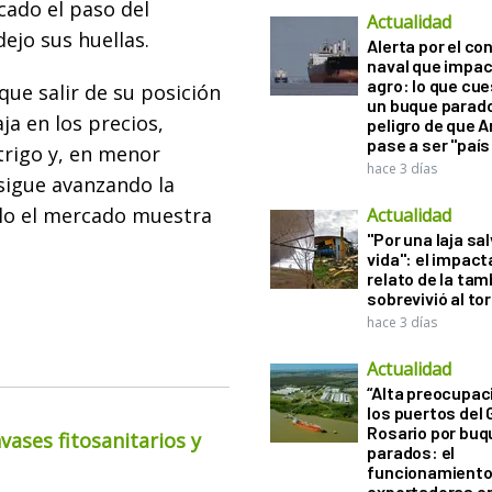
cado el paso del
Actualidad
ejo sus huellas.
Alerta por el con
naval que impac
agro: lo que cu
que salir de su posición
un buque parado
a en los precios,
peligro de que 
pase a ser "país
trigo y, en menor
hace 3 días
sigue avanzando la
llo el mercado muestra
Actualidad
"Por una laja sa
vida": el impac
relato de la ta
sobrevivió al to
hace 3 días
Actualidad
“Alta preocupac
los puertos del 
Rosario por bu
ases fitosanitarios y
parados: el
funcionamiento 
exportadoras e