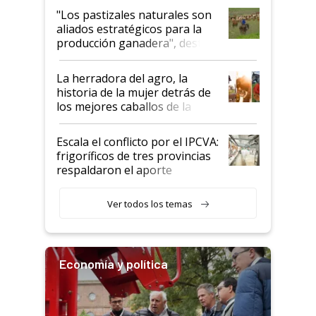
oportunidades que se abren
"Los pastizales naturales son
para el agro en Argentina, con
aliados estratégicos para la
foco en la carne
producción ganadera", destaca
la iniciativa que ya reúne a 46
establecimientos en Argentina
La herradora del agro, la
historia de la mujer detrás de
los mejores caballos de la
Argentina y los mitos que
todavía hacen sufrir a estos
Escala el conflicto por el IPCVA:
animales: "Mientras me
frigoríficos de tres provincias
descalificaban, yo seguí
respaldaron el aporte
haciendo currículum"
obligatorio
Ver todos los temas
Economía y política