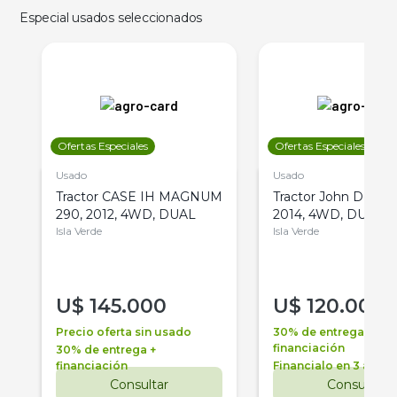
Especial usados seleccionados
Ofertas Especiales
Ofertas Especiales
Usado
Usado
Tractor CASE IH MAGNUM
Tractor John Deere 
290, 2012, 4WD, DUAL
2014, 4WD, DUAL
Isla Verde
Isla Verde
U$
145.000
U$
120.000
Precio oferta sin usado
30% de entrega +
financiación
30% de entrega +
financiación
Financialo en 3 años
Consultar
Consultar