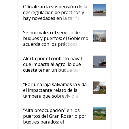
Oficializan la suspensión de la
desregulación de prácticos y
hay novedades en la tarifa de
la hidrovía
Se normaliza el servicio de
buques y puertos: el Gobierno
acuerda con los prácticos y
suspende el decreto de
desregulación
Alerta por el conflicto naval
que impacta al agro: lo que
cuesta tener un buque parado
y el peligro de que Argentina
pase a ser "país sucio"
"Por una laja salvamos la vida":
el impactante relato de la
tambera que sobrevivió al
tornado
“Alta preocupación” en los
puertos del Gran Rosario por
buques parados: el
funcionamiento de las