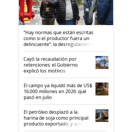
"Hay normas que están escritas
como si el productor fuera un
delincuente”: la desregulación llegó
al Congreso Aapresid y hasta se
habló del financiamiento al IPCVA
Cayó la recaudación por
retenciones: el Gobierno
explicó los motivos
El campo ya liquidó más de US$
16.000 millones en 2026: qué
pasó en julio
El petróleo desplazó a la
harina de soja como principal
producto exportado, y aún así
el agro aportó casi seis de cada