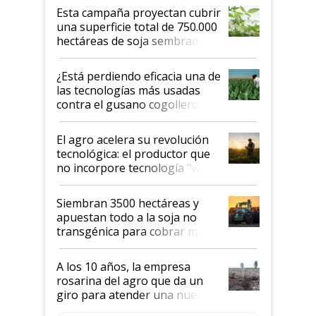
Esta campaña proyectan cubrir
una superficie total de 750.000
hectáreas de soja sembradas
con una nueva generación de
variedades que marcan un
¿Está perdiendo eficacia una de
salto tecnológico en genética y
las tecnologías más usadas
rendimiento
contra el gusano cogollero? El
desafío de una tecnología clave
El agro acelera su revolución
tecnológica: el productor que
no incorpore tecnología "va a
perder el tren"
Siembran 3500 hectáreas y
apuestan todo a la soja no
transgénica para cobrar más
por tonelada: compraron un
semillero
A los 10 años, la empresa
rosarina del agro que da un
giro para atender una nueva
etapa en el agro