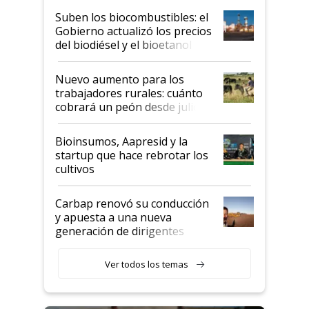
exportadoras en tensión tras
Suben los biocombustibles: el
la medida de fuerza de los
Gobierno actualizó los precios
prácticos
del biodiésel y el bioetanol
Nuevo aumento para los
trabajadores rurales: cuánto
cobrará un peón desde julio
Bioinsumos, Aapresid y la
startup que hace rebrotar los
cultivos
Carbap renovó su conducción
y apuesta a una nueva
generación de dirigentes
rurales
Ver todos los temas