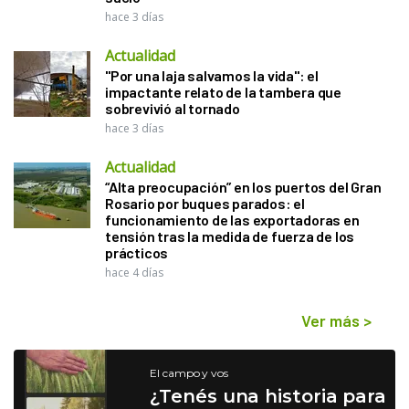
hace 3 días
Actualidad
"Por una laja salvamos la vida": el
impactante relato de la tambera que
sobrevivió al tornado
hace 3 días
Actualidad
“Alta preocupación” en los puertos del Gran
Rosario por buques parados: el
funcionamiento de las exportadoras en
tensión tras la medida de fuerza de los
prácticos
hace 4 días
Ver más
>
El campo y vos
¿Tenés una historia para