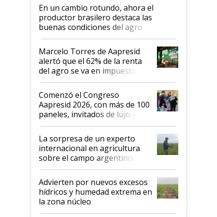
En un cambio rotundo, ahora el
productor brasilero destaca las
buenas condiciones del agro
argentino para invertir: "Los veo
más motivados"
Marcelo Torres de Aapresid
alertó que el 62% de la renta
del agro se va en impuestos:
"No es bueno que en
Argentina se sigan discutiendo
Comenzó el Congreso
las mismas cosas de hace 50
Aapresid 2026, con más de 100
años"
paneles, invitados de lujo y
todas las tendencias
La sorpresa de un experto
internacional en agricultura
sobre el campo argentino:
"Estoy muy impresionado"
Advierten por nuevos excesos
hídricos y humedad extrema en
la zona núcleo