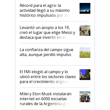
diez dólares y sostuvo el
Récord para el agro: la
liderazgo en un semestre
actividad llegó a su máximo
récord
histórico impulsada por la
cosecha y las exportaciones
Levantó un acopio a los 19,
creó el lugar que elige Messi y
destaca que invertir en el
kirchnerismo era como "darle
plata a un hijo para droga":
La confianza del campo sigue
Juan Félix Rossetti, el libertario
alta, aunque perdió impulso
que de una dura crisis salió
más fuerte y apuesta al cambio
de Milei
El FMI elogió al campo y lo
ubicó entre los sectores claves
para el crecimiento argentino
Milei y Elon Musk instalarán
internet en 6000 escuelas
rurales de la Argentina gracias
a un acuerdo con Starlink