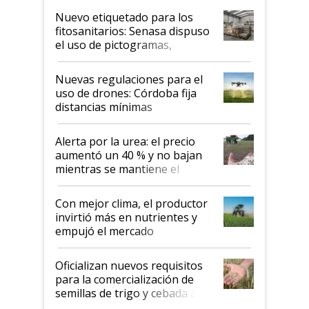
fina
Nuevo etiquetado para los
fitosanitarios: Senasa dispuso
el uso de pictogramas,
palabras de advertencia e
indicaciones
Nuevas regulaciones para el
uso de drones: Córdoba fija
distancias mínimas
Alerta por la urea: el precio
aumentó un 40 % y no bajan
mientras se mantiene el
conflicto en Medio Oriente
Con mejor clima, el productor
invirtió más en nutrientes y
empujó el mercado
Oficializan nuevos requisitos
para la comercialización de
semillas de trigo y cebada a
granel