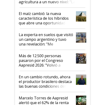
agricultura a un nuevo nivel: "Las
posibilidades de crecimiento son
infinitas"
El maíz cambió: la nueva
característica de los híbridos
que abre una oportunidad en
el lote
La experta en suelos que visitó
un campo argentino y tuvo
una revelación: "Me
impresionó mucho"
Más de 12.500 personas
pasaron por el Congreso
Aapresid 2026: "Volvió a
demostrar que hablar del
suelo es hablar de todo el
En un cambio rotundo, ahora
sistema productivo"
el productor brasilero destaca
las buenas condiciones del
agro argentino para invertir:
"Los veo más motivados"
Marcelo Torres de Aapresid
alertó que el 62% de la renta