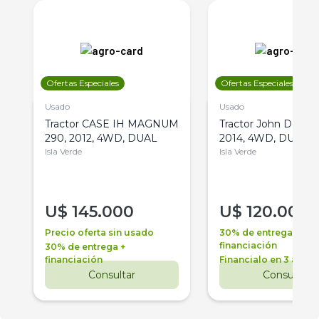
Ofertas Especiales
Ofertas Especiales
Usado
Usado
Tractor CASE IH MAGNUM
Tractor John Deere 
290, 2012, 4WD, DUAL
2014, 4WD, DUAL
Isla Verde
Isla Verde
U$
145.000
U$
120.000
Precio oferta sin usado
30% de entrega +
financiación
30% de entrega +
financiación
Financialo en 3 años
Consultar
Consultar