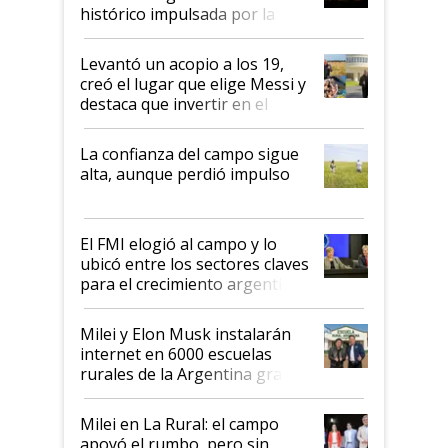
récord
histórico impulsada por la
cosecha y las exportaciones
Levantó un acopio a los 19,
creó el lugar que elige Messi y
destaca que invertir en el
kirchnerismo era como "darle
plata a un hijo para droga":
La confianza del campo sigue
Juan Félix Rossetti, el libertario
alta, aunque perdió impulso
que de una dura crisis salió
más fuerte y apuesta al cambio
de Milei
El FMI elogió al campo y lo
ubicó entre los sectores claves
para el crecimiento argentino
Milei y Elon Musk instalarán
internet en 6000 escuelas
rurales de la Argentina gracias
a un acuerdo con Starlink
Milei en La Rural: el campo
apoyó el rumbo, pero sin