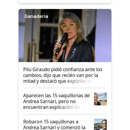
rendimiento
Ganadería
Pilu Giraudo pidió confianza ante los
cambios, dijo que recién van por la
mitad y destacó que exportar dejó de
ser "para unos pocos": "Tenemos un
mandato muy claro del gobierno
Aparecen las 15 vaquillonas de
nacional"
Andrea Sarnari, pero no
encuentran explicación de
cómo llegaron allí
Robaron 15 vaquillonas a
Andrea Sarnari y comenzó la