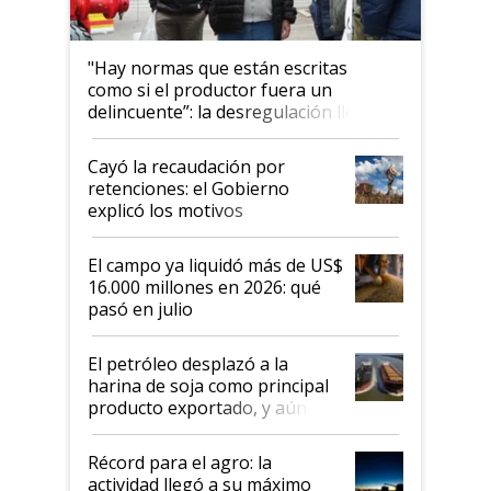
"Hay normas que están escritas
como si el productor fuera un
delincuente”: la desregulación llegó
al Congreso Aapresid y hasta se
habló del financiamiento al IPCVA
Cayó la recaudación por
retenciones: el Gobierno
explicó los motivos
El campo ya liquidó más de US$
16.000 millones en 2026: qué
pasó en julio
El petróleo desplazó a la
harina de soja como principal
producto exportado, y aún así
el agro aportó casi seis de cada
diez dólares y sostuvo el
Récord para el agro: la
liderazgo en un semestre
actividad llegó a su máximo