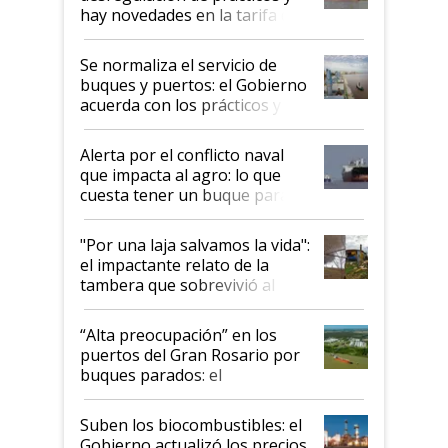
hay novedades en la tarifa de
la hidrovía
Se normaliza el servicio de
buques y puertos: el Gobierno
acuerda con los prácticos y
suspende el decreto de
desregulación
Alerta por el conflicto naval
que impacta al agro: lo que
cuesta tener un buque parado
y el peligro de que Argentina
pase a ser "país sucio"
"Por una laja salvamos la vida":
el impactante relato de la
tambera que sobrevivió al
tornado
“Alta preocupación” en los
puertos del Gran Rosario por
buques parados: el
funcionamiento de las
exportadoras en tensión tras
Suben los biocombustibles: el
la medida de fuerza de los
Gobierno actualizó los precios