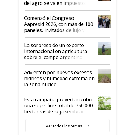
del agro se va en impuestos:
"No es bueno que en
Argentina se sigan discutiendo
Comenzó el Congreso
las mismas cosas de hace 50
Aapresid 2026, con más de 100
años"
paneles, invitados de lujo y
todas las tendencias
La sorpresa de un experto
internacional en agricultura
sobre el campo argentino:
"Estoy muy impresionado"
Advierten por nuevos excesos
hídricos y humedad extrema en
la zona núcleo
Esta campaña proyectan cubrir
una superficie total de 750.000
hectáreas de soja sembradas
con una nueva generación de
variedades que marcan un
Ver todos los temas
salto tecnológico en genética y