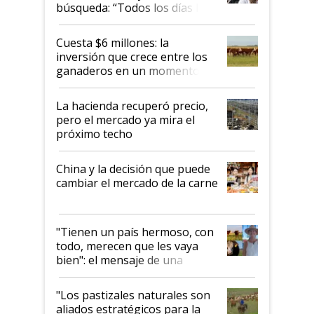
búsqueda: “Todos los días le
toca a algún productor”
Cuesta $6 millones: la
inversión que crece entre los
ganaderos en un momento
histórico para la actividad
La hacienda recuperó precio,
pero el mercado ya mira el
próximo techo
China y la decisión que puede
cambiar el mercado de la carne
"Tienen un país hermoso, con
todo, merecen que les vaya
bien": el mensaje de una
ganadera uruguaya sobre las
oportunidades que se abren
"Los pastizales naturales son
para el agro en Argentina, con
aliados estratégicos para la