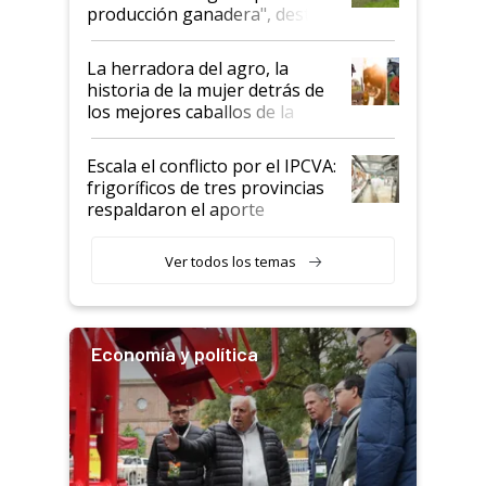
foco en la carne
producción ganadera", destaca
la iniciativa que ya reúne a 46
establecimientos en Argentina
La herradora del agro, la
historia de la mujer detrás de
los mejores caballos de la
Argentina y los mitos que
todavía hacen sufrir a estos
Escala el conflicto por el IPCVA:
animales: "Mientras me
frigoríficos de tres provincias
descalificaban, yo seguí
respaldaron el aporte
haciendo currículum"
obligatorio
Ver todos los temas
Economía y política