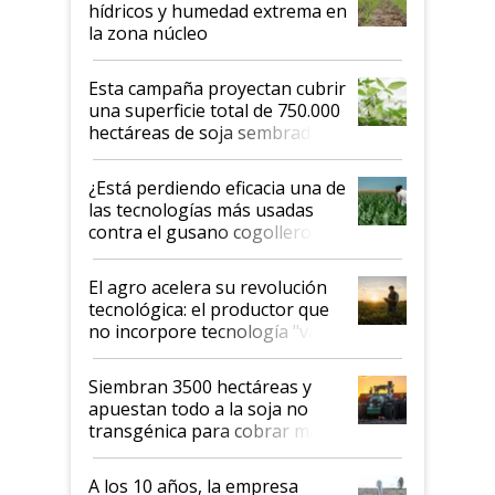
hídricos y humedad extrema en
la zona núcleo
Esta campaña proyectan cubrir
una superficie total de 750.000
hectáreas de soja sembradas
con una nueva generación de
variedades que marcan un
¿Está perdiendo eficacia una de
salto tecnológico en genética y
las tecnologías más usadas
rendimiento
contra el gusano cogollero? El
desafío de una tecnología clave
El agro acelera su revolución
tecnológica: el productor que
no incorpore tecnología "va a
perder el tren"
Siembran 3500 hectáreas y
apuestan todo a la soja no
transgénica para cobrar más
por tonelada: compraron un
semillero
A los 10 años, la empresa