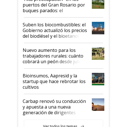
puertos del Gran Rosario por
buques parados: el
funcionamiento de las
exportadoras en tensión tras
Suben los biocombustibles: el
la medida de fuerza de los
Gobierno actualizó los precios
prácticos
del biodiésel y el bioetanol
Nuevo aumento para los
trabajadores rurales: cuánto
cobrará un peón desde julio
Bioinsumos, Aapresid y la
startup que hace rebrotar los
cultivos
Carbap renovó su conducción
y apuesta a una nueva
generación de dirigentes
rurales
Ver todos los temas