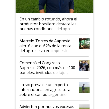
En un cambio rotundo, ahora el
productor brasilero destaca las
buenas condiciones del agro
argentino para invertir: "Los veo
más motivados"
Marcelo Torres de Aapresid
alertó que el 62% de la renta
del agro se va en impuestos:
"No es bueno que en
Argentina se sigan discutiendo
Comenzó el Congreso
las mismas cosas de hace 50
Aapresid 2026, con más de 100
años"
paneles, invitados de lujo y
todas las tendencias
La sorpresa de un experto
internacional en agricultura
sobre el campo argentino:
"Estoy muy impresionado"
Advierten por nuevos excesos