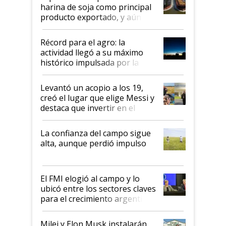
harina de soja como principal
producto exportado, y aún así
el agro aportó casi seis de cada
diez dólares y sostuvo el
Récord para el agro: la
liderazgo en un semestre
actividad llegó a su máximo
récord
histórico impulsada por la
cosecha y las exportaciones
Levantó un acopio a los 19,
creó el lugar que elige Messi y
destaca que invertir en el
kirchnerismo era como "darle
plata a un hijo para droga":
La confianza del campo sigue
Juan Félix Rossetti, el libertario
alta, aunque perdió impulso
que de una dura crisis salió
más fuerte y apuesta al cambio
de Milei
El FMI elogió al campo y lo
ubicó entre los sectores claves
para el crecimiento argentino
Milei y Elon Musk instalarán