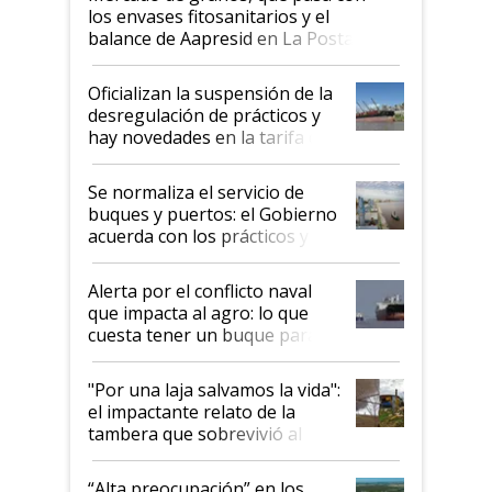
los envases fitosanitarios y el
balance de Aapresid en La Posta
Oficializan la suspensión de la
desregulación de prácticos y
hay novedades en la tarifa de
la hidrovía
Se normaliza el servicio de
buques y puertos: el Gobierno
acuerda con los prácticos y
suspende el decreto de
desregulación
Alerta por el conflicto naval
que impacta al agro: lo que
cuesta tener un buque parado
y el peligro de que Argentina
pase a ser "país sucio"
"Por una laja salvamos la vida":
el impactante relato de la
tambera que sobrevivió al
tornado
“Alta preocupación” en los