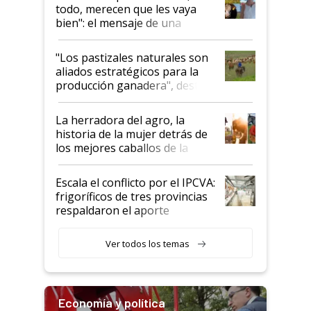
todo, merecen que les vaya
bien": el mensaje de una
ganadera uruguaya sobre las
oportunidades que se abren
"Los pastizales naturales son
para el agro en Argentina, con
aliados estratégicos para la
foco en la carne
producción ganadera", destaca
la iniciativa que ya reúne a 46
establecimientos en Argentina
La herradora del agro, la
historia de la mujer detrás de
los mejores caballos de la
Argentina y los mitos que
todavía hacen sufrir a estos
Escala el conflicto por el IPCVA:
animales: "Mientras me
frigoríficos de tres provincias
descalificaban, yo seguí
respaldaron el aporte
haciendo currículum"
obligatorio
Ver todos los temas
Economía y política