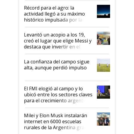
diez dólares y sostuvo el
Récord para el agro: la
liderazgo en un semestre
actividad llegó a su máximo
récord
histórico impulsada por la
cosecha y las exportaciones
Levantó un acopio a los 19,
creó el lugar que elige Messi y
destaca que invertir en el
kirchnerismo era como "darle
plata a un hijo para droga":
La confianza del campo sigue
Juan Félix Rossetti, el libertario
alta, aunque perdió impulso
que de una dura crisis salió
más fuerte y apuesta al cambio
de Milei
El FMI elogió al campo y lo
ubicó entre los sectores claves
para el crecimiento argentino
Milei y Elon Musk instalarán
internet en 6000 escuelas
rurales de la Argentina gracias
a un acuerdo con Starlink