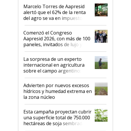
"Los veo más motivados"
Marcelo Torres de Aapresid
alertó que el 62% de la renta
del agro se va en impuestos:
"No es bueno que en
Argentina se sigan discutiendo
Comenzó el Congreso
las mismas cosas de hace 50
Aapresid 2026, con más de 100
años"
paneles, invitados de lujo y
todas las tendencias
La sorpresa de un experto
internacional en agricultura
sobre el campo argentino:
"Estoy muy impresionado"
Advierten por nuevos excesos
hídricos y humedad extrema en
la zona núcleo
Esta campaña proyectan cubrir
una superficie total de 750.000
hectáreas de soja sembradas
con una nueva generación de