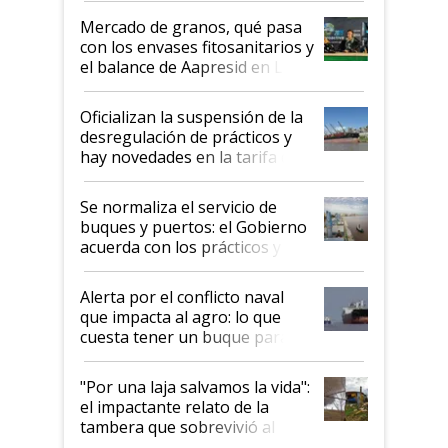
Mercado de granos, qué pasa
con los envases fitosanitarios y
el balance de Aapresid en La
Posta
Oficializan la suspensión de la
desregulación de prácticos y
hay novedades en la tarifa de
la hidrovía
Se normaliza el servicio de
buques y puertos: el Gobierno
acuerda con los prácticos y
suspende el decreto de
desregulación
Alerta por el conflicto naval
que impacta al agro: lo que
cuesta tener un buque parado
y el peligro de que Argentina
pase a ser "país sucio"
"Por una laja salvamos la vida":
el impactante relato de la
tambera que sobrevivió al
tornado