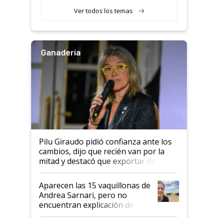
variedades que marcan un
Ver todos los temas
salto tecnológico en genética y
rendimiento
Ganadería
Pilu Giraudo pidió confianza ante los
cambios, dijo que recién van por la
mitad y destacó que exportar dejó de
ser "para unos pocos": "Tenemos un
mandato muy claro del gobierno
Aparecen las 15 vaquillonas de
nacional"
Andrea Sarnari, pero no
encuentran explicación de
cómo llegaron allí