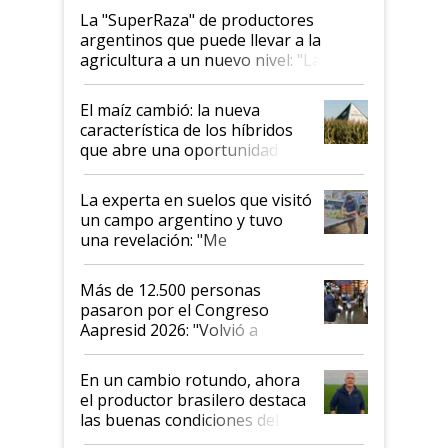
La "SuperRaza" de productores
argentinos que puede llevar a la
agricultura a un nuevo nivel: "Las
posibilidades de crecimiento son
infinitas"
El maíz cambió: la nueva
característica de los híbridos
que abre una oportunidad en
el lote
La experta en suelos que visitó
un campo argentino y tuvo
una revelación: "Me
impresionó mucho"
Más de 12.500 personas
pasaron por el Congreso
Aapresid 2026: "Volvió a
demostrar que hablar del
suelo es hablar de todo el
En un cambio rotundo, ahora
sistema productivo"
el productor brasilero destaca
las buenas condiciones del
agro argentino para invertir: