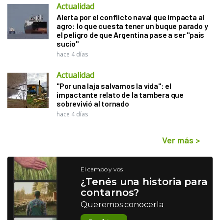
Actualidad
Alerta por el conflicto naval que impacta al
agro: lo que cuesta tener un buque parado y
el peligro de que Argentina pase a ser "país
sucio"
hace 4 días
Actualidad
"Por una laja salvamos la vida": el
impactante relato de la tambera que
sobrevivió al tornado
hace 4 días
Ver más
>
El campo y vos
¿Tenés una historia para
contarnos?
Queremos conocerla