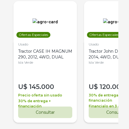
Ofertas Especiales
Ofertas Especiales
Usado
Usado
Tractor CASE IH MAGNUM
Tractor John Deere 
290, 2012, 4WD, DUAL
2014, 4WD, DUAL
Isla Verde
Isla Verde
U$
145.000
U$
120.000
Precio oferta sin usado
30% de entrega +
financiación
30% de entrega +
financiación
Financialo en 3 años
Consultar
Consultar