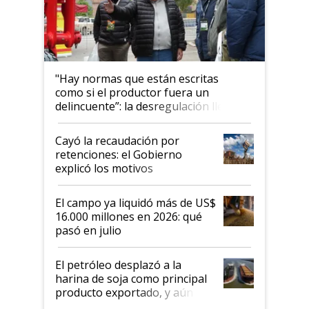
"Hay normas que están escritas
como si el productor fuera un
delincuente”: la desregulación llegó
al Congreso Aapresid y hasta se
habló del financiamiento al IPCVA
Cayó la recaudación por
retenciones: el Gobierno
explicó los motivos
El campo ya liquidó más de US$
16.000 millones en 2026: qué
pasó en julio
El petróleo desplazó a la
harina de soja como principal
producto exportado, y aún así
el agro aportó casi seis de cada