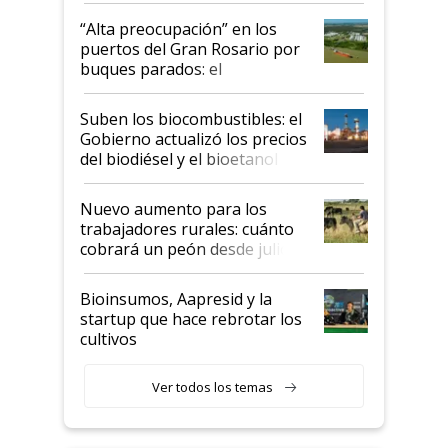
“Alta preocupación” en los
puertos del Gran Rosario por
buques parados: el
funcionamiento de las
exportadoras en tensión tras
Suben los biocombustibles: el
la medida de fuerza de los
Gobierno actualizó los precios
prácticos
del biodiésel y el bioetanol
Nuevo aumento para los
trabajadores rurales: cuánto
cobrará un peón desde julio
Bioinsumos, Aapresid y la
startup que hace rebrotar los
cultivos
Ver todos los temas