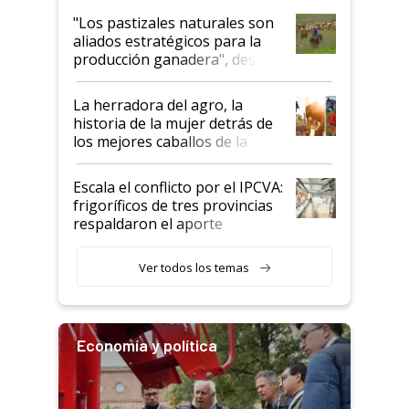
oportunidades que se abren
"Los pastizales naturales son
para el agro en Argentina, con
aliados estratégicos para la
foco en la carne
producción ganadera", destaca
la iniciativa que ya reúne a 46
establecimientos en Argentina
La herradora del agro, la
historia de la mujer detrás de
los mejores caballos de la
Argentina y los mitos que
todavía hacen sufrir a estos
Escala el conflicto por el IPCVA:
animales: "Mientras me
frigoríficos de tres provincias
descalificaban, yo seguí
respaldaron el aporte
haciendo currículum"
obligatorio
Ver todos los temas
Economía y política