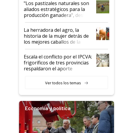
oportunidades que se abren
"Los pastizales naturales son
para el agro en Argentina, con
aliados estratégicos para la
foco en la carne
producción ganadera", destaca
la iniciativa que ya reúne a 46
establecimientos en Argentina
La herradora del agro, la
historia de la mujer detrás de
los mejores caballos de la
Argentina y los mitos que
todavía hacen sufrir a estos
Escala el conflicto por el IPCVA:
animales: "Mientras me
frigoríficos de tres provincias
descalificaban, yo seguí
respaldaron el aporte
haciendo currículum"
obligatorio
Ver todos los temas
Economía y política