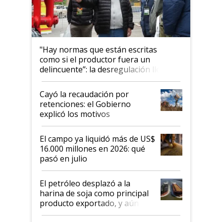
"Hay normas que están escritas
como si el productor fuera un
delincuente”: la desregulación llegó
al Congreso Aapresid y hasta se
habló del financiamiento al IPCVA
Cayó la recaudación por
retenciones: el Gobierno
explicó los motivos
El campo ya liquidó más de US$
16.000 millones en 2026: qué
pasó en julio
El petróleo desplazó a la
harina de soja como principal
producto exportado, y aún así
el agro aportó casi seis de cada