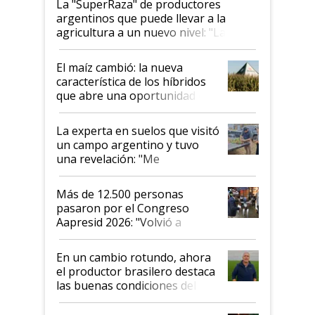
La "SuperRaza" de productores
argentinos que puede llevar a la
agricultura a un nuevo nivel: "Las
posibilidades de crecimiento son
infinitas"
El maíz cambió: la nueva
característica de los híbridos
que abre una oportunidad en
el lote
La experta en suelos que visitó
un campo argentino y tuvo
una revelación: "Me
impresionó mucho"
Más de 12.500 personas
pasaron por el Congreso
Aapresid 2026: "Volvió a
demostrar que hablar del
suelo es hablar de todo el
En un cambio rotundo, ahora
sistema productivo"
el productor brasilero destaca
las buenas condiciones del
agro argentino para invertir:
"Los veo más motivados"