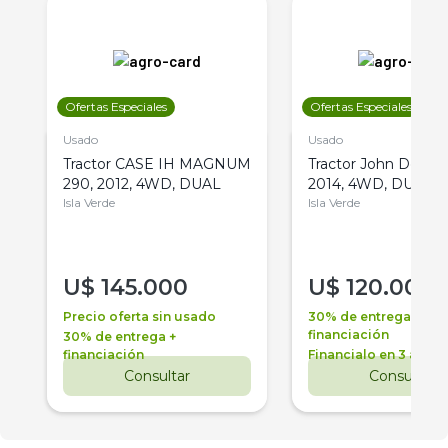
Ofertas Especiales
Ofertas Especiales
Usado
Usado
Tractor CASE IH MAGNUM
Tractor John Deere 
290, 2012, 4WD, DUAL
2014, 4WD, DUAL
Isla Verde
Isla Verde
U$
145.000
U$
120.000
Precio oferta sin usado
30% de entrega +
financiación
30% de entrega +
financiación
Financialo en 3 años
Consultar
Consultar