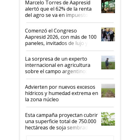
Marcelo Torres de Aapresid
alertó que el 62% de la renta
del agro se va en impuestos:
"No es bueno que en
Argentina se sigan discutiendo
Comenzó el Congreso
las mismas cosas de hace 50
Aapresid 2026, con más de 100
años"
paneles, invitados de lujo y
todas las tendencias
La sorpresa de un experto
internacional en agricultura
sobre el campo argentino:
"Estoy muy impresionado"
Advierten por nuevos excesos
hídricos y humedad extrema en
la zona núcleo
Esta campaña proyectan cubrir
una superficie total de 750.000
hectáreas de soja sembradas
con una nueva generación de
variedades que marcan un