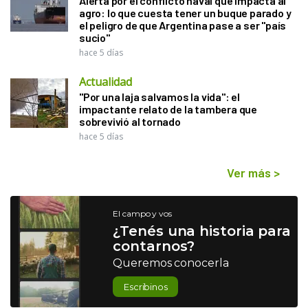
Alerta por el conflicto naval que impacta al
agro: lo que cuesta tener un buque parado y
el peligro de que Argentina pase a ser "país
sucio"
hace 5 días
Actualidad
"Por una laja salvamos la vida": el
impactante relato de la tambera que
sobrevivió al tornado
hace 5 días
Ver más
>
El campo y vos
¿Tenés una historia para
contarnos?
Queremos conocerla
Escribinos