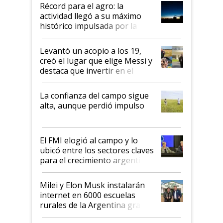
diez dólares y sostuvo el
Récord para el agro: la
liderazgo en un semestre
actividad llegó a su máximo
récord
histórico impulsada por la
cosecha y las exportaciones
Levantó un acopio a los 19,
creó el lugar que elige Messi y
destaca que invertir en el
kirchnerismo era como "darle
plata a un hijo para droga":
La confianza del campo sigue
Juan Félix Rossetti, el libertario
alta, aunque perdió impulso
que de una dura crisis salió
más fuerte y apuesta al cambio
de Milei
El FMI elogió al campo y lo
ubicó entre los sectores claves
para el crecimiento argentino
Milei y Elon Musk instalarán
internet en 6000 escuelas
rurales de la Argentina gracias
a un acuerdo con Starlink