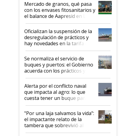
Mercado de granos, qué pasa
con los envases fitosanitarios y
el balance de Aapresid en La
Posta
Oficializan la suspensión de la
desregulación de prácticos y
hay novedades en la tarifa de
la hidrovía
Se normaliza el servicio de
buques y puertos: el Gobierno
acuerda con los prácticos y
suspende el decreto de
desregulación
Alerta por el conflicto naval
que impacta al agro: lo que
cuesta tener un buque parado
y el peligro de que Argentina
pase a ser "país sucio"
"Por una laja salvamos la vida":
el impactante relato de la
tambera que sobrevivió al
tornado