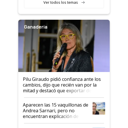
Ver todos los temas
salto tecnológico en genética y
rendimiento
Ganadería
Pilu Giraudo pidió confianza ante los
cambios, dijo que recién van por la
mitad y destacó que exportar dejó de
ser "para unos pocos": "Tenemos un
mandato muy claro del gobierno
Aparecen las 15 vaquillonas de
nacional"
Andrea Sarnari, pero no
encuentran explicación de
cómo llegaron allí