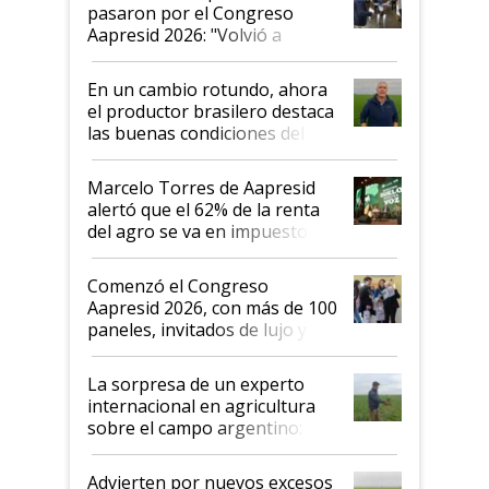
pasaron por el Congreso
Aapresid 2026: "Volvió a
demostrar que hablar del
suelo es hablar de todo el
En un cambio rotundo, ahora
sistema productivo"
el productor brasilero destaca
las buenas condiciones del
agro argentino para invertir:
"Los veo más motivados"
Marcelo Torres de Aapresid
alertó que el 62% de la renta
del agro se va en impuestos:
"No es bueno que en
Argentina se sigan discutiendo
Comenzó el Congreso
las mismas cosas de hace 50
Aapresid 2026, con más de 100
años"
paneles, invitados de lujo y
todas las tendencias
La sorpresa de un experto
internacional en agricultura
sobre el campo argentino:
"Estoy muy impresionado"
Advierten por nuevos excesos