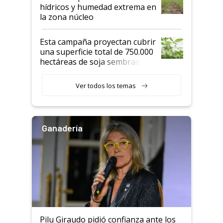
hídricos y humedad extrema en
la zona núcleo
Esta campaña proyectan cubrir
una superficie total de 750.000
hectáreas de soja sembradas
con una nueva generación de
variedades que marcan un
Ver todos los temas
salto tecnológico en genética y
rendimiento
Ganadería
Pilu Giraudo pidió confianza ante los