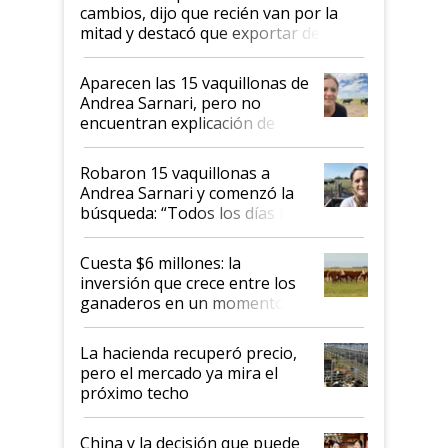
cambios, dijo que recién van por la
mitad y destacó que exportar dejó de
ser "para unos pocos": "Tenemos un
mandato muy claro del gobierno
Aparecen las 15 vaquillonas de
nacional"
Andrea Sarnari, pero no
encuentran explicación de
cómo llegaron allí
Robaron 15 vaquillonas a
Andrea Sarnari y comenzó la
búsqueda: “Todos los días le
toca a algún productor”
Cuesta $6 millones: la
inversión que crece entre los
ganaderos en un momento
histórico para la actividad
La hacienda recuperó precio,
pero el mercado ya mira el
próximo techo
China y la decisión que puede