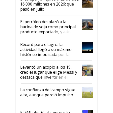
16.000 millones en 2026: qué
pasó en julio
El petróleo desplazó a la
harina de soja como principal
producto exportado, y aún así
el agro aportó casi seis de cada
diez dólares y sostuvo el
Récord para el agro: la
liderazgo en un semestre
actividad llegó a su máximo
récord
histórico impulsada por la
cosecha y las exportaciones
Levantó un acopio a los 19,
creó el lugar que elige Messi y
destaca que invertir en el
kirchnerismo era como "darle
plata a un hijo para droga":
La confianza del campo sigue
Juan Félix Rossetti, el libertario
alta, aunque perdió impulso
que de una dura crisis salió
más fuerte y apuesta al cambio
de Milei
El FMI elogió al campo y lo