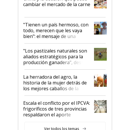
cambiar el mercado de la carne
"Tienen un país hermoso, con
todo, merecen que les vaya
bien": el mensaje de una
ganadera uruguaya sobre las
oportunidades que se abren
"Los pastizales naturales son
para el agro en Argentina, con
aliados estratégicos para la
foco en la carne
producción ganadera", destaca
la iniciativa que ya reúne a 46
establecimientos en Argentina
La herradora del agro, la
historia de la mujer detrás de
los mejores caballos de la
Argentina y los mitos que
todavía hacen sufrir a estos
Escala el conflicto por el IPCVA:
animales: "Mientras me
frigoríficos de tres provincias
descalificaban, yo seguí
respaldaron el aporte
haciendo currículum"
obligatorio
Ver todos los temas