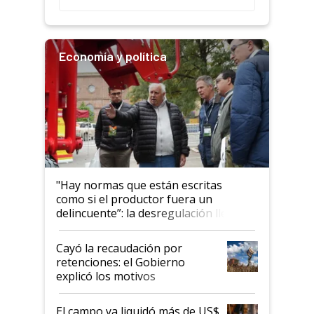
Economía y política
"Hay normas que están escritas
como si el productor fuera un
delincuente”: la desregulación llegó
al Congreso Aapresid y hasta se
habló del financiamiento al IPCVA
Cayó la recaudación por
retenciones: el Gobierno
explicó los motivos
El campo ya liquidó más de US$