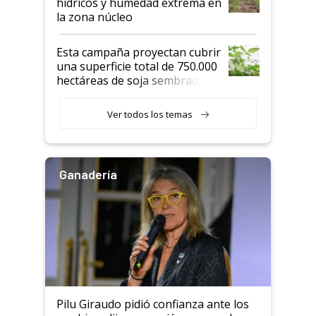
hídricos y humedad extrema en
la zona núcleo
Esta campaña proyectan cubrir
una superficie total de 750.000
hectáreas de soja sembradas
con una nueva generación de
variedades que marcan un
Ver todos los temas
salto tecnológico en genética y
rendimiento
Ganadería
Pilu Giraudo pidió confianza ante los