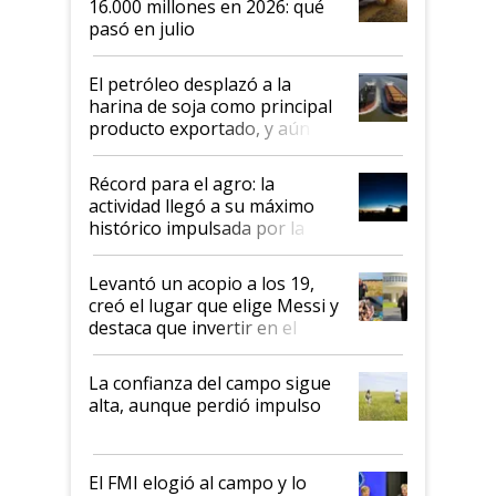
16.000 millones en 2026: qué
pasó en julio
El petróleo desplazó a la
harina de soja como principal
producto exportado, y aún así
el agro aportó casi seis de cada
diez dólares y sostuvo el
Récord para el agro: la
liderazgo en un semestre
actividad llegó a su máximo
récord
histórico impulsada por la
cosecha y las exportaciones
Levantó un acopio a los 19,
creó el lugar que elige Messi y
destaca que invertir en el
kirchnerismo era como "darle
plata a un hijo para droga":
La confianza del campo sigue
Juan Félix Rossetti, el libertario
alta, aunque perdió impulso
que de una dura crisis salió
más fuerte y apuesta al cambio
de Milei
El FMI elogió al campo y lo