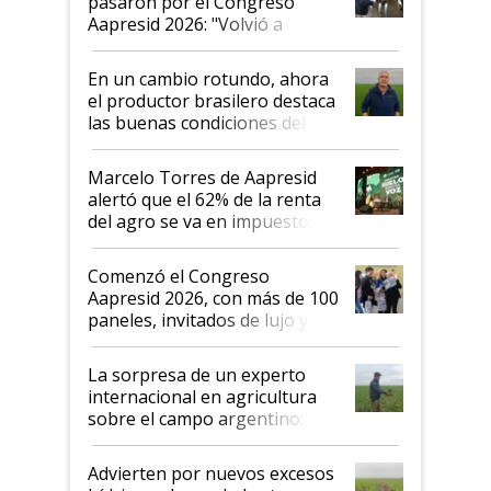
pasaron por el Congreso
Aapresid 2026: "Volvió a
demostrar que hablar del
suelo es hablar de todo el
En un cambio rotundo, ahora
sistema productivo"
el productor brasilero destaca
las buenas condiciones del
agro argentino para invertir:
"Los veo más motivados"
Marcelo Torres de Aapresid
alertó que el 62% de la renta
del agro se va en impuestos:
"No es bueno que en
Argentina se sigan discutiendo
Comenzó el Congreso
las mismas cosas de hace 50
Aapresid 2026, con más de 100
años"
paneles, invitados de lujo y
todas las tendencias
La sorpresa de un experto
internacional en agricultura
sobre el campo argentino:
"Estoy muy impresionado"
Advierten por nuevos excesos