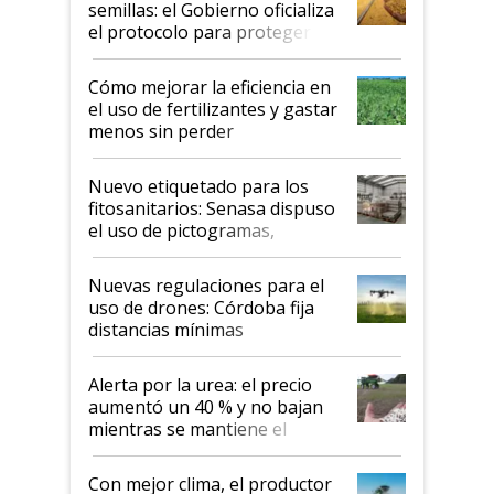
semillas: el Gobierno oficializa
el protocolo para proteger la
propiedad intelectual
Cómo mejorar la eficiencia en
el uso de fertilizantes y gastar
menos sin perder
productividad en la campaña
fina
Nuevo etiquetado para los
fitosanitarios: Senasa dispuso
el uso de pictogramas,
palabras de advertencia e
indicaciones
Nuevas regulaciones para el
uso de drones: Córdoba fija
distancias mínimas
Alerta por la urea: el precio
aumentó un 40 % y no bajan
mientras se mantiene el
conflicto en Medio Oriente
Con mejor clima, el productor