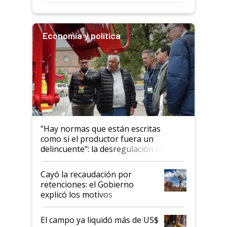
Economía y política
"Hay normas que están escritas
como si el productor fuera un
delincuente”: la desregulación llegó
al Congreso Aapresid y hasta se
habló del financiamiento al IPCVA
Cayó la recaudación por
retenciones: el Gobierno
explicó los motivos
El campo ya liquidó más de US$