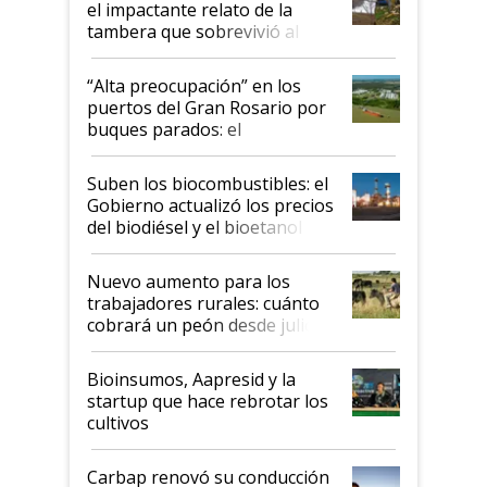
el impactante relato de la
tambera que sobrevivió al
tornado
“Alta preocupación” en los
puertos del Gran Rosario por
buques parados: el
funcionamiento de las
exportadoras en tensión tras
Suben los biocombustibles: el
la medida de fuerza de los
Gobierno actualizó los precios
prácticos
del biodiésel y el bioetanol
Nuevo aumento para los
trabajadores rurales: cuánto
cobrará un peón desde julio
Bioinsumos, Aapresid y la
startup que hace rebrotar los
cultivos
Carbap renovó su conducción