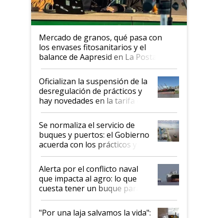
Mercado de granos, qué pasa con
los envases fitosanitarios y el
balance de Aapresid en La Posta
Oficializan la suspensión de la
desregulación de prácticos y
hay novedades en la tarifa de
la hidrovía
Se normaliza el servicio de
buques y puertos: el Gobierno
acuerda con los prácticos y
suspende el decreto de
desregulación
Alerta por el conflicto naval
que impacta al agro: lo que
cuesta tener un buque parado
y el peligro de que Argentina
pase a ser "país sucio"
"Por una laja salvamos la vida":