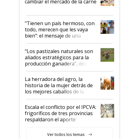
cambiar el mercado de la carne
"Tienen un país hermoso, con
todo, merecen que les vaya
bien": el mensaje de una
ganadera uruguaya sobre las
oportunidades que se abren
"Los pastizales naturales son
para el agro en Argentina, con
aliados estratégicos para la
foco en la carne
producción ganadera", destaca
la iniciativa que ya reúne a 46
establecimientos en Argentina
La herradora del agro, la
historia de la mujer detrás de
los mejores caballos de la
Argentina y los mitos que
todavía hacen sufrir a estos
Escala el conflicto por el IPCVA:
animales: "Mientras me
frigoríficos de tres provincias
descalificaban, yo seguí
respaldaron el aporte
haciendo currículum"
obligatorio
Ver todos los temas