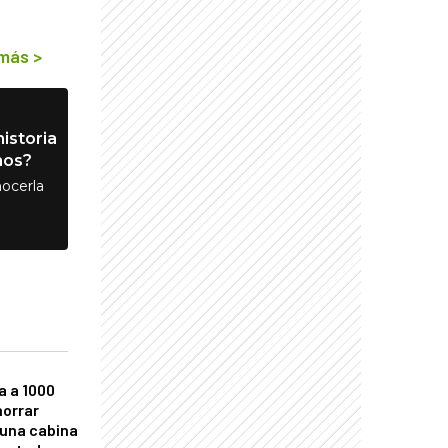
 más
>
istoria
nos?
ocerla
a a 1000
horrar
 una cabina