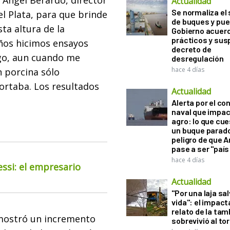
n Ángel Berardo, director
Actualidad
Se normaliza el 
el Plata, para que brinde
de buques y pue
sta altura de la
Gobierno acuerd
prácticos y sus
ños hicimos ensayos
decreto de
rigo, aun cuando me
desregulación
hace 4 días
 porcina sólo
portaba. Los resultados
Actualidad
Alerta por el con
naval que impac
agro: lo que cu
un buque parado
peligro de que 
pase a ser "país
hace 4 días
essi: el empresario
Actualidad
"Por una laja sa
vida": el impac
relato de la ta
 mostró un incremento
sobrevivió al to