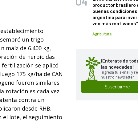
productor brasilero
buenas condiciones 
argentino para inver
veo más motivados
 establecimiento
Agricultura
e sembró un trigo
n maíz de 6.400 kg,
oración de herbicidas
¡Enterate de tod
 fertilización se aplicó
las novedades!
Ingresá tu e-mail y re
 luego 175 kg/ha de CAN
nuestro newsletter
rógeno fueron similares
Suscribirme
la rotación es cada vez
 atenta contra un
plicaron desde RHB.
 el lote, el seguimiento