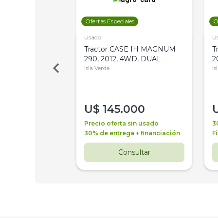
les
Ofertas Especiales
O
Usado
U
a Metalfor 7040,
Tractor CASE IH MAGNUM
T
Bot 32 Mts
290, 2012, 4WD, DUAL
2
Isla Verde
Is
000
U$
145.000
a + financiación
Precio oferta sin usado
3
 4 años
30% de entrega + financiación
F
nsultar
Consultar