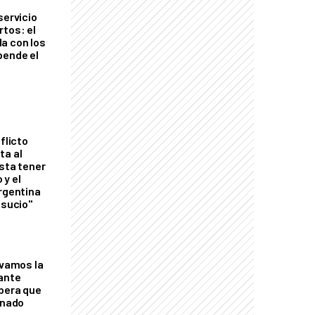
servicio
rtos: el
a con los
pende el
flicto
ta al
esta tener
 y el
Argentina
 sucio"
lvamos la
tante
mbera que
rnado