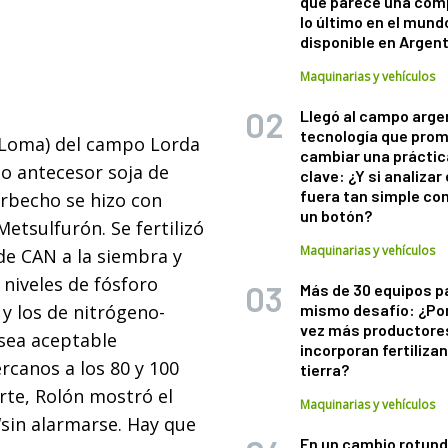
que parece una com
lo último en el mund
disponible en Argen
Maquinarias y vehículos
Llegó al campo arge
tecnología que pro
 (Loma) del campo Lorda
cambiar una práctic
o antecesor soja de
clave: ¿Y si analizar 
fuera tan simple co
arbecho se hizo con
un botón?
etsulfurón. Se fertilizó
Maquinarias y vehículos
de CAN a la siembra y
 niveles de fósforo
Más de 30 equipos p
 y los de nitrógeno-
mismo desafío: ¿Po
vez más productore
 sea aceptable
incorporan fertiliza
rcanos a los 80 y 100
tierra?
arte, Rolón mostró el
Maquinarias y vehículos
“sin alarmarse. Hay que
En un cambio rotund