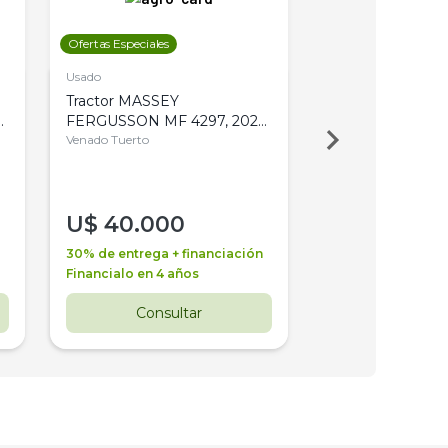
Ofertas Especiales
Ofertas Especiales
Usado
Usado
Tractor MASSEY
Tractor AGCO ALL
,
FERGUSSON MF 4297, 2020,
2003, 4WD, PA
4WD, PATON
Venado Tuerto
Venado Tuerto
U$
40.000
U$
30.000
30% de entrega + financiación
30% de entrega + 
Financialo en 4 años
Financialo en 3 a
Consultar
Consul