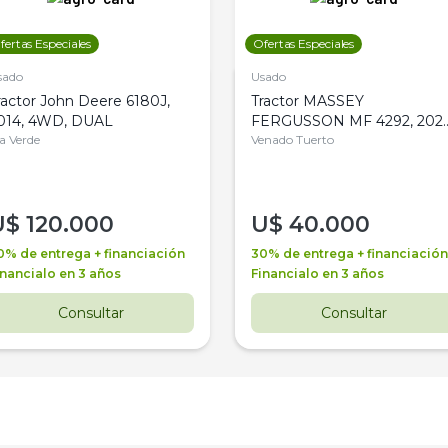
fertas Especiales
Ofertas Especiales
sado
Usado
ractor John Deere 6180J,
Tractor MASSEY
014, 4WD, DUAL
FERGUSSON MF 4292, 2020
la Verde
4WD, PATON
Venado Tuerto
U$
120.000
U$
40.000
0% de entrega + financiación
30% de entrega + financiación
inancialo en 3 años
Financialo en 3 años
Consultar
Consultar