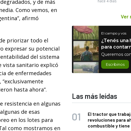
s degradados, y de más
hace 4 días
ermedia. Como vemos, en
Ver
entina”, afirmó
El campo y vos
de priorizar todo el
¿Tenés una h
para contar
vo expresar su potencial
Queremos con
rentabilidad del sistema
 vista sanitario explicó
Escribinos
ncia de enfermedades
, “exclusivamente
ieron hasta ahora”.
Las más leídas
de resistencia en algunas
 algunas de esas
El tractor que trabaj
reo en los lotes para
revoluciones para a
combustible y tiene
. Tal como mostramos en