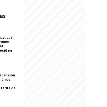
das
nos, qué
nvases
el
esid en
uspensión
ción de
 tarifa de