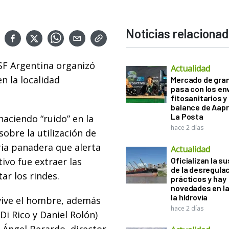
Noticias relaciona
ASF Argentina organizó
Actualidad
n la localidad
Mercado de gra
pasa con los e
fitosanitarios y 
balance de Aapr
La Posta
haciendo “ruido” en la
hace 2 días
bre la utilización de
ria panadera que alerta
Actualidad
tivo fue extraer las
Oficializan la s
de la desregula
r los rindes.
prácticos y hay
novedades en la
la hidrovía
 vive el hombre, además
hace 2 días
Di Rico y Daniel Rolón)