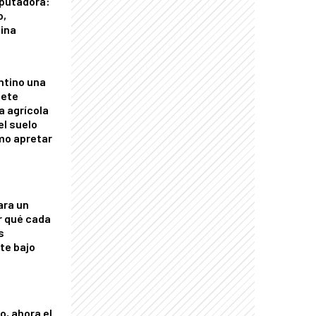
putadora:
o,
tina
ntino una
mete
a agrícola
el suelo
mo apretar
ara un
r qué cada
s
nte bajo
o, ahora el