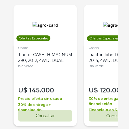
Ofertas Especiales
Ofertas Especiales
Usado
Usado
Tractor CASE IH MAGNUM
Tractor John Deere 
290, 2012, 4WD, DUAL
2014, 4WD, DUAL
Isla Verde
Isla Verde
U$
145.000
U$
120.000
Precio oferta sin usado
30% de entrega +
financiación
30% de entrega +
financiación
Financialo en 3 años
Consultar
Consultar