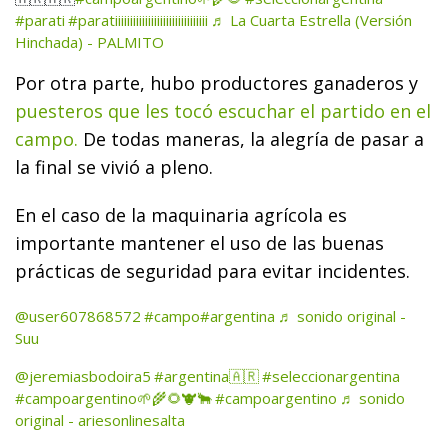
#parati
#paratiiiiiiiiiiiiiiiiiiiiiiiiiiiiiii
♬ La Cuarta Estrella (Versión
Hinchada) - PALMITO
Por otra parte, hubo productores ganaderos y
puesteros que les tocó escuchar el partido en el
campo.
De todas maneras, la alegría de pasar a
la final se vivió a pleno.
En el caso de la maquinaria agrícola es
importante mantener el uso de las buenas
prácticas de seguridad para evitar incidentes.
@user607868572
#campo
#argentina
♬ sonido original -
Suu
@jeremiasbodoira5
#argentina🇦🇷
#seleccionargentina
#campoargentino🌱🌾🌻🐮🐂
#campoargentino
♬ sonido
original - ariesonlinesalta