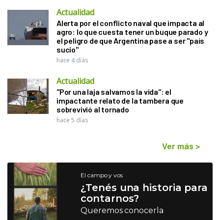
Actualidad
Alerta por el conflicto naval que impacta al
agro: lo que cuesta tener un buque parado y
el peligro de que Argentina pase a ser "país
sucio"
hace 4 días
Actualidad
"Por una laja salvamos la vida": el
impactante relato de la tambera que
sobrevivió al tornado
hace 5 días
Ver más
>
El campo y vos
¿Tenés una historia para
contarnos?
Queremos conocerla