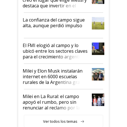
destaca que invertir en el
kirchnerismo era como "darle
plata a un hijo para droga":
La confianza del campo sigue
Juan Félix Rossetti, el libertario
alta, aunque perdió impulso
que de una dura crisis salió
más fuerte y apuesta al cambio
de Milei
El FMI elogió al campo y lo
ubicó entre los sectores claves
para el crecimiento argentino
Milei y Elon Musk instalarán
internet en 6000 escuelas
rurales de la Argentina gracias
a un acuerdo con Starlink
Milei en La Rural: el campo
apoyó el rumbo, pero sin
renunciar al reclamo por las
retenciones
Ver todos los temas