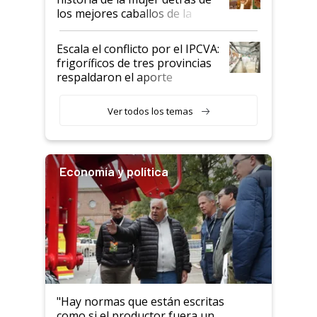
los mejores caballos de la
Argentina y los mitos que
todavía hacen sufrir a estos
Escala el conflicto por el IPCVA:
animales: "Mientras me
frigoríficos de tres provincias
descalificaban, yo seguí
respaldaron el aporte
haciendo currículum"
obligatorio
Ver todos los temas
Economía y política
"Hay normas que están escritas
como si el productor fuera un