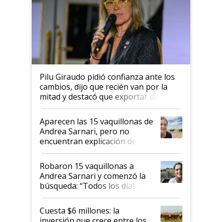
Pilu Giraudo pidió confianza ante los
cambios, dijo que recién van por la
mitad y destacó que exportar dejó de
ser "para unos pocos": "Tenemos un
mandato muy claro del gobierno
Aparecen las 15 vaquillonas de
nacional"
Andrea Sarnari, pero no
encuentran explicación de
cómo llegaron allí
Robaron 15 vaquillonas a
Andrea Sarnari y comenzó la
búsqueda: “Todos los días le
toca a algún productor”
Cuesta $6 millones: la
inversión que crece entre los