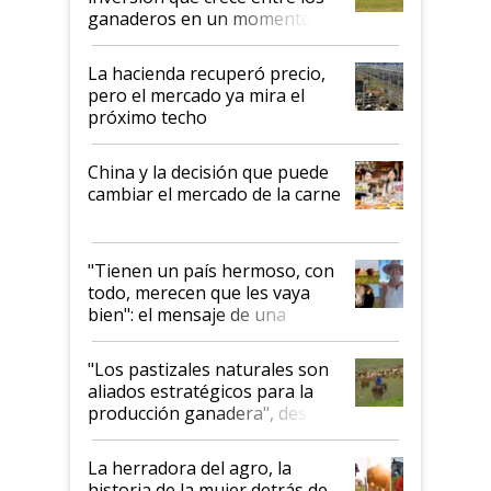
ganaderos en un momento
histórico para la actividad
La hacienda recuperó precio,
pero el mercado ya mira el
próximo techo
China y la decisión que puede
cambiar el mercado de la carne
"Tienen un país hermoso, con
todo, merecen que les vaya
bien": el mensaje de una
ganadera uruguaya sobre las
oportunidades que se abren
"Los pastizales naturales son
para el agro en Argentina, con
aliados estratégicos para la
foco en la carne
producción ganadera", destaca
la iniciativa que ya reúne a 46
establecimientos en Argentina
La herradora del agro, la
historia de la mujer detrás de