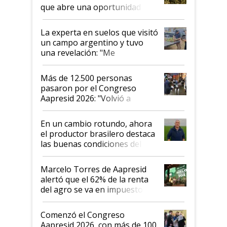
que abre una oportunidad en
el lote
La experta en suelos que visitó
un campo argentino y tuvo
una revelación: "Me
impresionó mucho"
Más de 12.500 personas
pasaron por el Congreso
Aapresid 2026: "Volvió a
demostrar que hablar del
suelo es hablar de todo el
En un cambio rotundo, ahora
sistema productivo"
el productor brasilero destaca
las buenas condiciones del
agro argentino para invertir:
"Los veo más motivados"
Marcelo Torres de Aapresid
alertó que el 62% de la renta
del agro se va en impuestos:
"No es bueno que en
Argentina se sigan discutiendo
Comenzó el Congreso
las mismas cosas de hace 50
Aapresid 2026, con más de 100