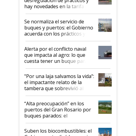
desregulación de prácticos y
hay novedades en la tarifa de
la hidrovía
Se normaliza el servicio de
buques y puertos: el Gobierno
acuerda con los prácticos y
suspende el decreto de
desregulación
Alerta por el conflicto naval
que impacta al agro: lo que
cuesta tener un buque parado
y el peligro de que Argentina
pase a ser "país sucio"
"Por una laja salvamos la vida":
el impactante relato de la
tambera que sobrevivió al
tornado
“Alta preocupación” en los
puertos del Gran Rosario por
buques parados: el
funcionamiento de las
exportadoras en tensión tras
Suben los biocombustibles: el
la medida de fuerza de los