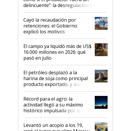
delincuente”: la desregulación llegó
al Congreso Aapresid y hasta se
habló del financiamiento al IPCVA
Cayó la recaudación por
retenciones: el Gobierno
explicó los motivos
El campo ya liquidó más de US$
16.000 millones en 2026: qué
pasó en julio
El petróleo desplazó a la
harina de soja como principal
producto exportado, y aún así
el agro aportó casi seis de cada
diez dólares y sostuvo el
Récord para el agro: la
liderazgo en un semestre
actividad llegó a su máximo
récord
histórico impulsada por la
cosecha y las exportaciones
Levantó un acopio a los 19,
creó el lugar que elige Messi y