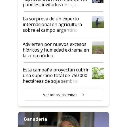
años"
paneles, invitados de lujo y
todas las tendencias
La sorpresa de un experto
internacional en agricultura
sobre el campo argentino:
"Estoy muy impresionado"
Advierten por nuevos excesos
hídricos y humedad extrema en
la zona núcleo
Esta campaña proyectan cubrir
una superficie total de 750.000
hectáreas de soja sembradas
con una nueva generación de
variedades que marcan un
Ver todos los temas
salto tecnológico en genética y
rendimiento
Ganadería