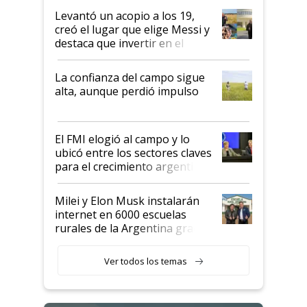
Levantó un acopio a los 19,
creó el lugar que elige Messi y
destaca que invertir en el
kirchnerismo era como "darle
plata a un hijo para droga":
La confianza del campo sigue
Juan Félix Rossetti, el libertario
alta, aunque perdió impulso
que de una dura crisis salió
más fuerte y apuesta al cambio
de Milei
El FMI elogió al campo y lo
ubicó entre los sectores claves
para el crecimiento argentino
Milei y Elon Musk instalarán
internet en 6000 escuelas
rurales de la Argentina gracias
a un acuerdo con Starlink
Ver todos los temas