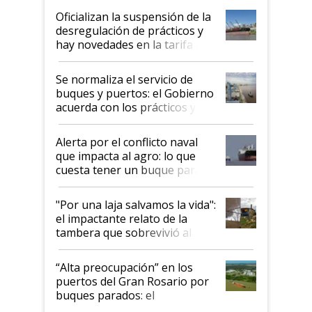
Oficializan la suspensión de la
desregulación de prácticos y
hay novedades en la tarifa de
la hidrovía
Se normaliza el servicio de
buques y puertos: el Gobierno
acuerda con los prácticos y
suspende el decreto de
desregulación
Alerta por el conflicto naval
que impacta al agro: lo que
cuesta tener un buque parado
y el peligro de que Argentina
pase a ser "país sucio"
"Por una laja salvamos la vida":
el impactante relato de la
tambera que sobrevivió al
tornado
“Alta preocupación” en los
puertos del Gran Rosario por
buques parados: el
funcionamiento de las