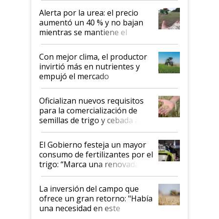
Alerta por la urea: el precio
aumentó un 40 % y no bajan
mientras se mantiene el
conflicto en Medio Oriente
Con mejor clima, el productor
invirtió más en nutrientes y
empujó el mercado
Oficializan nuevos requisitos
para la comercialización de
semillas de trigo y cebada a
granel
El Gobierno festeja un mayor
consumo de fertilizantes por el
trigo: “Marca una renovada
confianza de los productores”
La inversión del campo que
ofrece un gran retorno: "Había
una necesidad en este
segmento"