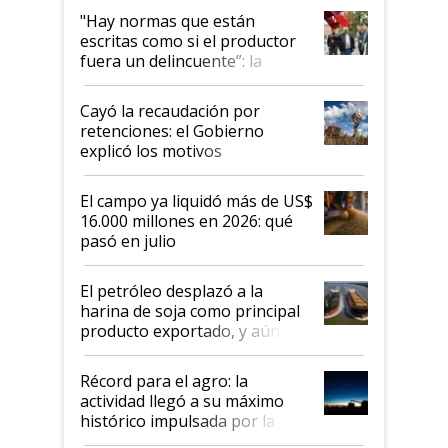
"Hay normas que están
escritas como si el productor
fuera un delincuente”: la
desregulación llegó al
Congreso Aapresid y hasta se
Cayó la recaudación por
habló del financiamiento al
retenciones: el Gobierno
IPCVA
explicó los motivos
El campo ya liquidó más de US$
16.000 millones en 2026: qué
pasó en julio
El petróleo desplazó a la
harina de soja como principal
producto exportado, y aún así
el agro aportó casi seis de cada
diez dólares y sostuvo el
Récord para el agro: la
liderazgo en un semestre
actividad llegó a su máximo
récord
histórico impulsada por la
cosecha y las exportaciones