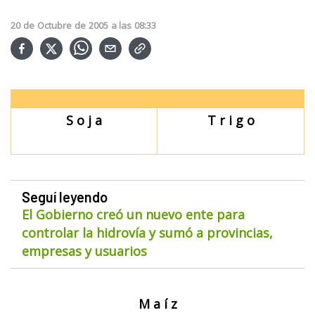
20
de
Octubre
de
2005
a las
08:33
S o j a
T r i g o
Seguí leyendo
El Gobierno creó un nuevo ente para
controlar la hidrovía y sumó a provincias,
empresas y usuarios
M a í z