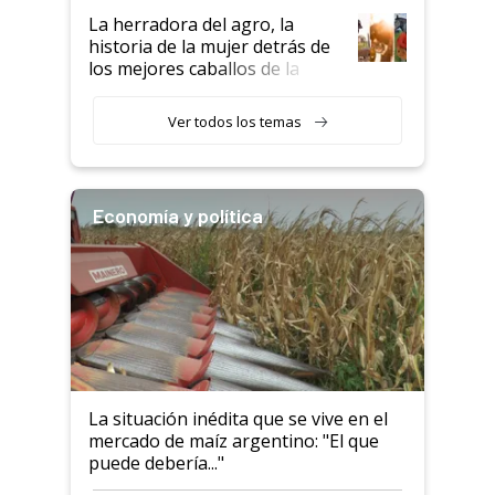
establecimientos en Argentina
La herradora del agro, la
historia de la mujer detrás de
los mejores caballos de la
Argentina y los mitos que
todavía hacen sufrir a estos
Ver todos los temas
animales: "Mientras me
descalificaban, yo seguí
haciendo currículum"
Economía y política
La situación inédita que se vive en el
mercado de maíz argentino: "El que
puede debería..."