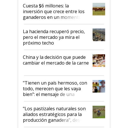
Cuesta $6 millones: la
inversión que crece entre los
ganaderos en un momento
histórico para la actividad
La hacienda recuperó precio,
pero el mercado ya mira el
próximo techo
China y la decisión que puede
cambiar el mercado de la carne
"Tienen un país hermoso, con
todo, merecen que les vaya
bien": el mensaje de una
ganadera uruguaya sobre las
oportunidades que se abren
"Los pastizales naturales son
para el agro en Argentina, con
aliados estratégicos para la
foco en la carne
producción ganadera", destaca
la iniciativa que ya reúne a 46