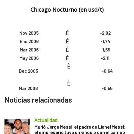
Chicago Nocturno (en
usd/t)
È
Nov 2005
-2,02
È
Ene 2006
-1,74
È
Mar 2006
-1,65
È
May 2006
-2,11
È
Dec 2005
-0,64
È
Mar 2006
-0,55
Noticias relacionadas
Actualidad
Murió Jorge Messi, el padre de Lionel Messi:
el empresario tuvo un vínculo con el campo