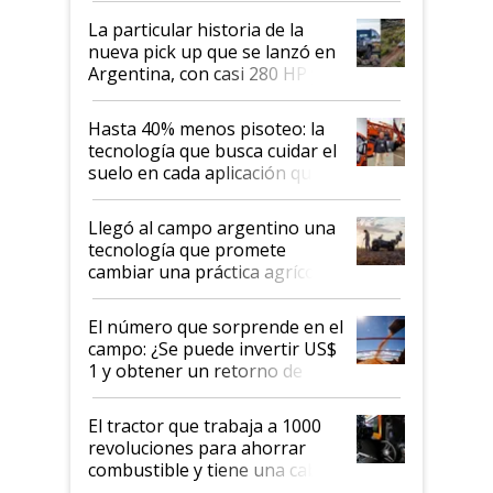
La particular historia de la
nueva pick up que se lanzó en
Argentina, con casi 280 HP y
un diseño único: a cuánto se
vende
Hasta 40% menos pisoteo: la
tecnología que busca cuidar el
suelo en cada aplicación que
llevó Jacto al Congreso
Aapresid 2026
Llegó al campo argentino una
tecnología que promete
cambiar una práctica agrícola
clave: ¿Y si analizar el suelo
fuera tan simple como apretar
El número que sorprende en el
un botón?
campo: ¿Se puede invertir US$
1 y obtener un retorno de
hasta US$ 10 en agricultura?
El tractor que trabaja a 1000
revoluciones para ahorrar
combustible y tiene una cabina
que parece una computadora: