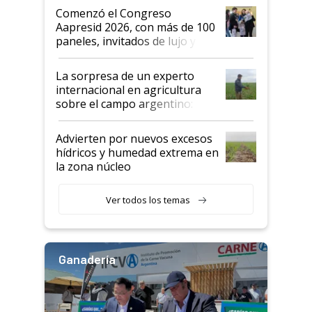
Argentina se sigan discutiendo
Comenzó el Congreso
las mismas cosas de hace 50
Aapresid 2026, con más de 100
años"
paneles, invitados de lujo y
todas las tendencias
La sorpresa de un experto
internacional en agricultura
sobre el campo argentino:
"Estoy muy impresionado"
Advierten por nuevos excesos
hídricos y humedad extrema en
la zona núcleo
Ver todos los temas
Ganadería