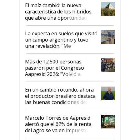
crecimiento son infinitas"
El maíz cambió: la nueva
característica de los híbridos
que abre una oportunidad en
el lote
La experta en suelos que visitó
un campo argentino y tuvo
una revelación: "Me
impresionó mucho"
Más de 12.500 personas
pasaron por el Congreso
Aapresid 2026: "Volvió a
demostrar que hablar del
suelo es hablar de todo el
En un cambio rotundo, ahora
sistema productivo"
el productor brasilero destaca
las buenas condiciones del
agro argentino para invertir:
"Los veo más motivados"
Marcelo Torres de Aapresid
alertó que el 62% de la renta
del agro se va en impuestos:
"No es bueno que en