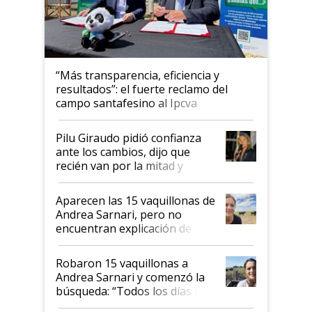
“Más transparencia, eficiencia y
resultados”: el fuerte reclamo del
campo santafesino al Ipcva
Pilu Giraudo pidió confianza
ante los cambios, dijo que
recién van por la mitad y
destacó que exportar dejó de
ser "para unos pocos":
Aparecen las 15 vaquillonas de
"Tenemos un mandato muy
Andrea Sarnari, pero no
claro del gobierno nacional"
encuentran explicación de
cómo llegaron allí
Robaron 15 vaquillonas a
Andrea Sarnari y comenzó la
búsqueda: “Todos los días le
toca a algún productor”