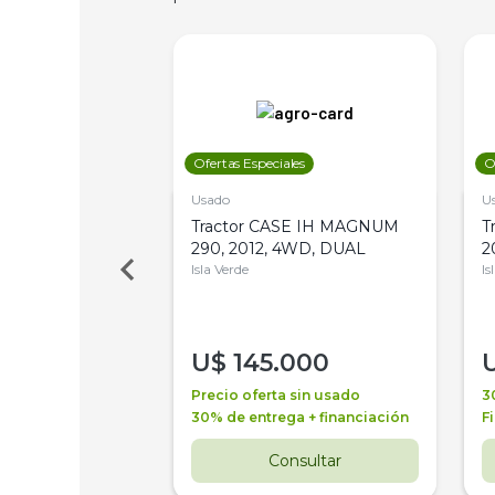
les
Ofertas Especiales
O
Usado
U
a Metalfor 7040,
Tractor CASE IH MAGNUM
T
Bot 32 Mts
290, 2012, 4WD, DUAL
2
Isla Verde
Is
000
U$
145.000
a + financiación
Precio oferta sin usado
3
 4 años
30% de entrega + financiación
F
nsultar
Consultar