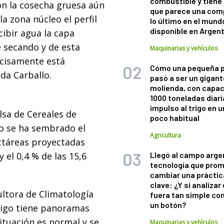
combustible y tiene
ión la cosecha gruesa aún
que parece una com
a zona núcleo el perfil
lo último en el mund
disponible en Argen
cibir agua la capa
ue secando y de esta
Maquinarias y vehículos
ecisamente está
Cómo una pequeña 
da Carballo.
pasó a ser un gigant
molienda, con capac
1000 toneladas diaria
impulso al trigo en 
lsa de Cereales de
poco habitual
o se ha sembrado el
Agricultura
ectáreas proyectadas
y el 0,4 % de las 15,6
Llegó al campo arge
tecnología que pro
cambiar una práctic
clave: ¿Y si analizar 
ultora de Climatología
fuera tan simple co
un botón?
trigo tiene panoramas
situación es normal y se
Maquinarias y vehículos