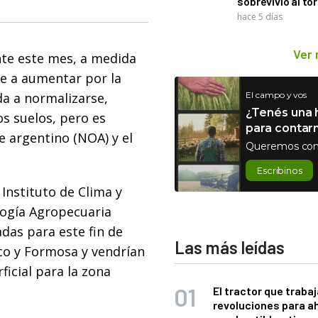
sobrevivió al to
hace 5 días
Ver
nte este mes, a medida
e a aumentar por la
nda a normalizarse,
El campo y vos
¿Tenés una h
s suelos, pero es
para contar
e argentino (NOA) y el
Queremos con
Escribinos
 Instituto de Clima y
logía Agropecuaria
adas para este fin de
Las más leídas
co y Formosa y vendrían
icial para la zona
El tractor que trabaj
revoluciones para a