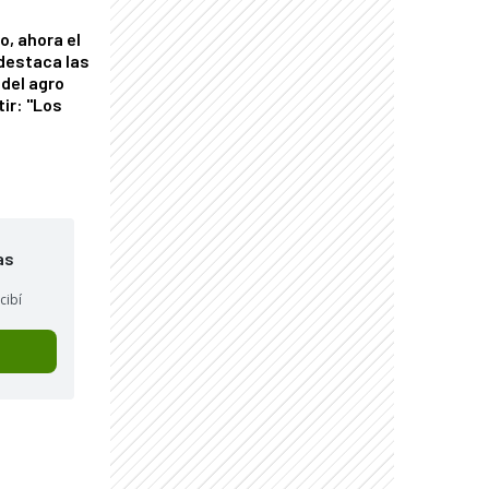
o, ahora el
 destaca las
del agro
tir: "Los
"
as
cibí