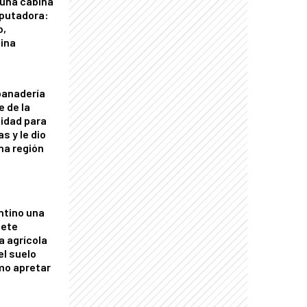
 una cabina
putadora:
o,
tina
panadería
e de la
idad para
s y le dio
una región
ntino una
mete
a agrícola
el suelo
mo apretar