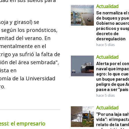
dad en sus suelos para
Actualidad
Se normaliza el 
de buques y pue
oja y girasol) se
Gobierno acuerd
prácticos y sus
, según los pronósticos,
decreto de
a mitad del verano. En
desregulación
hace 5 días
mentalmente en el
rigo ya sufrió la falta de
Actualidad
cción del área sembrada",
Alerta por el con
naval que impac
ista en
agro: lo que cu
omía de la Universidad
un buque parado
peligro de que 
ro.
pase a ser "país
hace 5 días
Actualidad
"Por una laja sa
vida": el impac
essi: el empresario
relato de la ta