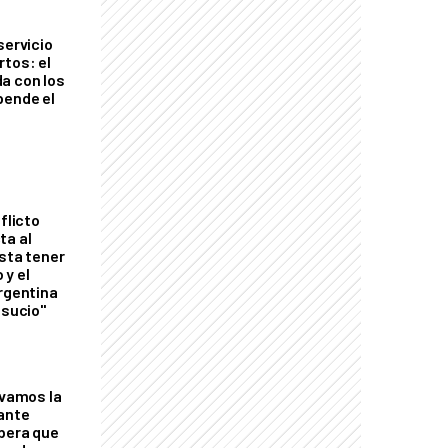
servicio
rtos: el
a con los
pende el
flicto
ta al
esta tener
 y el
Argentina
 sucio"
lvamos la
tante
mbera que