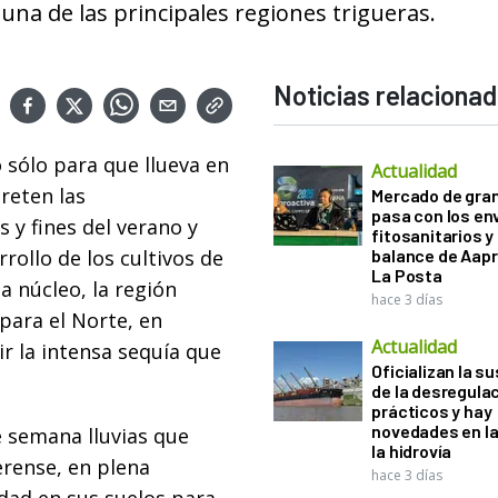
na de las principales regiones trigueras.
Noticias relaciona
 sólo para que llueva en
Actualidad
reten las
Mercado de gra
pasa con los e
 y fines del verano y
fitosanitarios y 
ollo de los cultivos de
balance de Aapr
La Posta
a núcleo, la región
hace 3 días
para el Norte, en
Actualidad
ir la intensa sequía que
Oficializan la s
de la desregula
prácticos y hay
novedades en la
e semana lluvias que
la hidrovía
erense, en plena
hace 3 días