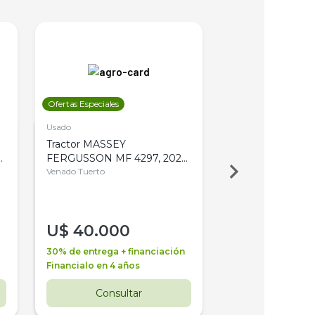
Ofertas Especiales
Ofertas Especiales
Usado
Usado
Tractor MASSEY
Tractor AGCO ALL
,
FERGUSSON MF 4297, 2020,
2003, 4WD, PA
4WD, PATON
Venado Tuerto
Venado Tuerto
U$
40.000
U$
30.000
30% de entrega + financiación
30% de entrega + 
Financialo en 4 años
Financialo en 3 a
Consultar
Consul