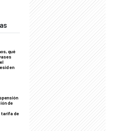
das
nos, qué
nvases
el
esid en
uspensión
ción de
 tarifa de