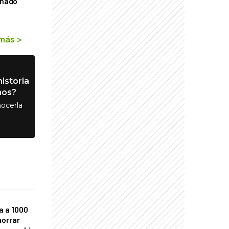
rnado
 más
>
istoria
nos?
ocerla
a a 1000
horrar