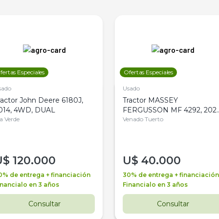
fertas Especiales
Ofertas Especiales
sado
Usado
ractor John Deere 6180J,
Tractor MASSEY
014, 4WD, DUAL
FERGUSSON MF 4292, 2020
la Verde
4WD, PATON
Venado Tuerto
U$
120.000
U$
40.000
0% de entrega + financiación
30% de entrega + financiación
inancialo en 3 años
Financialo en 3 años
Consultar
Consultar