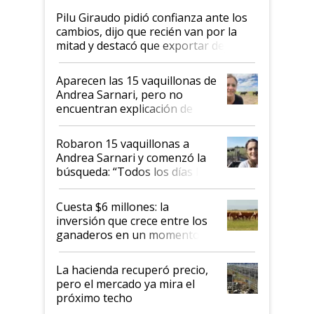
Pilu Giraudo pidió confianza ante los
cambios, dijo que recién van por la
mitad y destacó que exportar dejó de
ser "para unos pocos": "Tenemos un
mandato muy claro del gobierno
Aparecen las 15 vaquillonas de
nacional"
Andrea Sarnari, pero no
encuentran explicación de
cómo llegaron allí
Robaron 15 vaquillonas a
Andrea Sarnari y comenzó la
búsqueda: “Todos los días le
toca a algún productor”
Cuesta $6 millones: la
inversión que crece entre los
ganaderos en un momento
histórico para la actividad
La hacienda recuperó precio,
pero el mercado ya mira el
próximo techo