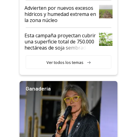
Advierten por nuevos excesos
hídricos y humedad extrema en
la zona núcleo
Esta campaña proyectan cubrir
una superficie total de 750.000
hectáreas de soja sembradas
con una nueva generación de
variedades que marcan un
Ver todos los temas
salto tecnológico en genética y
rendimiento
Ganadería