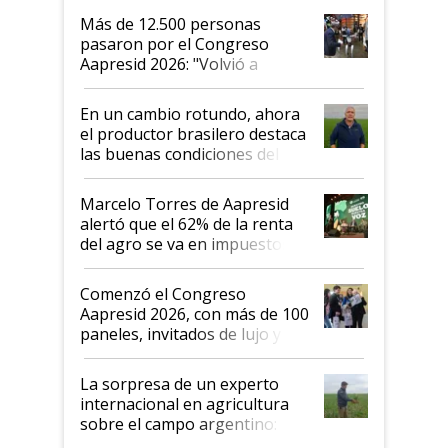
Más de 12.500 personas
pasaron por el Congreso
Aapresid 2026: "Volvió a
demostrar que hablar del
suelo es hablar de todo el
En un cambio rotundo, ahora
sistema productivo"
el productor brasilero destaca
las buenas condiciones del
agro argentino para invertir:
"Los veo más motivados"
Marcelo Torres de Aapresid
alertó que el 62% de la renta
del agro se va en impuestos:
"No es bueno que en
Argentina se sigan discutiendo
Comenzó el Congreso
las mismas cosas de hace 50
Aapresid 2026, con más de 100
años"
paneles, invitados de lujo y
todas las tendencias
La sorpresa de un experto
internacional en agricultura
sobre el campo argentino:
"Estoy muy impresionado"