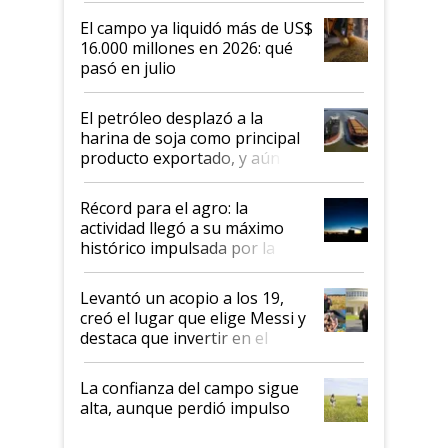
El campo ya liquidó más de US$
16.000 millones en 2026: qué
pasó en julio
El petróleo desplazó a la
harina de soja como principal
producto exportado, y aún así
el agro aportó casi seis de cada
diez dólares y sostuvo el
Récord para el agro: la
liderazgo en un semestre
actividad llegó a su máximo
récord
histórico impulsada por la
cosecha y las exportaciones
Levantó un acopio a los 19,
creó el lugar que elige Messi y
destaca que invertir en el
kirchnerismo era como "darle
plata a un hijo para droga":
La confianza del campo sigue
Juan Félix Rossetti, el libertario
alta, aunque perdió impulso
que de una dura crisis salió
más fuerte y apuesta al cambio