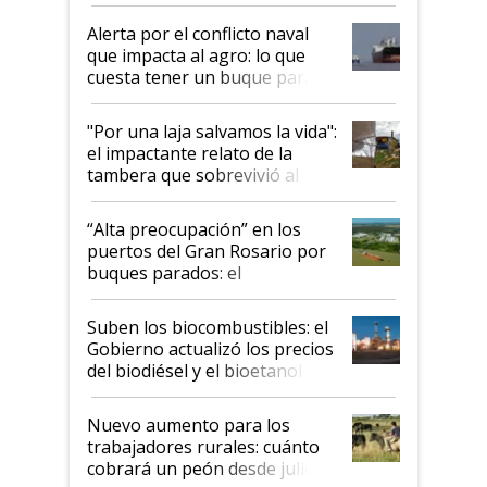
suspende el decreto de
desregulación
Alerta por el conflicto naval
que impacta al agro: lo que
cuesta tener un buque parado
y el peligro de que Argentina
pase a ser "país sucio"
"Por una laja salvamos la vida":
el impactante relato de la
tambera que sobrevivió al
tornado
“Alta preocupación” en los
puertos del Gran Rosario por
buques parados: el
funcionamiento de las
exportadoras en tensión tras
Suben los biocombustibles: el
la medida de fuerza de los
Gobierno actualizó los precios
prácticos
del biodiésel y el bioetanol
Nuevo aumento para los
trabajadores rurales: cuánto
cobrará un peón desde julio