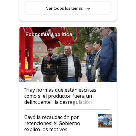
Ver todos los temas
Economía y política
"Hay normas que están escritas
como si el productor fuera un
delincuente”: la desregulación llegó
al Congreso Aapresid y hasta se
habló del financiamiento al IPCVA
Cayó la recaudación por
retenciones: el Gobierno
explicó los motivos