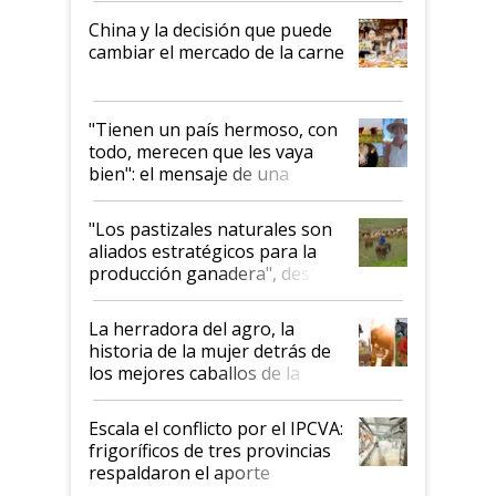
China y la decisión que puede
cambiar el mercado de la carne
"Tienen un país hermoso, con
todo, merecen que les vaya
bien": el mensaje de una
ganadera uruguaya sobre las
oportunidades que se abren
"Los pastizales naturales son
para el agro en Argentina, con
aliados estratégicos para la
foco en la carne
producción ganadera", destaca
la iniciativa que ya reúne a 46
establecimientos en Argentina
La herradora del agro, la
historia de la mujer detrás de
los mejores caballos de la
Argentina y los mitos que
todavía hacen sufrir a estos
Escala el conflicto por el IPCVA:
animales: "Mientras me
frigoríficos de tres provincias
descalificaban, yo seguí
respaldaron el aporte
haciendo currículum"
obligatorio