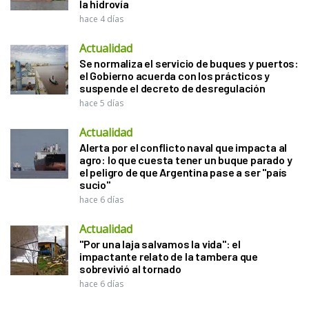
la hidrovía
hace 4 días
Actualidad
Se normaliza el servicio de buques y puertos:
el Gobierno acuerda con los prácticos y
suspende el decreto de desregulación
hace 5 días
Actualidad
Alerta por el conflicto naval que impacta al
agro: lo que cuesta tener un buque parado y
el peligro de que Argentina pase a ser "país
sucio"
hace 6 días
Actualidad
"Por una laja salvamos la vida": el
impactante relato de la tambera que
sobrevivió al tornado
hace 6 días