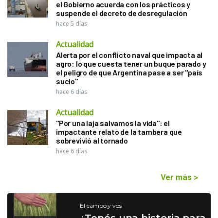
el Gobierno acuerda con los prácticos y
suspende el decreto de desregulación
hace 5 días
Actualidad
Alerta por el conflicto naval que impacta al
agro: lo que cuesta tener un buque parado y
el peligro de que Argentina pase a ser "país
sucio"
hace 6 días
Actualidad
"Por una laja salvamos la vida": el
impactante relato de la tambera que
sobrevivió al tornado
hace 6 días
Ver más
>
El campo y vos