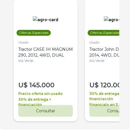
Ofertas Especiales
Ofertas Especiales
Usado
Usado
Tractor CASE IH MAGNUM
Tractor John Deere 
290, 2012, 4WD, DUAL
2014, 4WD, DUAL
Isla Verde
Isla Verde
U$
145.000
U$
120.000
Precio oferta sin usado
30% de entrega +
financiación
30% de entrega +
financiación
Financialo en 3 años
Consultar
Consultar