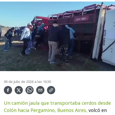
06
de
Julio
de
2026
a las
10:30
Un camión jaula que transportaba cerdos desde
Colón hacia Pergamino, Buenos Aires,
volcó en