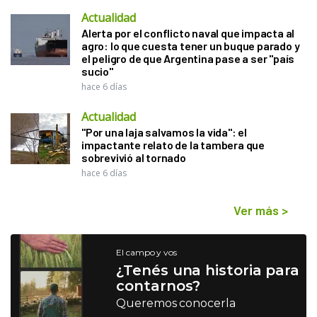
Actualidad
Alerta por el conflicto naval que impacta al
agro: lo que cuesta tener un buque parado y
el peligro de que Argentina pase a ser "país
sucio"
hace 6 días
Actualidad
"Por una laja salvamos la vida": el
impactante relato de la tambera que
sobrevivió al tornado
hace 6 días
Ver más
>
El campo y vos
¿Tenés una historia para
contarnos?
Queremos conocerla