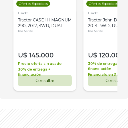
Ofertas Especiales
Ofertas Especiales
Usado
Usado
Tractor CASE IH MAGNUM
Tractor John Deere 
290, 2012, 4WD, DUAL
2014, 4WD, DUAL
Isla Verde
Isla Verde
U$
145.000
U$
120.000
Precio oferta sin usado
30% de entrega +
financiación
30% de entrega +
financiación
Financialo en 3 años
Consultar
Consultar