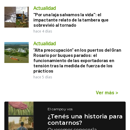
Actualidad
"Por una laja salvamos la vida": el
impactante relato de la tambera que
sobrevivió al tornado
hace 4 días
Actualidad
“Alta preocupación” en los puertos del Gran
Rosario por buques parados: el
funcionamiento de las exportadoras en
tensión tras la medida de fuerza de los
prácticos
hace 5 días
Ver más
>
El campo y vos
¿Tenés una historia para
contarnos?
Queremos conocerla