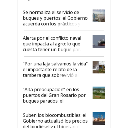
la hidrovía
Se normaliza el servicio de
buques y puertos: el Gobierno
acuerda con los prácticos y
suspende el decreto de
desregulación
Alerta por el conflicto naval
que impacta al agro: lo que
cuesta tener un buque parado
y el peligro de que Argentina
pase a ser "país sucio"
"Por una laja salvamos la vida":
el impactante relato de la
tambera que sobrevivió al
tornado
“Alta preocupación” en los
puertos del Gran Rosario por
buques parados: el
funcionamiento de las
exportadoras en tensión tras
Suben los biocombustibles: el
la medida de fuerza de los
Gobierno actualizó los precios
prácticos
del biodiésel y el bioetanol