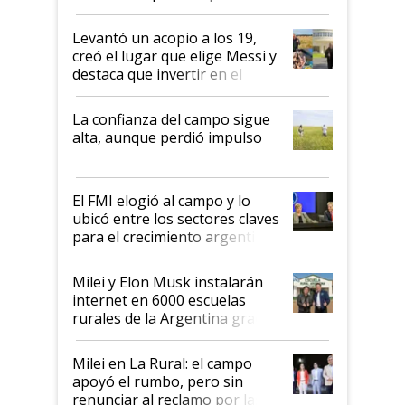
cosecha y las exportaciones
Levantó un acopio a los 19,
creó el lugar que elige Messi y
destaca que invertir en el
kirchnerismo era como "darle
plata a un hijo para droga":
La confianza del campo sigue
Juan Félix Rossetti, el libertario
alta, aunque perdió impulso
que de una dura crisis salió
más fuerte y apuesta al cambio
de Milei
El FMI elogió al campo y lo
ubicó entre los sectores claves
para el crecimiento argentino
Milei y Elon Musk instalarán
internet en 6000 escuelas
rurales de la Argentina gracias
a un acuerdo con Starlink
Milei en La Rural: el campo
apoyó el rumbo, pero sin
renunciar al reclamo por las