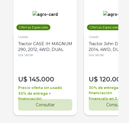
Ofertas Especiales
Ofertas Especiales
Usado
Usado
Tractor CASE IH MAGNUM
Tractor John Deere 
290, 2012, 4WD, DUAL
2014, 4WD, DUAL
Isla Verde
Isla Verde
U$
145.000
U$
120.000
Precio oferta sin usado
30% de entrega +
financiación
30% de entrega +
financiación
Financialo en 3 años
Consultar
Consultar