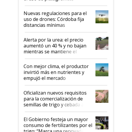
palabras de advertencia e
indicaciones
Nuevas regulaciones para el
uso de drones: Córdoba fija
distancias mínimas
Alerta por la urea: el precio
aumentó un 40 % y no bajan
mientras se mantiene el
conflicto en Medio Oriente
Con mejor clima, el productor
invirtió más en nutrientes y
empujó el mercado
Oficializan nuevos requisitos
para la comercialización de
semillas de trigo y cebada a
granel
El Gobierno festeja un mayor
consumo de fertilizantes por el
trigo: “Marca una renovada