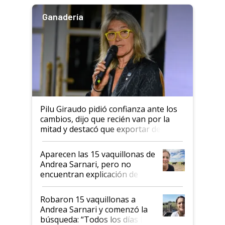
Ganadería
Pilu Giraudo pidió confianza ante los
cambios, dijo que recién van por la
mitad y destacó que exportar dejó de
ser "para unos pocos": "Tenemos un
mandato muy claro del gobierno
Aparecen las 15 vaquillonas de
nacional"
Andrea Sarnari, pero no
encuentran explicación de
cómo llegaron allí
Robaron 15 vaquillonas a
Andrea Sarnari y comenzó la
búsqueda: “Todos los días le