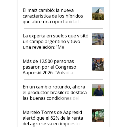
posibilidades de crecimiento son
infinitas"
El maíz cambió: la nueva
característica de los híbridos
que abre una oportunidad en
el lote
La experta en suelos que visitó
un campo argentino y tuvo
una revelación: "Me
impresionó mucho"
Más de 12.500 personas
pasaron por el Congreso
Aapresid 2026: "Volvió a
demostrar que hablar del
suelo es hablar de todo el
En un cambio rotundo, ahora
sistema productivo"
el productor brasilero destaca
las buenas condiciones del
agro argentino para invertir:
"Los veo más motivados"
Marcelo Torres de Aapresid
alertó que el 62% de la renta
del agro se va en impuestos: