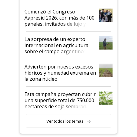
"No es bueno que en
Argentina se sigan discutiendo
Comenzó el Congreso
las mismas cosas de hace 50
Aapresid 2026, con más de 100
años"
paneles, invitados de lujo y
todas las tendencias
La sorpresa de un experto
internacional en agricultura
sobre el campo argentino:
"Estoy muy impresionado"
Advierten por nuevos excesos
hídricos y humedad extrema en
la zona núcleo
Esta campaña proyectan cubrir
una superficie total de 750.000
hectáreas de soja sembradas
con una nueva generación de
variedades que marcan un
Ver todos los temas
salto tecnológico en genética y
rendimiento