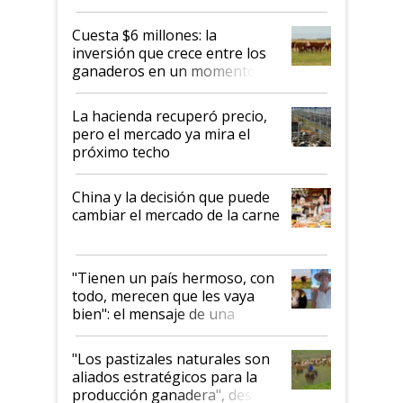
toca a algún productor”
Cuesta $6 millones: la
inversión que crece entre los
ganaderos en un momento
histórico para la actividad
La hacienda recuperó precio,
pero el mercado ya mira el
próximo techo
China y la decisión que puede
cambiar el mercado de la carne
"Tienen un país hermoso, con
todo, merecen que les vaya
bien": el mensaje de una
ganadera uruguaya sobre las
oportunidades que se abren
"Los pastizales naturales son
para el agro en Argentina, con
aliados estratégicos para la
foco en la carne
producción ganadera", destaca