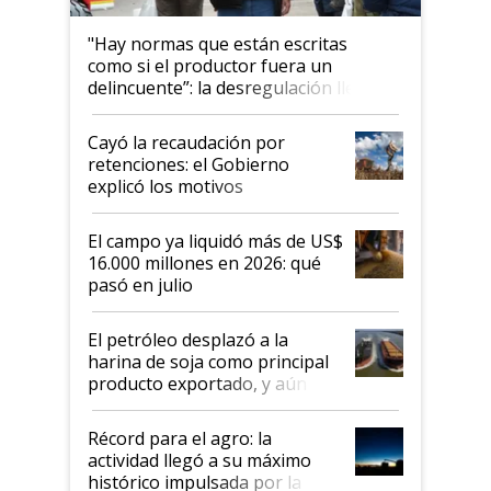
"Hay normas que están escritas
como si el productor fuera un
delincuente”: la desregulación llegó
al Congreso Aapresid y hasta se
habló del financiamiento al IPCVA
Cayó la recaudación por
retenciones: el Gobierno
explicó los motivos
El campo ya liquidó más de US$
16.000 millones en 2026: qué
pasó en julio
El petróleo desplazó a la
harina de soja como principal
producto exportado, y aún así
el agro aportó casi seis de cada
diez dólares y sostuvo el
Récord para el agro: la
liderazgo en un semestre
actividad llegó a su máximo
récord
histórico impulsada por la