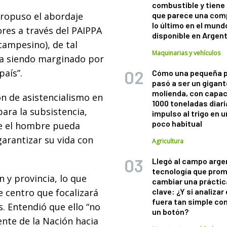
combustible y tiene
ropuso el abordaje
que parece una com
lo último en el mund
res a través del PAIPPA
disponible en Argen
campesino), de tal
Maquinarias y vehículos
ía siendo marginado por
aís”.
Cómo una pequeña 
pasó a ser un gigant
molienda, con capac
ón de asistencialismo en
1000 toneladas diaria
para la subsistencia,
impulso al trigo en 
poco habitual
ue el hombre pueda
arantizar su vida con
Agricultura
Llegó al campo arge
tecnología que pro
 y provincia, lo que
cambiar una práctic
e centro que focalizará
clave: ¿Y si analizar 
fuera tan simple co
. Entendió que ello “no
un botón?
nte de la Nación hacia