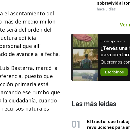
sobrevivió al to
hace 5 días
ra el asentamiento del
do más de medio millón
Ver
e será del orden del
uctura edilicia
El campo y vos
personal que allí
¿Tenés una h
do de avance a la fecha.
para contar
Queremos con
Luis Basterra, marcó la
Escribinos
eferencia, puesto que
cción primaria está
“marcando ese rumbo que
a la ciudadanía, cuando
Las más leídas
 recursos naturales
El tractor que trabaj
revoluciones para a