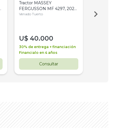
Tractor MASSEY
Tractor AGCO ALL
,
FERGUSSON MF 4297, 2020,
2003, 4WD, PA
4WD, PATON
Venado Tuerto
Venado Tuerto
U$
40.000
U$
30.000
30% de entrega + financiación
30% de entrega + 
Financialo en 4 años
Financialo en 3 a
Consultar
Consul