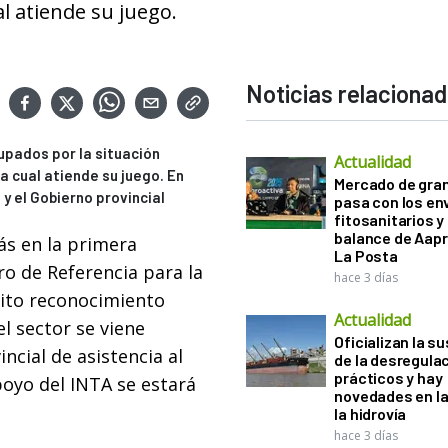
ual atiende su juego.
Noticias relaciona
upados por la situación
Actualidad
da cual atiende su juego. En
Mercado de gra
y el Gobierno provincial
pasa con los e
fitosanitarios y 
balance de Aapr
s en la primera
La Posta
ro de Referencia para la
hace 3 días
ito reconocimiento
Actualidad
el sector se viene
Oficializan la s
ncial de asistencia al
de la desregula
prácticos y hay
poyo del INTA se estará
novedades en la
la hidrovía
hace 3 días