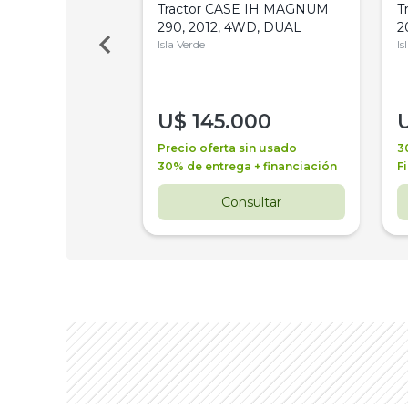
a Metalfor 7040,
Tractor CASE IH MAGNUM
T
Bot 32 Mts
290, 2012, 4WD, DUAL
2
Isla Verde
Is
000
U$
145.000
a + financiación
Precio oferta sin usado
3
 4 años
30% de entrega + financiación
F
nsultar
Consultar