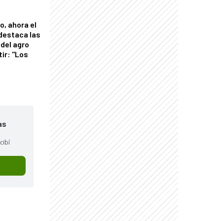
o, ahora el
 destaca las
del agro
tir: "Los
"
as
cibí