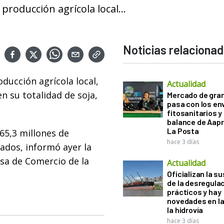
producción agrícola local...
Noticias relaciona
ducción agrícola local,
Actualidad
n su totalidad de soja,
Mercado de gra
pasa con los e
fitosanitarios y 
balance de Aapr
La Posta
65,3 millones de
hace 3 días
vados, informó ayer la
lsa de Comercio de la
Actualidad
Oficializan la s
de la desregula
prácticos y hay
novedades en la
la hidrovía
hace 3 días