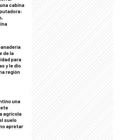
 una cabina
putadora:
o,
tina
panadería
e de la
idad para
s y le dio
una región
ntino una
mete
a agrícola
el suelo
mo apretar