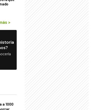
rnado
 más
>
istoria
nos?
ocerla
a a 1000
horrar