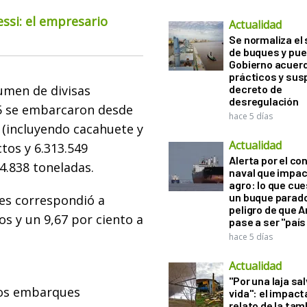
essi: el empresario
Actualidad
Se normaliza el 
de buques y pue
Gobierno acuerd
prácticos y sus
umen de divisas
decreto de
desregulación
05 se embarcaron desde
hace 5 días
 (incluyendo cacahuete y
Actualidad
tos y 6.313.549
Alerta por el con
94.838 toneladas.
naval que impac
agro: lo que cu
un buque parado
nes correspondió a
peligro de que 
s y un 9,67 por ciento a
pase a ser "país
hace 5 días
Actualidad
"Por una laja sa
 los embarques
vida": el impac
relato de la ta