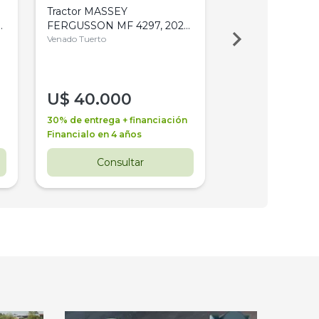
Tractor MASSEY
Tractor AGCO ALL
,
FERGUSSON MF 4297, 2020,
2003, 4WD, PA
4WD, PATON
Venado Tuerto
Venado Tuerto
U$
40.000
U$
30.000
30% de entrega + financiación
30% de entrega + 
Financialo en 4 años
Financialo en 3 a
Consultar
Consul