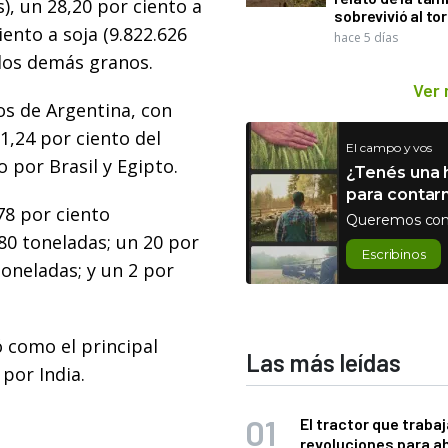
), un 28,20 por ciento a
sobrevivió al to
iento a soja (9.822.626
hace 5 días
 los demás granos.
Ver
os de Argentina, con
1,24 por ciento del
El campo y vos
o por Brasil y Egipto.
¿Tenés una h
para contar
78 por ciento
Queremos con
680 toneladas; un 20 por
Escribinos
toneladas; y un 2 por
 como el principal
Las más leídas
por India.
El tractor que trabaj
revoluciones para a