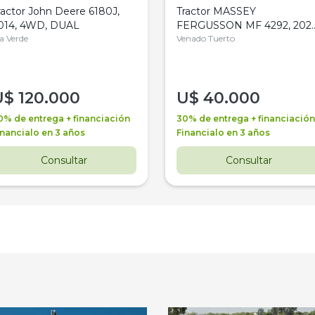
ractor John Deere 6180J,
Tractor MASSEY
014, 4WD, DUAL
FERGUSSON MF 4292, 2020
la Verde
4WD, PATON
Venado Tuerto
U$
120.000
U$
40.000
0% de entrega + financiación
30% de entrega + financiación
inancialo en 3 años
Financialo en 3 años
Consultar
Consultar