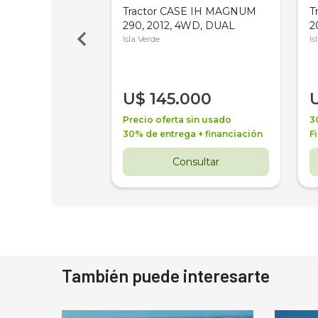
a Metalfor 7040,
Tractor CASE IH MAGNUM
T
Bot 32 Mts
290, 2012, 4WD, DUAL
2
Isla Verde
Is
000
U$
145.000
a + financiación
Precio oferta sin usado
3
 4 años
30% de entrega + financiación
F
nsultar
Consultar
También puede interesarte