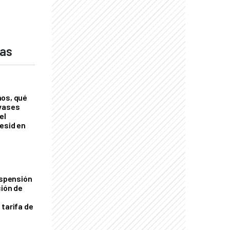
das
nos, qué
nvases
el
esid en
uspensión
ción de
 tarifa de