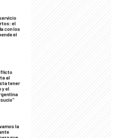
servicio
rtos: el
a con los
pende el
flicto
ta al
esta tener
 y el
Argentina
 sucio"
lvamos la
tante
mbera que