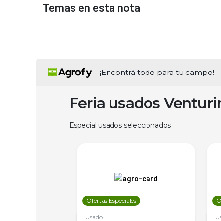
Temas en esta nota
¡Encontrá todo para tu campo!
Feria usados Ventur
Especial usados seleccionados
les
Ofertas Especiales
O
Usado
U