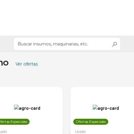
ino
Ver ofertas
fertas Especiales
Ofertas Especiales
sado
Usado