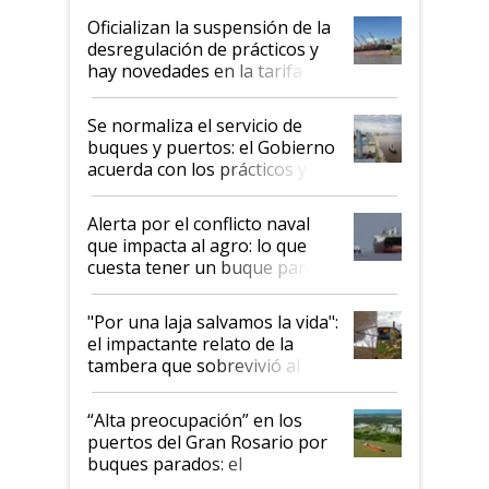
Oficializan la suspensión de la
desregulación de prácticos y
hay novedades en la tarifa de
la hidrovía
Se normaliza el servicio de
buques y puertos: el Gobierno
acuerda con los prácticos y
suspende el decreto de
desregulación
Alerta por el conflicto naval
que impacta al agro: lo que
cuesta tener un buque parado
y el peligro de que Argentina
pase a ser "país sucio"
"Por una laja salvamos la vida":
el impactante relato de la
tambera que sobrevivió al
tornado
“Alta preocupación” en los
puertos del Gran Rosario por
buques parados: el
funcionamiento de las