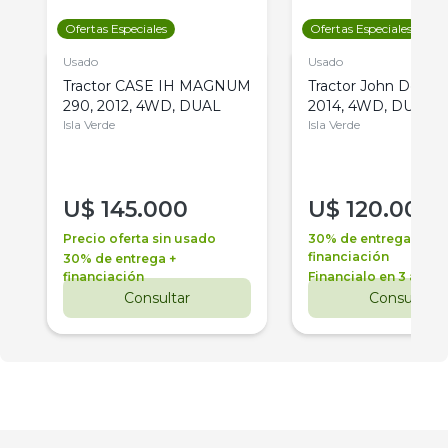
Ofertas Especiales
Ofertas Especiales
Usado
Usado
Tractor CASE IH MAGNUM
Tractor John Deere 
290, 2012, 4WD, DUAL
2014, 4WD, DUAL
Isla Verde
Isla Verde
U$
145.000
U$
120.000
Precio oferta sin usado
30% de entrega +
financiación
30% de entrega +
financiación
Financialo en 3 años
Consultar
Consultar