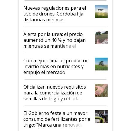
indicaciones
Nuevas regulaciones para el
uso de drones: Córdoba fija
distancias mínimas
Alerta por la urea: el precio
aumentó un 40 % y no bajan
mientras se mantiene el
conflicto en Medio Oriente
Con mejor clima, el productor
invirtió más en nutrientes y
empujó el mercado
Oficializan nuevos requisitos
para la comercialización de
semillas de trigo y cebada a
granel
El Gobierno festeja un mayor
consumo de fertilizantes por el
trigo: “Marca una renovada
confianza de los productores”