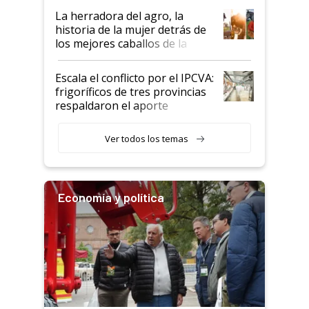
establecimientos en Argentina
La herradora del agro, la
historia de la mujer detrás de
los mejores caballos de la
Argentina y los mitos que
todavía hacen sufrir a estos
Escala el conflicto por el IPCVA:
animales: "Mientras me
frigoríficos de tres provincias
descalificaban, yo seguí
respaldaron el aporte
haciendo currículum"
obligatorio
Ver todos los temas
Economía y política