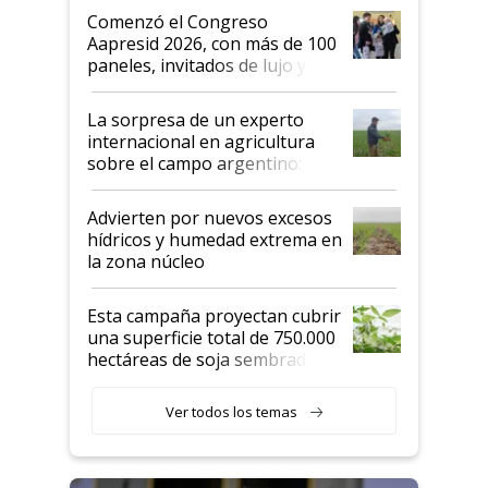
Argentina se sigan discutiendo
Comenzó el Congreso
las mismas cosas de hace 50
Aapresid 2026, con más de 100
años"
paneles, invitados de lujo y
todas las tendencias
La sorpresa de un experto
internacional en agricultura
sobre el campo argentino:
"Estoy muy impresionado"
Advierten por nuevos excesos
hídricos y humedad extrema en
la zona núcleo
Esta campaña proyectan cubrir
una superficie total de 750.000
hectáreas de soja sembradas
con una nueva generación de
variedades que marcan un
Ver todos los temas
salto tecnológico en genética y
rendimiento