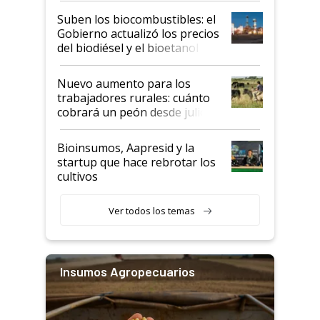
exportadoras en tensión tras
Suben los biocombustibles: el
la medida de fuerza de los
Gobierno actualizó los precios
prácticos
del biodiésel y el bioetanol
Nuevo aumento para los
trabajadores rurales: cuánto
cobrará un peón desde julio
Bioinsumos, Aapresid y la
startup que hace rebrotar los
cultivos
Ver todos los temas
Insumos Agropecuarios