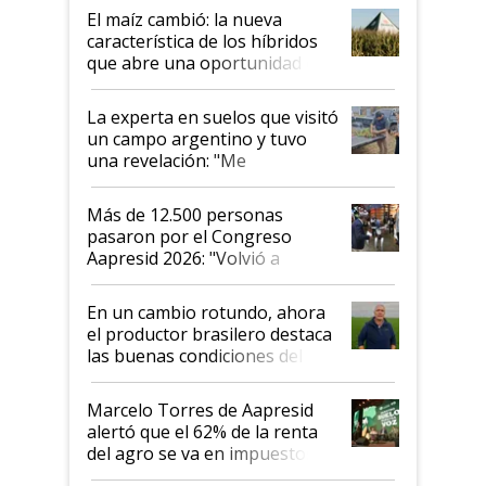
infinitas"
El maíz cambió: la nueva
característica de los híbridos
que abre una oportunidad en
el lote
La experta en suelos que visitó
un campo argentino y tuvo
una revelación: "Me
impresionó mucho"
Más de 12.500 personas
pasaron por el Congreso
Aapresid 2026: "Volvió a
demostrar que hablar del
suelo es hablar de todo el
En un cambio rotundo, ahora
sistema productivo"
el productor brasilero destaca
las buenas condiciones del
agro argentino para invertir:
"Los veo más motivados"
Marcelo Torres de Aapresid
alertó que el 62% de la renta
del agro se va en impuestos:
"No es bueno que en