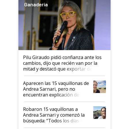
Ganadería
Pilu Giraudo pidió confianza ante los
cambios, dijo que recién van por la
mitad y destacó que exportar dejó de
ser "para unos pocos": "Tenemos un
mandato muy claro del gobierno
Aparecen las 15 vaquillonas de
nacional"
Andrea Sarnari, pero no
encuentran explicación de
cómo llegaron allí
Robaron 15 vaquillonas a
Andrea Sarnari y comenzó la
búsqueda: “Todos los días le
toca a algún productor”