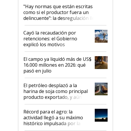
"Hay normas que están escritas
como si el productor fuera un
delincuente”: la desregulación llegó
al Congreso Aapresid y hasta se
habló del financiamiento al IPCVA
Cayó la recaudación por
retenciones: el Gobierno
explicó los motivos
El campo ya liquidó más de US$
16.000 millones en 2026: qué
pasó en julio
El petróleo desplazó a la
harina de soja como principal
producto exportado, y aún así
el agro aportó casi seis de cada
diez dólares y sostuvo el
Récord para el agro: la
liderazgo en un semestre
actividad llegó a su máximo
récord
histórico impulsada por la
cosecha y las exportaciones