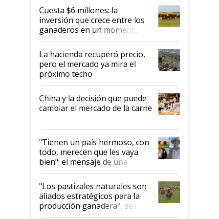
Cuesta $6 millones: la
inversión que crece entre los
ganaderos en un momento
histórico para la actividad
La hacienda recuperó precio,
pero el mercado ya mira el
próximo techo
China y la decisión que puede
cambiar el mercado de la carne
"Tienen un país hermoso, con
todo, merecen que les vaya
bien": el mensaje de una
ganadera uruguaya sobre las
oportunidades que se abren
"Los pastizales naturales son
para el agro en Argentina, con
aliados estratégicos para la
foco en la carne
producción ganadera", destaca
la iniciativa que ya reúne a 46