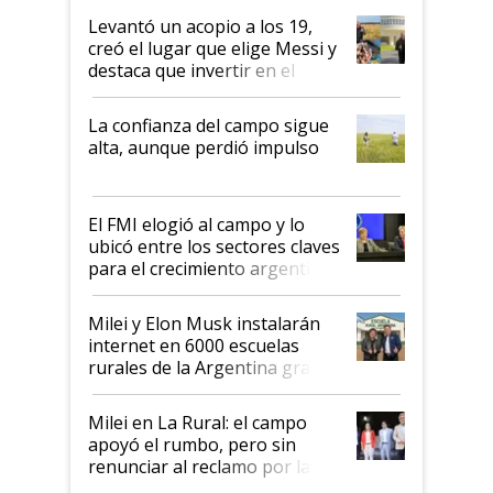
Levantó un acopio a los 19,
creó el lugar que elige Messi y
destaca que invertir en el
kirchnerismo era como "darle
plata a un hijo para droga":
La confianza del campo sigue
Juan Félix Rossetti, el libertario
alta, aunque perdió impulso
que de una dura crisis salió
más fuerte y apuesta al cambio
de Milei
El FMI elogió al campo y lo
ubicó entre los sectores claves
para el crecimiento argentino
Milei y Elon Musk instalarán
internet en 6000 escuelas
rurales de la Argentina gracias
a un acuerdo con Starlink
Milei en La Rural: el campo
apoyó el rumbo, pero sin
renunciar al reclamo por las
retenciones