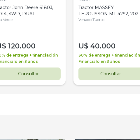
ractor John Deere 6180J,
Tractor MASSEY
014, 4WD, DUAL
FERGUSSON MF 4292, 2020
la Verde
4WD, PATON
Venado Tuerto
U$
120.000
U$
40.000
0% de entrega + financiación
30% de entrega + financiación
inancialo en 3 años
Financialo en 3 años
Consultar
Consultar