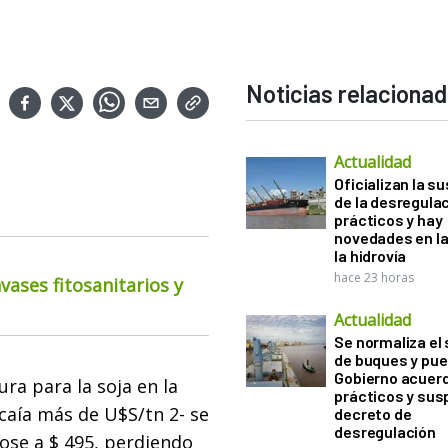
Noticias relaciona
Actualidad
Oficializan la s
de la desregula
prácticos y hay
novedades en la
la hidrovía
hace 23 horas
ases fitosanitarios y
Actualidad
Se normaliza el 
de buques y pue
Gobierno acuerd
ra para la soja en la
prácticos y sus
caía más de U$S/tn 2- se
decreto de
desregulación
ose a $ 495, perdiendo