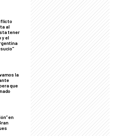
flicto
ta al
esta tener
 y el
Argentina
 sucio"
lvamos la
tante
mbera que
rnado
ión” en
Gran
ques