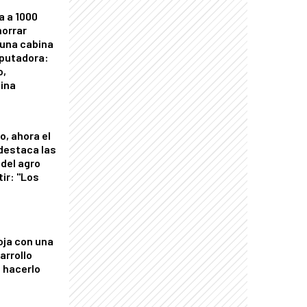
a a 1000
horrar
 una cabina
putadora:
o,
tina
o, ahora el
 destaca las
del agro
tir: "Los
"
oja con una
arrollo
 hacerlo