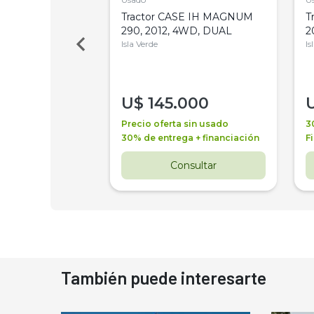
a Metalfor 7040,
Tractor CASE IH MAGNUM
T
Bot 32 Mts
290, 2012, 4WD, DUAL
2
Isla Verde
Is
000
U$
145.000
a + financiación
Precio oferta sin usado
3
 4 años
30% de entrega + financiación
F
nsultar
Consultar
También puede interesarte