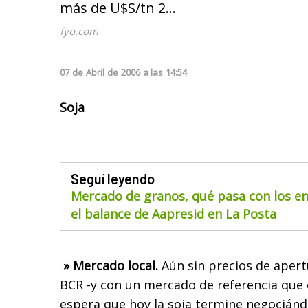
más de U$S/tn 2...
fyo.com
07
de
Abril
de
2006
a las
14:54
Soja
Seguí leyendo
Mercado de granos, qué pasa con los env
el balance de Aapresid en La Posta
» Mercado local.
Aún sin precios de apertu
BCR -y con un mercado de referencia que 
espera que hoy la soja termine negociánd