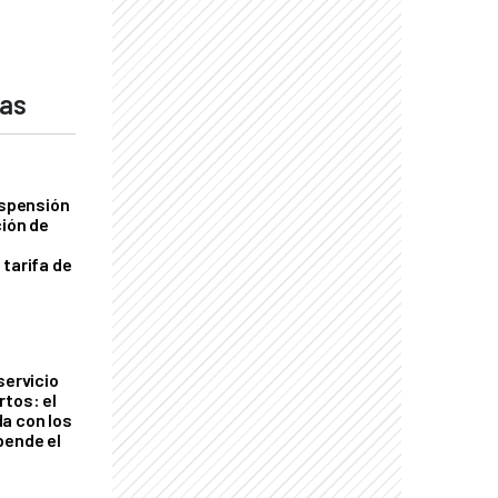
das
uspensión
ción de
 tarifa de
servicio
rtos: el
a con los
pende el