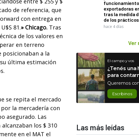
iándose entre $ 255 y $
funcionamiento 
exportadoras e
cado de referencia, que
tras la medida 
 forward con entrega en
de los práctico
 U$S 81.
» Chicago.
Tras
hace 4 días
écnica de los valores en
Ver
perar en terreno
e posicionaban a la
 su última estimación
El campo y vos
¿Tenés una h
os.
para contar
Queremos con
Escribinos
que se repita el mercado
 por la mercadería con
upo asegurado. Las
 alcanzaban los $ 310
Las más leídas
amente en el MAT el