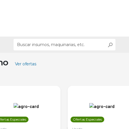
ino
Ver ofertas
fertas Especiales
Ofertas Especiales
sado
Usado