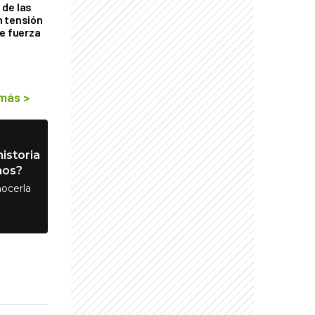
de las
n tensión
de fuerza
s
 más
>
istoria
nos?
ocerla