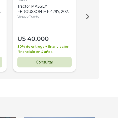
Tractor MASSEY
Tractor AGCO ALL
,
FERGUSSON MF 4297, 2020,
2003, 4WD, PA
4WD, PATON
Venado Tuerto
Venado Tuerto
U$
40.000
U$
30.000
30% de entrega + financiación
30% de entrega + 
Financialo en 4 años
Financialo en 3 a
Consultar
Consul