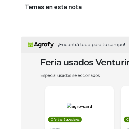
Temas en esta nota
¡Encontrá todo para tu campo!
Feria usados Ventur
Especial usados seleccionados
les
Ofertas Especiales
O
Usado
U