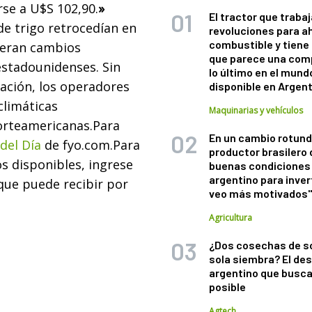
rse a U$S 102,90.
»
El tractor que trabaj
 de trigo retrocedían en
revoluciones para a
combustible y tiene
peran cambios
que parece una com
estadounidenses. Sin
lo último en el mund
tación, los operadores
disponible en Argen
climáticas
Maquinarias y vehículos
norteamericanas.
Para
En un cambio rotund
 del Día
de fyo.com.
Para
productor brasilero
os disponibles, ingrese
buenas condiciones 
argentino para inver
que puede recibir por
veo más motivados
Agricultura
¿Dos cosechas de s
sola siembra? El des
argentino que busca
posible
Agtech