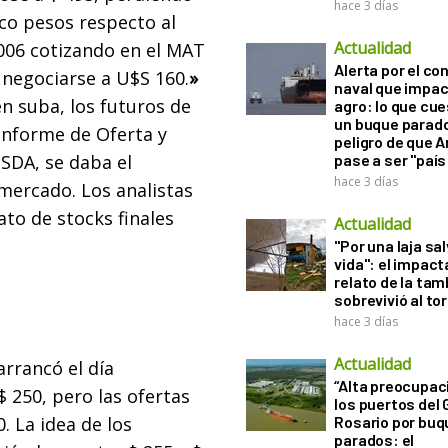
hace 3 días
nco pesos respecto al
Actualidad
2006 cotizando en el MAT
Alerta por el con
 negociarse a U$S 160.
»
naval que impac
en suba, los futuros de
agro: lo que cu
un buque parado
 Informe de Oferta y
peligro de que 
SDA, se daba el
pase a ser "país
hace 3 días
mercado. Los analistas
ato de stocks finales
Actualidad
"Por una laja sa
vida": el impac
relato de la ta
sobrevivió al to
hace 3 días
Actualidad
arrancó el día
“Alta preocupac
 250, pero las ofertas
los puertos del 
. La idea de los
Rosario por bu
parados: el