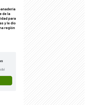
panadería
e de la
idad para
s y le dio
una región
as
cibí