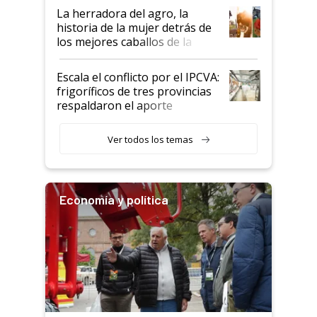
establecimientos en Argentina
La herradora del agro, la
historia de la mujer detrás de
los mejores caballos de la
Argentina y los mitos que
todavía hacen sufrir a estos
Escala el conflicto por el IPCVA:
animales: "Mientras me
frigoríficos de tres provincias
descalificaban, yo seguí
respaldaron el aporte
haciendo currículum"
obligatorio
Ver todos los temas
Economía y política