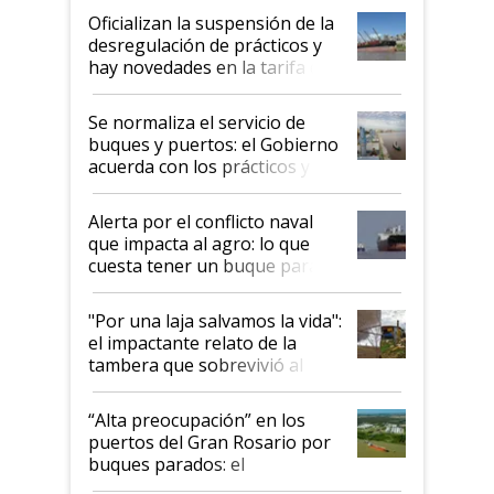
Oficializan la suspensión de la
desregulación de prácticos y
hay novedades en la tarifa de
la hidrovía
Se normaliza el servicio de
buques y puertos: el Gobierno
acuerda con los prácticos y
suspende el decreto de
desregulación
Alerta por el conflicto naval
que impacta al agro: lo que
cuesta tener un buque parado
y el peligro de que Argentina
pase a ser "país sucio"
"Por una laja salvamos la vida":
el impactante relato de la
tambera que sobrevivió al
tornado
“Alta preocupación” en los
puertos del Gran Rosario por
buques parados: el
funcionamiento de las