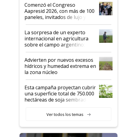
Argentina se sigan discutiendo
Comenzó el Congreso
las mismas cosas de hace 50
Aapresid 2026, con más de 100
años"
paneles, invitados de lujo y
todas las tendencias
La sorpresa de un experto
internacional en agricultura
sobre el campo argentino:
"Estoy muy impresionado"
Advierten por nuevos excesos
hídricos y humedad extrema en
la zona núcleo
Esta campaña proyectan cubrir
una superficie total de 750.000
hectáreas de soja sembradas
con una nueva generación de
variedades que marcan un
Ver todos los temas
salto tecnológico en genética y
rendimiento