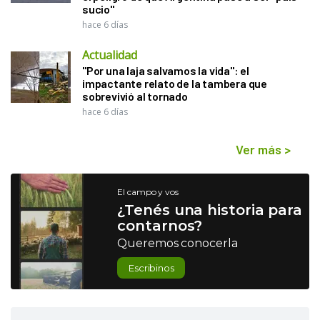
sucio"
hace 6 días
Actualidad
"Por una laja salvamos la vida": el
impactante relato de la tambera que
sobrevivió al tornado
hace 6 días
Ver más
>
El campo y vos
¿Tenés una historia para
contarnos?
Queremos conocerla
Escribinos