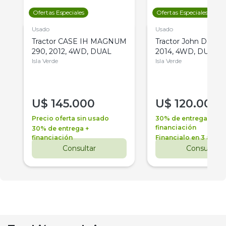
Ofertas Especiales
Ofertas Especiales
Usado
Usado
Tractor CASE IH MAGNUM
Tractor John Deere 
290, 2012, 4WD, DUAL
2014, 4WD, DUAL
Isla Verde
Isla Verde
U$
145.000
U$
120.000
Precio oferta sin usado
30% de entrega +
financiación
30% de entrega +
financiación
Financialo en 3 años
Consultar
Consultar