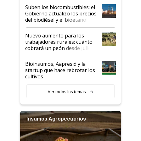
exportadoras en tensión tras
Suben los biocombustibles: el
la medida de fuerza de los
Gobierno actualizó los precios
prácticos
del biodiésel y el bioetanol
Nuevo aumento para los
trabajadores rurales: cuánto
cobrará un peón desde julio
Bioinsumos, Aapresid y la
startup que hace rebrotar los
cultivos
Ver todos los temas
Insumos Agropecuarios