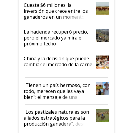
Cuesta $6 millones: la
inversión que crece entre los
ganaderos en un momento
histórico para la actividad
La hacienda recuperó precio,
pero el mercado ya mira el
próximo techo
China y la decisión que puede
cambiar el mercado de la carne
"Tienen un país hermoso, con
todo, merecen que les vaya
bien": el mensaje de una
ganadera uruguaya sobre las
oportunidades que se abren
"Los pastizales naturales son
para el agro en Argentina, con
aliados estratégicos para la
foco en la carne
producción ganadera", destaca
la iniciativa que ya reúne a 46