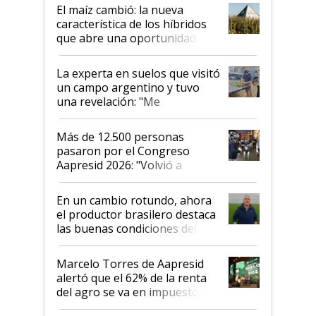
infinitas"
El maíz cambió: la nueva
característica de los híbridos
que abre una oportunidad en
el lote
La experta en suelos que visitó
un campo argentino y tuvo
una revelación: "Me
impresionó mucho"
Más de 12.500 personas
pasaron por el Congreso
Aapresid 2026: "Volvió a
demostrar que hablar del
suelo es hablar de todo el
En un cambio rotundo, ahora
sistema productivo"
el productor brasilero destaca
las buenas condiciones del
agro argentino para invertir:
"Los veo más motivados"
Marcelo Torres de Aapresid
alertó que el 62% de la renta
del agro se va en impuestos:
"No es bueno que en