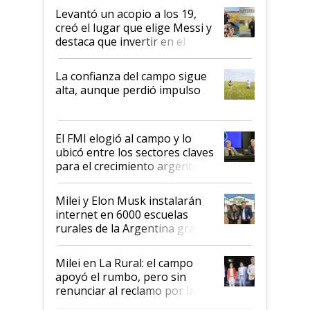
Levantó un acopio a los 19,
creó el lugar que elige Messi y
destaca que invertir en el
kirchnerismo era como "darle
plata a un hijo para droga":
La confianza del campo sigue
Juan Félix Rossetti, el libertario
alta, aunque perdió impulso
que de una dura crisis salió
más fuerte y apuesta al cambio
de Milei
El FMI elogió al campo y lo
ubicó entre los sectores claves
para el crecimiento argentino
Milei y Elon Musk instalarán
internet en 6000 escuelas
rurales de la Argentina gracias
a un acuerdo con Starlink
Milei en La Rural: el campo
apoyó el rumbo, pero sin
renunciar al reclamo por las
retenciones