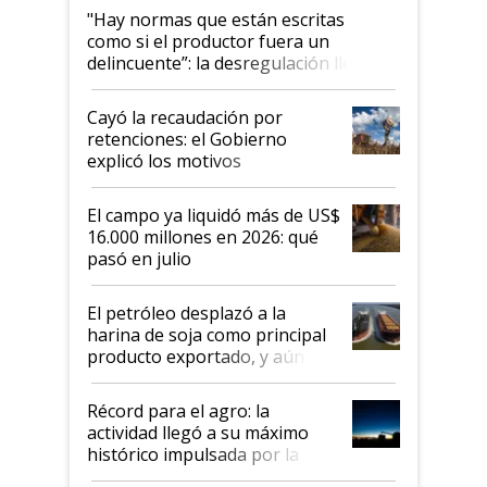
"Hay normas que están escritas
como si el productor fuera un
delincuente”: la desregulación llegó
al Congreso Aapresid y hasta se
habló del financiamiento al IPCVA
Cayó la recaudación por
retenciones: el Gobierno
explicó los motivos
El campo ya liquidó más de US$
16.000 millones en 2026: qué
pasó en julio
El petróleo desplazó a la
harina de soja como principal
producto exportado, y aún así
el agro aportó casi seis de cada
diez dólares y sostuvo el
Récord para el agro: la
liderazgo en un semestre
actividad llegó a su máximo
récord
histórico impulsada por la
cosecha y las exportaciones