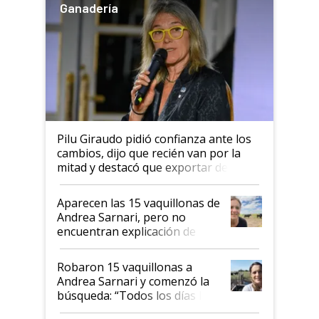
Ganadería
Pilu Giraudo pidió confianza ante los
cambios, dijo que recién van por la
mitad y destacó que exportar dejó de
ser "para unos pocos": "Tenemos un
mandato muy claro del gobierno
Aparecen las 15 vaquillonas de
nacional"
Andrea Sarnari, pero no
encuentran explicación de
cómo llegaron allí
Robaron 15 vaquillonas a
Andrea Sarnari y comenzó la
búsqueda: “Todos los días le
toca a algún productor”