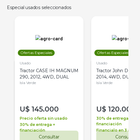
Especial usados seleccionados
Ofertas Especiales
Ofertas Especiales
Usado
Usado
Tractor CASE IH MAGNUM
Tractor John Deere 
290, 2012, 4WD, DUAL
2014, 4WD, DUAL
Isla Verde
Isla Verde
U$
145.000
U$
120.000
Precio oferta sin usado
30% de entrega +
financiación
30% de entrega +
financiación
Financialo en 3 años
Consultar
Consultar