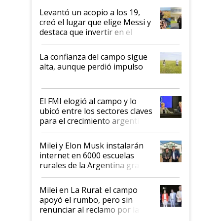
Levantó un acopio a los 19,
creó el lugar que elige Messi y
destaca que invertir en el
kirchnerismo era como "darle
plata a un hijo para droga":
La confianza del campo sigue
Juan Félix Rossetti, el libertario
alta, aunque perdió impulso
que de una dura crisis salió
más fuerte y apuesta al cambio
de Milei
El FMI elogió al campo y lo
ubicó entre los sectores claves
para el crecimiento argentino
Milei y Elon Musk instalarán
internet en 6000 escuelas
rurales de la Argentina gracias
a un acuerdo con Starlink
Milei en La Rural: el campo
apoyó el rumbo, pero sin
renunciar al reclamo por las
retenciones