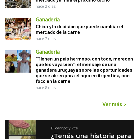
hace 2 días
Ganadería
China y la decisión que puede cambiar el
mercado de la carne
hace 7 días
Ganadería
"Tienen un país hermoso, con todo, merecen
que les vaya bien": el mensaje de una
ganadera uruguaya sobre las oportunidades
que se abren para el agro en Argentina, con
foco en la carne
hace 8 días
Ver más
>
El campo y vos
¿Tenés una historia para