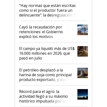
"Hay normas que están escritas
como si el productor fuera un
delincuente”: la desregulación llegó
al Congreso Aapresid y hasta se
habló del financiamiento al IPCVA
Cayó la recaudación por
retenciones: el Gobierno
explicó los motivos
El campo ya liquidó más de US$
16.000 millones en 2026: qué
pasó en julio
El petróleo desplazó a la
harina de soja como principal
producto exportado, y aún así
el agro aportó casi seis de cada
diez dólares y sostuvo el
Récord para el agro: la
liderazgo en un semestre
actividad llegó a su máximo
récord
histórico impulsada por la
cosecha y las exportaciones