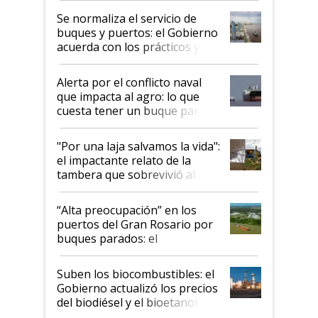
Se normaliza el servicio de
buques y puertos: el Gobierno
acuerda con los prácticos y
suspende el decreto de
desregulación
Alerta por el conflicto naval
que impacta al agro: lo que
cuesta tener un buque parado
y el peligro de que Argentina
pase a ser "país sucio"
"Por una laja salvamos la vida":
el impactante relato de la
tambera que sobrevivió al
tornado
“Alta preocupación” en los
puertos del Gran Rosario por
buques parados: el
funcionamiento de las
exportadoras en tensión tras
Suben los biocombustibles: el
la medida de fuerza de los
Gobierno actualizó los precios
prácticos
del biodiésel y el bioetanol