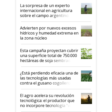
La sorpresa de un experto
internacional en agricultura
sobre el campo argentino:
"Estoy muy impresionado"
Advierten por nuevos excesos
hídricos y humedad extrema en
la zona núcleo
Esta campaña proyectan cubrir
una superficie total de 750.000
hectáreas de soja sembradas
con una nueva generación de
variedades que marcan un
¿Está perdiendo eficacia una de
salto tecnológico en genética y
las tecnologías más usadas
rendimiento
contra el gusano cogollero? El
desafío de una tecnología clave
El agro acelera su revolución
tecnológica: el productor que
no incorpore tecnología "va a
perder el tren"