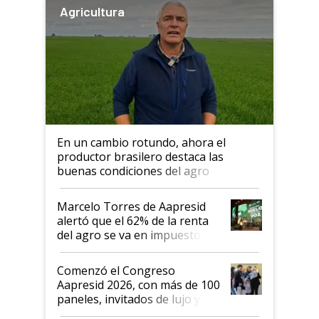
Agricultura
En un cambio rotundo, ahora el
productor brasilero destaca las
buenas condiciones del agro
argentino para invertir: "Los veo
más motivados"
Marcelo Torres de Aapresid
alertó que el 62% de la renta
del agro se va en impuestos:
"No es bueno que en
Argentina se sigan discutiendo
Comenzó el Congreso
las mismas cosas de hace 50
Aapresid 2026, con más de 100
años"
paneles, invitados de lujo y
todas las tendencias