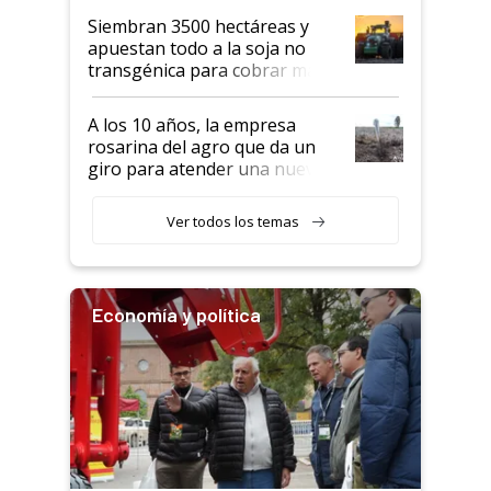
Siembran 3500 hectáreas y
apuestan todo a la soja no
transgénica para cobrar más
por tonelada: compraron un
semillero
A los 10 años, la empresa
rosarina del agro que da un
giro para atender una nueva
etapa en el agro
Ver todos los temas
Economía y política