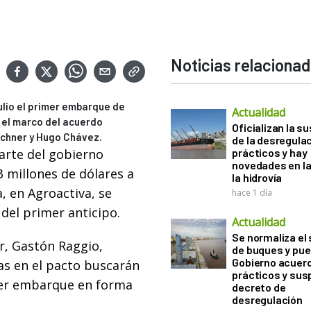
Noticias relaciona
ulio el primer embarque de
Actualidad
 el marco del acuerdo
Oficializan la s
rchner y Hugo Chávez.
de la desregula
arte del gobierno
prácticos y hay
novedades en la
 millones de dólares a
la hidrovía
, en Agroactiva, se
hace 1 día
 del primer anticipo.
Actualidad
Se normaliza el 
r, Gastón Raggio,
de buques y pue
Gobierno acuerd
as en el pacto buscarán
prácticos y sus
imer embarque en forma
decreto de
desregulación