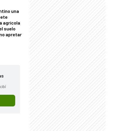
ntino una
mete
a agrícola
el suelo
mo apretar
as
cibí