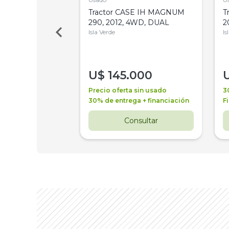
a Metalfor 7040,
Tractor CASE IH MAGNUM
T
Bot 32 Mts
290, 2012, 4WD, DUAL
2
Isla Verde
Is
000
U$
145.000
a + financiación
Precio oferta sin usado
3
 4 años
30% de entrega + financiación
F
nsultar
Consultar