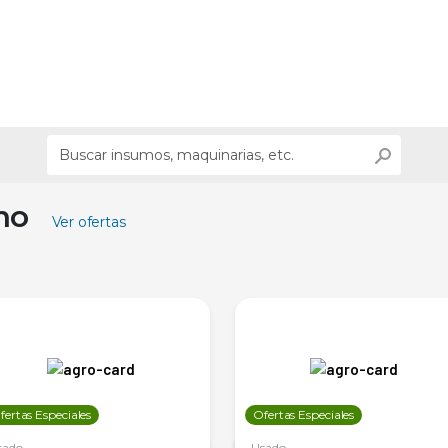
ino
Ver ofertas
fertas Especiales
Ofertas Especiales
sado
Usado