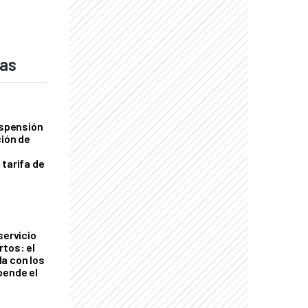
das
uspensión
ción de
 tarifa de
servicio
rtos: el
a con los
pende el