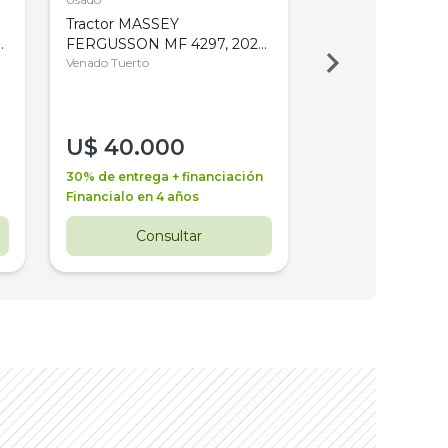
Tractor MASSEY
Tractor AGCO ALL
,
FERGUSSON MF 4297, 2020,
2003, 4WD, PA
4WD, PATON
Venado Tuerto
Venado Tuerto
U$
40.000
U$
30.000
30% de entrega + financiación
30% de entrega + 
Financialo en 4 años
Financialo en 3 a
Consultar
Consul