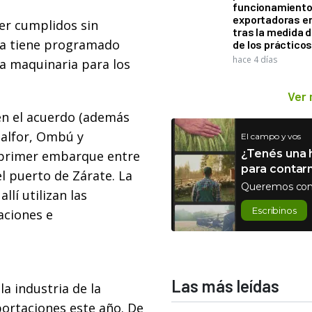
funcionamiento 
exportadoras e
er cumplidos sin
tras la medida 
ma tiene programado
de los práctico
hace 4 días
la maquinaria para los
Ver
 en el acuerdo (además
talfor, Ombú y
El campo y vos
¿Tenés una h
n primer embarque entre
para contar
el puerto de Zárate. La
Queremos con
llí utilizan las
Escribinos
aciones e
Las más leídas
la industria de la
portaciones este año. De