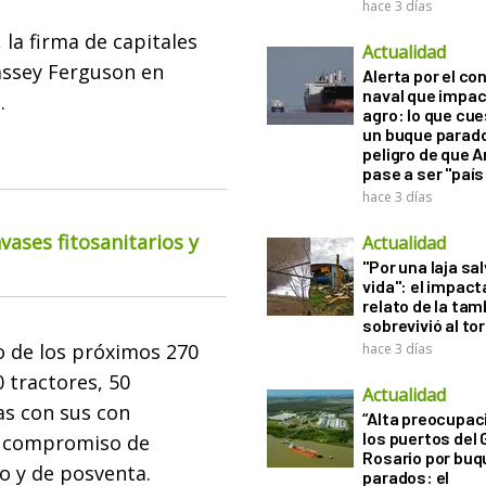
hace 3 días
 la firma de capitales
Actualidad
Massey Ferguson en
Alerta por el con
naval que impac
.
agro: lo que cu
un buque parado
peligro de que 
pase a ser "país
hace 3 días
ases fitosanitarios y
Actualidad
"Por una laja sa
vida": el impac
relato de la ta
sobrevivió al to
o de los próximos 270
hace 3 días
 tractores, 50
Actualidad
as con sus con
“Alta preocupac
los puertos del 
el compromiso de
Rosario por bu
co y de posventa.
parados: el