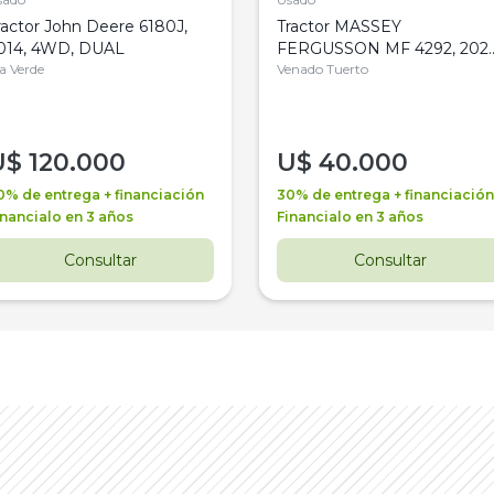
ractor John Deere 6180J,
Tractor MASSEY
014, 4WD, DUAL
FERGUSSON MF 4292, 2020
la Verde
4WD, PATON
Venado Tuerto
U$
120.000
U$
40.000
0% de entrega + financiación
30% de entrega + financiación
inancialo en 3 años
Financialo en 3 años
Consultar
Consultar