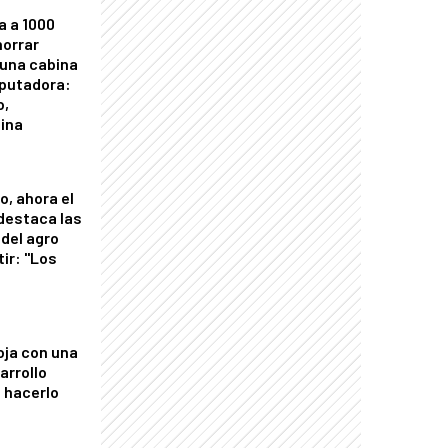
a a 1000
horrar
 una cabina
putadora:
o,
tina
o, ahora el
 destaca las
del agro
tir: "Los
"
oja con una
arrollo
 hacerlo