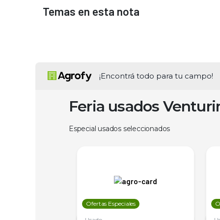
Temas en esta nota
¡Encontrá todo para tu campo!
Feria usados Ventur
Especial usados seleccionados
les
Ofertas Especiales
O
Usado
U