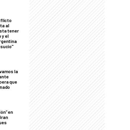
flicto
ta al
esta tener
 y el
Argentina
 sucio"
lvamos la
tante
mbera que
rnado
ión” en
Gran
ques