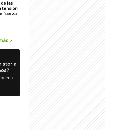
de las
n tensión
de fuerza
s
 más
>
istoria
nos?
ocerla