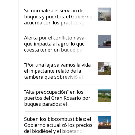
la hidrovía
Se normaliza el servicio de
buques y puertos: el Gobierno
acuerda con los prácticos y
suspende el decreto de
desregulación
Alerta por el conflicto naval
que impacta al agro: lo que
cuesta tener un buque parado
y el peligro de que Argentina
pase a ser "país sucio"
"Por una laja salvamos la vida":
el impactante relato de la
tambera que sobrevivió al
tornado
“Alta preocupación” en los
puertos del Gran Rosario por
buques parados: el
funcionamiento de las
exportadoras en tensión tras
Suben los biocombustibles: el
la medida de fuerza de los
Gobierno actualizó los precios
prácticos
del biodiésel y el bioetanol