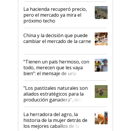
histórico para la actividad
La hacienda recuperó precio,
pero el mercado ya mira el
próximo techo
China y la decisión que puede
cambiar el mercado de la carne
"Tienen un país hermoso, con
todo, merecen que les vaya
bien": el mensaje de una
ganadera uruguaya sobre las
oportunidades que se abren
"Los pastizales naturales son
para el agro en Argentina, con
aliados estratégicos para la
foco en la carne
producción ganadera", destaca
la iniciativa que ya reúne a 46
establecimientos en Argentina
La herradora del agro, la
historia de la mujer detrás de
los mejores caballos de la