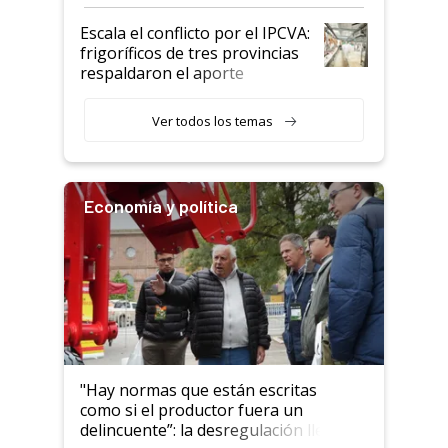
Argentina y los mitos que
todavía hacen sufrir a estos
Escala el conflicto por el IPCVA:
animales: "Mientras me
frigoríficos de tres provincias
descalificaban, yo seguí
respaldaron el aporte
haciendo currículum"
obligatorio
Ver todos los temas
Economía y política
"Hay normas que están escritas
como si el productor fuera un
delincuente”: la desregulación llegó