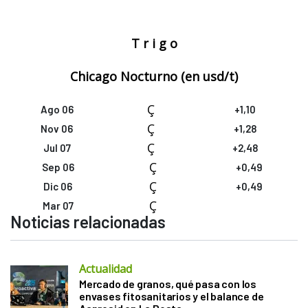
T r i g o
Chicago Nocturno (en
usd/t)
Ç
Ago 06
+1,10
Ç
Nov 06
+1,28
Ç
Jul 07
+2,48
Ç
Sep 06
+0,49
Ç
Dic 06
+0,49
Ç
Mar 07
Noticias relacionadas
Actualidad
Mercado de granos, qué pasa con los
envases fitosanitarios y el balance de