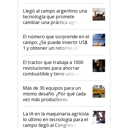
llevó Jacto al Congreso
Aapresid 2026
Llegó al campo argentino una
tecnología que promete
cambiar una práctica agrícola
clave: ¿Y si analizar el suelo
fuera tan simple como apretar
El número que sorprende en el
un botón?
campo: ¿Se puede invertir US$
1 y obtener un retorno de
hasta US$ 10 en agricultura?
El tractor que trabaja a 1000
revoluciones para ahorrar
combustible y tiene una cabina
que parece una computadora:
lo último en el mundo,
Más de 30 equipos para un
disponible en Argentina
mismo desafío: ¿Por qué cada
vez más productores
incorporan fertilizante bajo
tierra?
La IA en la maquinaria agrícola:
lo último en tecnología para el
campo llegó al Congreso