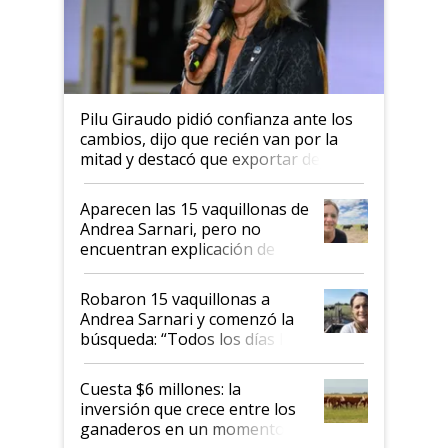
Pilu Giraudo pidió confianza ante los
cambios, dijo que recién van por la
mitad y destacó que exportar dejó de
ser "para unos pocos": "Tenemos un
mandato muy claro del gobierno
Aparecen las 15 vaquillonas de
nacional"
Andrea Sarnari, pero no
encuentran explicación de
cómo llegaron allí
Robaron 15 vaquillonas a
Andrea Sarnari y comenzó la
búsqueda: “Todos los días le
toca a algún productor”
Cuesta $6 millones: la
inversión que crece entre los
ganaderos en un momento