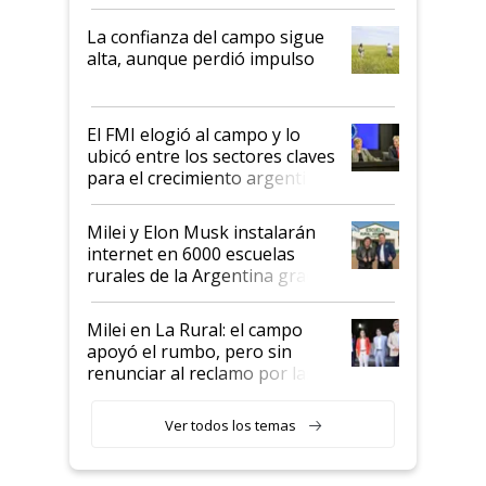
kirchnerismo era como "darle
plata a un hijo para droga":
La confianza del campo sigue
Juan Félix Rossetti, el libertario
alta, aunque perdió impulso
que de una dura crisis salió
más fuerte y apuesta al cambio
de Milei
El FMI elogió al campo y lo
ubicó entre los sectores claves
para el crecimiento argentino
Milei y Elon Musk instalarán
internet en 6000 escuelas
rurales de la Argentina gracias
a un acuerdo con Starlink
Milei en La Rural: el campo
apoyó el rumbo, pero sin
renunciar al reclamo por las
retenciones
Ver todos los temas