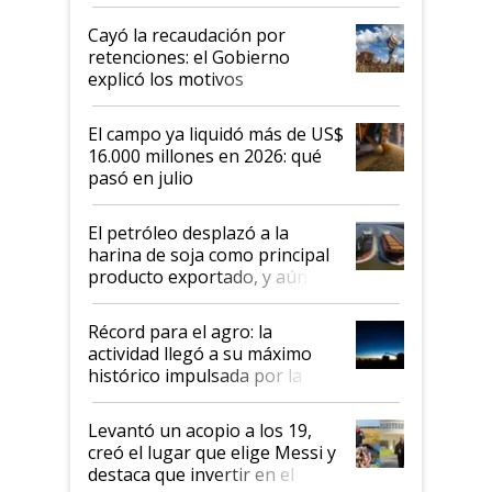
al Congreso Aapresid y hasta se
habló del financiamiento al IPCVA
Cayó la recaudación por
retenciones: el Gobierno
explicó los motivos
El campo ya liquidó más de US$
16.000 millones en 2026: qué
pasó en julio
El petróleo desplazó a la
harina de soja como principal
producto exportado, y aún así
el agro aportó casi seis de cada
diez dólares y sostuvo el
Récord para el agro: la
liderazgo en un semestre
actividad llegó a su máximo
récord
histórico impulsada por la
cosecha y las exportaciones
Levantó un acopio a los 19,
creó el lugar que elige Messi y
destaca que invertir en el