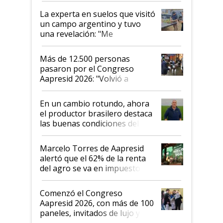
La experta en suelos que visitó
un campo argentino y tuvo
una revelación: "Me
impresionó mucho"
Más de 12.500 personas
pasaron por el Congreso
Aapresid 2026: "Volvió a
demostrar que hablar del
suelo es hablar de todo el
En un cambio rotundo, ahora
sistema productivo"
el productor brasilero destaca
las buenas condiciones del
agro argentino para invertir:
"Los veo más motivados"
Marcelo Torres de Aapresid
alertó que el 62% de la renta
del agro se va en impuestos:
"No es bueno que en
Argentina se sigan discutiendo
Comenzó el Congreso
las mismas cosas de hace 50
Aapresid 2026, con más de 100
años"
paneles, invitados de lujo y
todas las tendencias