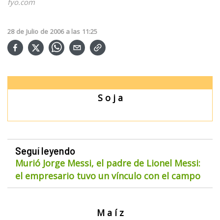
fyo.com
28
de
Julio
de
2006
a las
11:25
S o j a
Seguí leyendo
Murió Jorge Messi, el padre de Lionel Messi:
el empresario tuvo un vínculo con el campo
M a í z