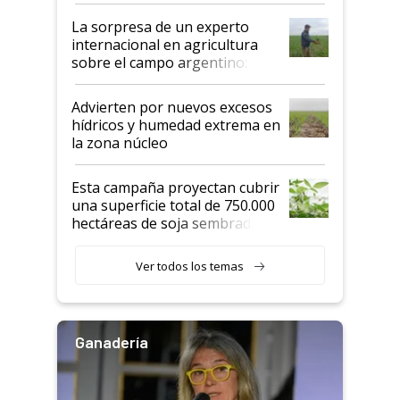
La sorpresa de un experto
internacional en agricultura
sobre el campo argentino:
"Estoy muy impresionado"
Advierten por nuevos excesos
hídricos y humedad extrema en
la zona núcleo
Esta campaña proyectan cubrir
una superficie total de 750.000
hectáreas de soja sembradas
con una nueva generación de
variedades que marcan un
Ver todos los temas
salto tecnológico en genética y
rendimiento
Ganadería