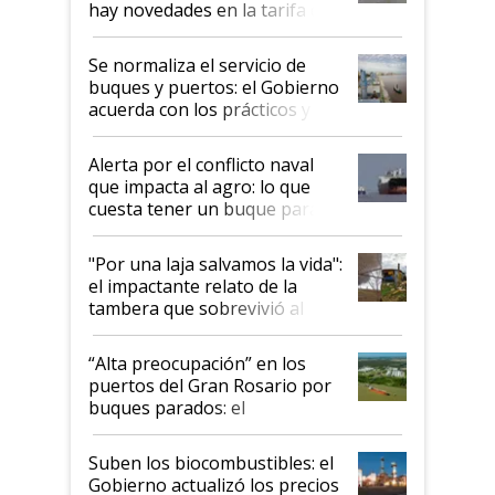
hay novedades en la tarifa de
la hidrovía
Se normaliza el servicio de
buques y puertos: el Gobierno
acuerda con los prácticos y
suspende el decreto de
desregulación
Alerta por el conflicto naval
que impacta al agro: lo que
cuesta tener un buque parado
y el peligro de que Argentina
pase a ser "país sucio"
"Por una laja salvamos la vida":
el impactante relato de la
tambera que sobrevivió al
tornado
“Alta preocupación” en los
puertos del Gran Rosario por
buques parados: el
funcionamiento de las
exportadoras en tensión tras
Suben los biocombustibles: el
la medida de fuerza de los
Gobierno actualizó los precios