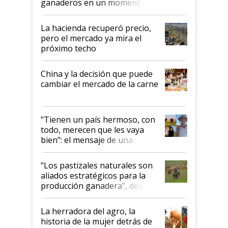
ganaderos en un momento
histórico para la actividad
La hacienda recuperó precio,
pero el mercado ya mira el
próximo techo
China y la decisión que puede
cambiar el mercado de la carne
"Tienen un país hermoso, con
todo, merecen que les vaya
bien": el mensaje de una
ganadera uruguaya sobre las
oportunidades que se abren
"Los pastizales naturales son
para el agro en Argentina, con
aliados estratégicos para la
foco en la carne
producción ganadera", destaca
la iniciativa que ya reúne a 46
establecimientos en Argentina
La herradora del agro, la
historia de la mujer detrás de