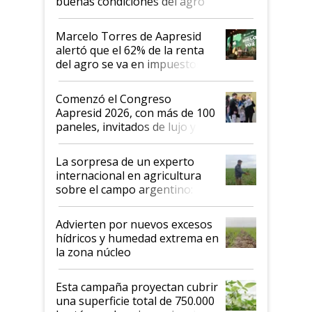
buenas condiciones del agro
argentino para invertir: "Los veo
más motivados"
Marcelo Torres de Aapresid
alertó que el 62% de la renta
del agro se va en impuestos:
"No es bueno que en
Argentina se sigan discutiendo
Comenzó el Congreso
las mismas cosas de hace 50
Aapresid 2026, con más de 100
años"
paneles, invitados de lujo y
todas las tendencias
La sorpresa de un experto
internacional en agricultura
sobre el campo argentino:
"Estoy muy impresionado"
Advierten por nuevos excesos
hídricos y humedad extrema en
la zona núcleo
Esta campaña proyectan cubrir
una superficie total de 750.000