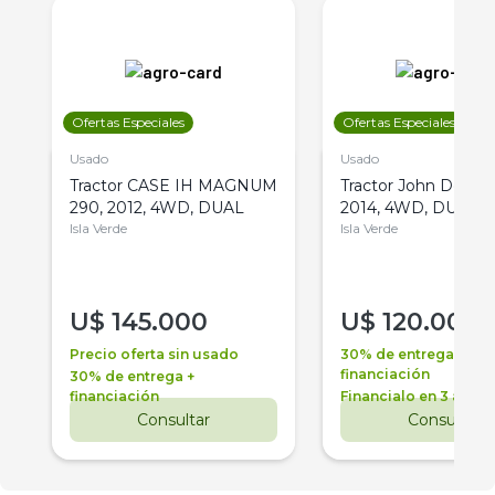
Ofertas Especiales
Ofertas Especiales
Usado
Usado
Tractor CASE IH MAGNUM
Tractor John Deere 
290, 2012, 4WD, DUAL
2014, 4WD, DUAL
Isla Verde
Isla Verde
U$
145.000
U$
120.000
Precio oferta sin usado
30% de entrega +
financiación
30% de entrega +
financiación
Financialo en 3 años
Consultar
Consultar