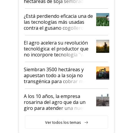
hectáreas de soja sembradas
con una nueva generación de
variedades que marcan un
¿Está perdiendo eficacia una de
salto tecnológico en genética y
las tecnologías más usadas
rendimiento
contra el gusano cogollero? El
desafío de una tecnología clave
El agro acelera su revolución
tecnológica: el productor que
no incorpore tecnología "va a
perder el tren"
Siembran 3500 hectáreas y
apuestan todo a la soja no
transgénica para cobrar más
por tonelada: compraron un
semillero
A los 10 años, la empresa
rosarina del agro que da un
giro para atender una nueva
etapa en el agro
Ver todos los temas