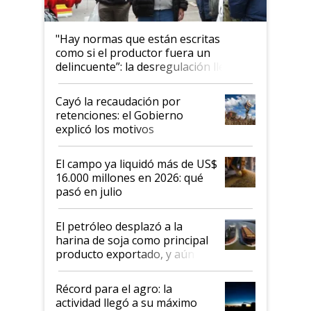
"Hay normas que están escritas
como si el productor fuera un
delincuente”: la desregulación llegó
al Congreso Aapresid y hasta se
habló del financiamiento al IPCVA
Cayó la recaudación por
retenciones: el Gobierno
explicó los motivos
El campo ya liquidó más de US$
16.000 millones en 2026: qué
pasó en julio
El petróleo desplazó a la
harina de soja como principal
producto exportado, y aún así
el agro aportó casi seis de cada
diez dólares y sostuvo el
Récord para el agro: la
liderazgo en un semestre
actividad llegó a su máximo
récord