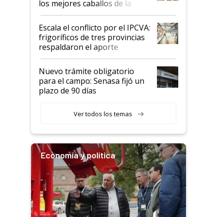
los mejores caballos de la
Argentina y los mitos que
todavía hacen sufrir a estos
Escala el conflicto por el IPCVA:
animales: "Mientras me
frigoríficos de tres provincias
descalificaban, yo seguí
respaldaron el aporte
haciendo currículum"
obligatorio
Nuevo trámite obligatorio
para el campo: Senasa fijó un
plazo de 90 días
Ver todos los temas
Economía y política