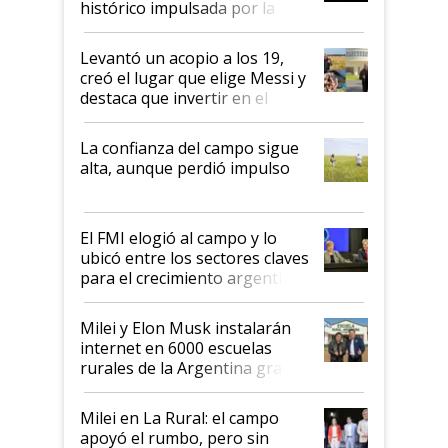
histórico impulsada por la
cosecha y las exportaciones
Levantó un acopio a los 19,
creó el lugar que elige Messi y
destaca que invertir en el
kirchnerismo era como "darle
plata a un hijo para droga":
La confianza del campo sigue
Juan Félix Rossetti, el libertario
alta, aunque perdió impulso
que de una dura crisis salió
más fuerte y apuesta al cambio
de Milei
El FMI elogió al campo y lo
ubicó entre los sectores claves
para el crecimiento argentino
Milei y Elon Musk instalarán
internet en 6000 escuelas
rurales de la Argentina gracias
a un acuerdo con Starlink
Milei en La Rural: el campo
apoyó el rumbo, pero sin