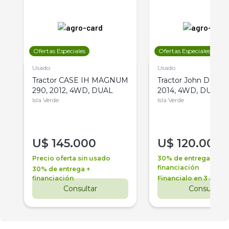
Ofertas Especiales
Ofertas Especiales
Usado
Usado
Tractor CASE IH MAGNUM
Tractor John Deere 
290, 2012, 4WD, DUAL
2014, 4WD, DUAL
Isla Verde
Isla Verde
U$
145.000
U$
120.000
Precio oferta sin usado
30% de entrega +
financiación
30% de entrega +
financiación
Financialo en 3 años
Consultar
Consultar