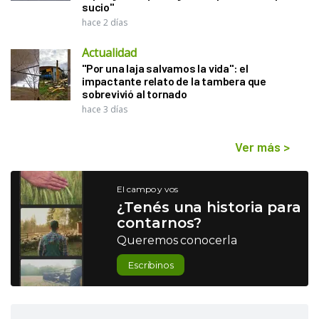
sucio"
hace 2 días
Actualidad
"Por una laja salvamos la vida": el
impactante relato de la tambera que
sobrevivió al tornado
hace 3 días
Ver más
>
El campo y vos
¿Tenés una historia para
contarnos?
Queremos conocerla
Escribinos