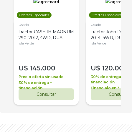
Ofertas Especiales
Ofertas Especiales
Usado
Usado
Tractor CASE IH MAGNUM
Tractor John Deere 
290, 2012, 4WD, DUAL
2014, 4WD, DUAL
Isla Verde
Isla Verde
U$
145.000
U$
120.000
Precio oferta sin usado
30% de entrega +
financiación
30% de entrega +
financiación
Financialo en 3 años
Consultar
Consultar