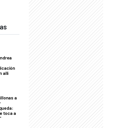
das
Andrea
licación
 allí
illonas a
y
queda:
le toca a
”