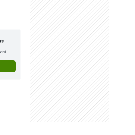
"
as
cibí