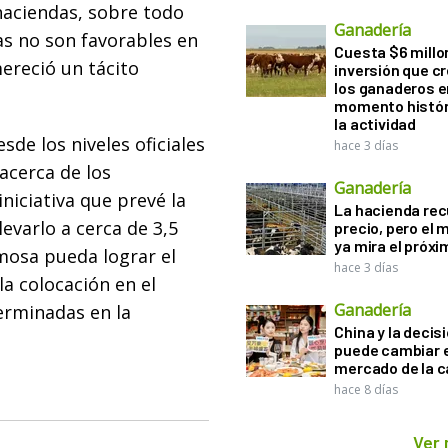
haciendas, sobre todo
Ganadería
as no son favorables en
Cuesta $6 millo
ereció un tácito
inversión que c
los ganaderos e
momento histór
la actividad
de los niveles oficiales
hace 3 días
cerca de los
Ganadería
niciativa que prevé la
La hacienda re
levarlo a cerca de 3,5
precio, pero el
ya mira el próx
mosa pueda lograr el
hace 3 días
la colocación en el
Ganadería
erminadas en la
China y la decis
puede cambiar e
mercado de la c
hace 8 días
Ver