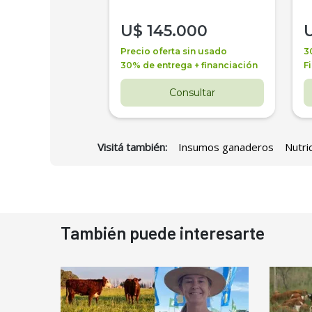
000
U$
145.000
a + financiación
Precio oferta sin usado
3
 4 años
30% de entrega + financiación
F
nsultar
Consultar
Visitá también:
Insumos ganaderos
Nutri
También puede interesarte