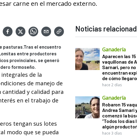
resar carne en el mercado externo.
Noticias relaciona
de pasturas.Tras el encuentro
Ganadería
 Lomitas entre productores
Aparecen las 15
icos provinciales, se generó
vaquillonas de 
adero formoseño.
Sarnari, pero no
encuentran exp
 integrales de la
de cómo llegaron
ondiciones de manejo de
hace 2 días
 cantidad y calidad para
Ganadería
nterés en el trabajo de
Robaron 15 vaqu
Andrea Sarnari 
comenzó la bús
“Todos los días 
deros tengan sus lotes
algún productor
 tal modo que se pueda
hace 3 días