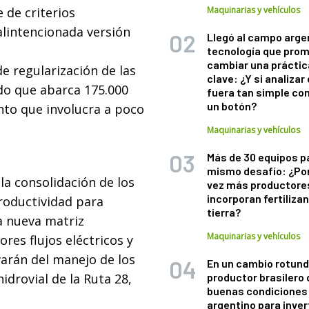
 de criterios
Maquinarias y vehículos
lintencionada versión
Llegó al campo arge
tecnología que pro
cambiar una práctic
de regularización de las
clave: ¿Y si analizar 
ñado que abarca 175.000
fuera tan simple co
un botón?
nto que involucra a poco
Maquinarias y vehículos
Más de 30 equipos p
mismo desafío: ¿Po
la consolidación de los
vez más productore
incorporan fertiliza
productividad para
tierra?
la nueva matriz
Maquinarias y vehículos
res flujos eléctricos y
varán del manejo de los
En un cambio rotund
idrovial de la Ruta 28,
productor brasilero
buenas condiciones 
argentino para inver