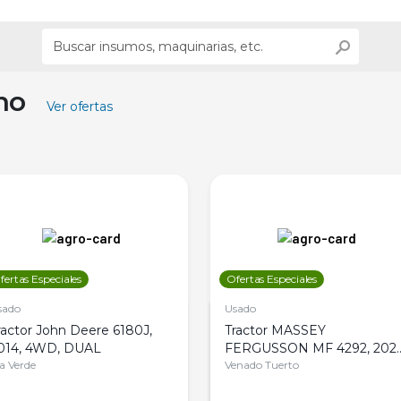
ino
Ver ofertas
fertas Especiales
Ofertas Especiales
sado
Usado
ractor John Deere 6180J,
Tractor MASSEY
014, 4WD, DUAL
FERGUSSON MF 4292, 2020
la Verde
4WD, PATON
Venado Tuerto