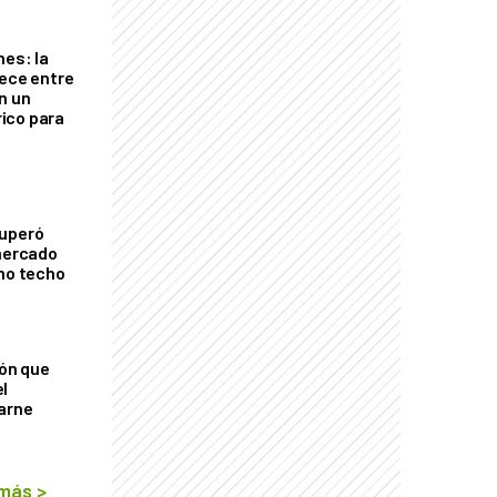
nes: la
rece entre
n un
ico para
cuperó
 mercado
imo techo
ión que
l
arne
 más
>