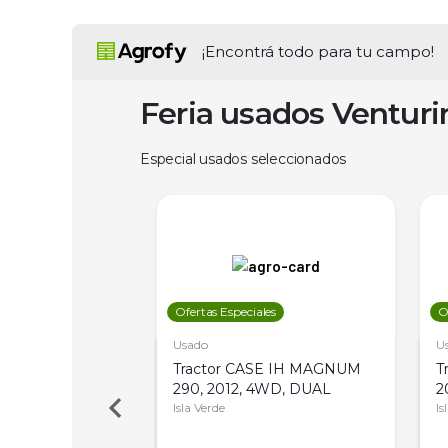
¡Encontrá todo para tu campo!
Feria usados Ventur
Especial usados seleccionados
les
Ofertas Especiales
O
Usado
U
a Metalfor 7040,
Tractor CASE IH MAGNUM
T
Bot 32 Mts
290, 2012, 4WD, DUAL
2
Isla Verde
Is