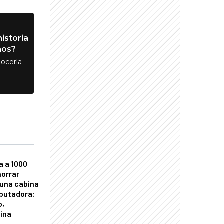
istoria
nos?
ocerla
a a 1000
horrar
 una cabina
putadora:
o,
tina