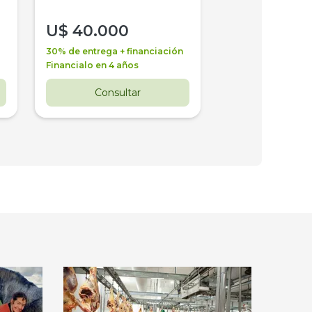
U$
40.000
U$
30.000
30% de entrega + financiación
30% de entrega + 
Financialo en 4 años
Financialo en 3 a
Consultar
Consul