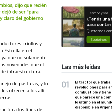
mbios, dijo que recién
 dejó de ser "para
El campo y vos
 claro del gobierno
¿Tenés una h
para contar
Queremos con
Escribinos
ductores criollos y
a Estrella en el
r ya que no solamente
las novedades que el
Las más leídas
de infraestructura.
El tractor que trabaj
anejo de pasturas, y lo
revoluciones para a
les ofrecen a los allí
combustible y tiene
erras.
que parece una com
lo último en el mund
disponible en Argen
ción a los fines de