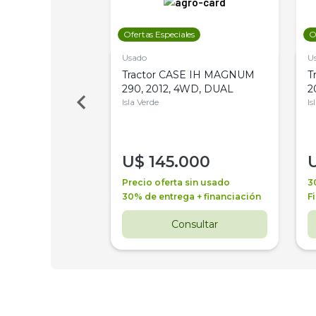
les
Ofertas Especiales
O
Usado
U
a Metalfor 7040,
Tractor CASE IH MAGNUM
T
Bot 32 Mts
290, 2012, 4WD, DUAL
2
Isla Verde
Is
000
U$
145.000
a + financiación
Precio oferta sin usado
3
 4 años
30% de entrega + financiación
F
nsultar
Consultar