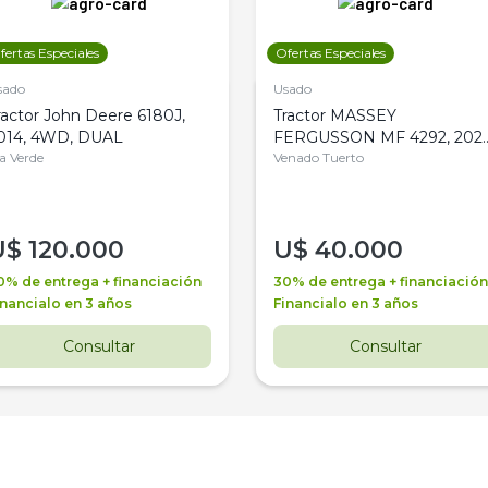
fertas Especiales
Ofertas Especiales
sado
Usado
ractor John Deere 6180J,
Tractor MASSEY
014, 4WD, DUAL
FERGUSSON MF 4292, 2020
la Verde
4WD, PATON
Venado Tuerto
U$
120.000
U$
40.000
0% de entrega + financiación
30% de entrega + financiación
inancialo en 3 años
Financialo en 3 años
Consultar
Consultar