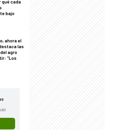
r qué cada
s
nte bajo
o, ahora el
 destaca las
del agro
tir: "Los
"
as
cibí