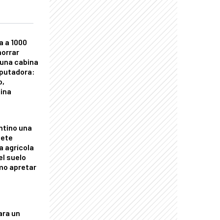
a a 1000
horrar
 una cabina
putadora:
o,
tina
ntino una
mete
a agrícola
el suelo
mo apretar
ara un