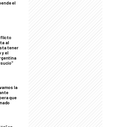
pende el
flicto
ta al
esta tener
 y el
Argentina
 sucio"
lvamos la
tante
mbera que
rnado
ión” en