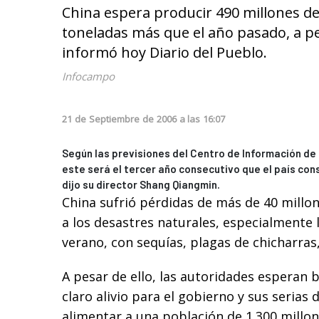
China espera producir 490 millones de
toneladas más que el año pasado, a pes
informó hoy Diario del Pueblo.
Infocampo
21
de
Septiembre
de
2006
a las
16:07
Según las previsiones del Centro de Información de 
este será el tercer año consecutivo que el país co
dijo su director Shang Qiangmin.
China sufrió pérdidas de más de 40 millo
a los desastres naturales, especialmente 
verano, con sequías, plagas de chicharras,
A pesar de ello, las autoridades esperan 
claro alivio para el gobierno y sus serias 
alimentar a una población de 1.300 millo