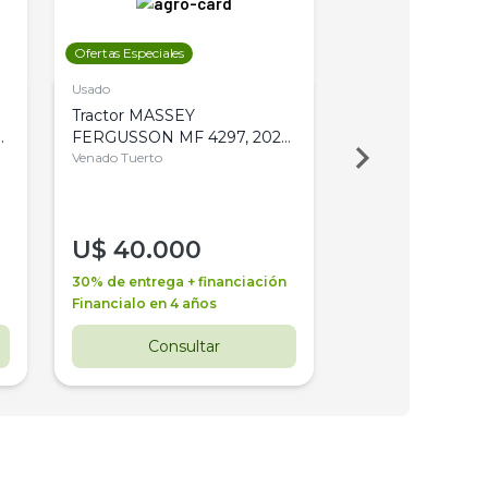
Ofertas Especiales
Ofertas Especiales
Usado
Usado
Tractor MASSEY
Tractor AGCO ALL
,
FERGUSSON MF 4297, 2020,
2003, 4WD, PA
4WD, PATON
Venado Tuerto
Venado Tuerto
U$
40.000
U$
30.000
30% de entrega + financiación
30% de entrega + 
Financialo en 4 años
Financialo en 3 a
Consultar
Consul