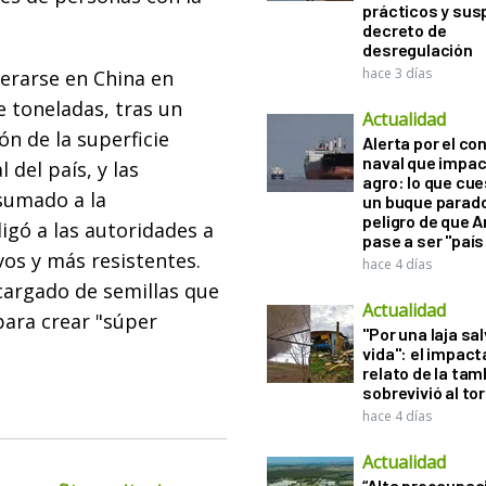
prácticos y sus
decreto de
desregulación
hace 3 días
erarse en China en
e toneladas, tras un
Actualidad
n de la superficie
Alerta por el con
naval que impac
 del país, y las
agro: lo que cu
sumado a la
un buque parado
peligro de que 
igó a las autoridades a
pase a ser "país
vos y más resistentes.
hace 4 días
 cargado de semillas que
Actualidad
para crear "súper
"Por una laja sa
vida": el impac
relato de la ta
sobrevivió al to
hace 4 días
Actualidad
“Alta preocupac