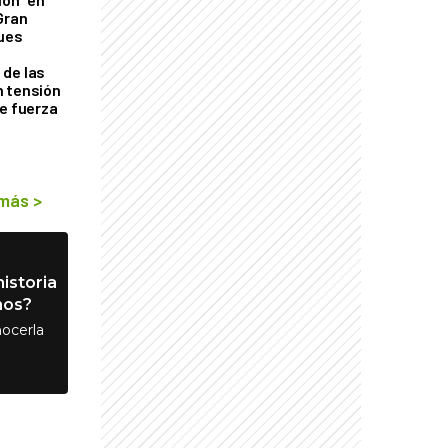
Gran
ques
de las
n tensión
de fuerza
s
 más
>
istoria
nos?
ocerla