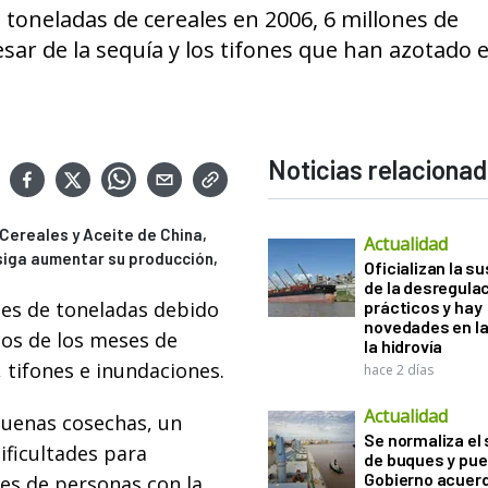
 toneladas de cereales en 2006, 6 millones de
ar de la sequía y los tifones que han azotado el
Noticias relaciona
Cereales y Aceite de China,
Actualidad
nsiga aumentar su producción,
Oficializan la s
de la desregula
nes de toneladas debido
prácticos y hay
novedades en la
los de los meses de
la hidrovía
 tifones e inundaciones.
hace 2 días
Actualidad
buenas cosechas, un
Se normaliza el 
dificultades para
de buques y pue
Gobierno acuerd
nes de personas con la