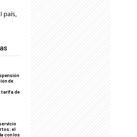
 país,
das
uspensión
ción de
 tarifa de
servicio
rtos: el
a con los