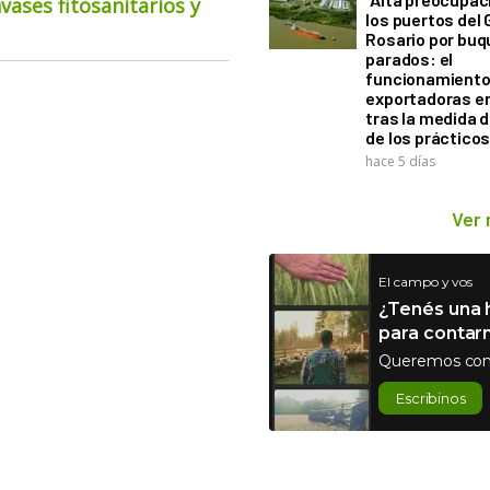
ases fitosanitarios y
los puertos del 
Rosario por bu
parados: el
funcionamiento 
exportadoras e
tras la medida 
de los práctico
hace 5 días
Ver
El campo y vos
¿Tenés una h
para contar
Queremos con
Escribinos