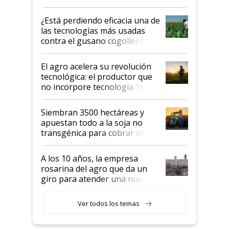
con una nueva generación de
variedades que marcan un
¿Está perdiendo eficacia una de
salto tecnológico en genética y
las tecnologías más usadas
rendimiento
contra el gusano cogollero? El
desafío de una tecnología clave
El agro acelera su revolución
tecnológica: el productor que
no incorpore tecnología "va a
perder el tren"
Siembran 3500 hectáreas y
apuestan todo a la soja no
transgénica para cobrar más
por tonelada: compraron un
semillero
A los 10 años, la empresa
rosarina del agro que da un
giro para atender una nueva
etapa en el agro
Ver todos los temas