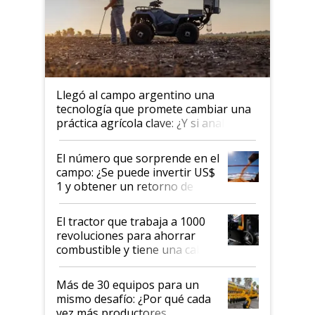
Llegó al campo argentino una
tecnología que promete cambiar una
práctica agrícola clave: ¿Y si analizar
el suelo fuera tan simple como
apretar un botón?
El número que sorprende en el
campo: ¿Se puede invertir US$
1 y obtener un retorno de
hasta US$ 10 en agricultura?
El tractor que trabaja a 1000
revoluciones para ahorrar
combustible y tiene una cabina
que parece una computadora:
lo último en el mundo,
Más de 30 equipos para un
disponible en Argentina
mismo desafío: ¿Por qué cada
vez más productores