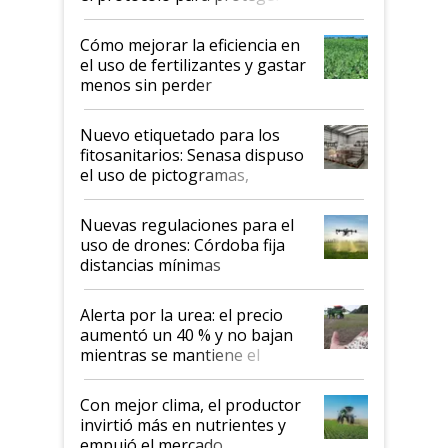
propiedad intelectual
Cómo mejorar la eficiencia en
el uso de fertilizantes y gastar
menos sin perder
productividad en la campaña
fina
Nuevo etiquetado para los
fitosanitarios: Senasa dispuso
el uso de pictogramas,
palabras de advertencia e
indicaciones
Nuevas regulaciones para el
uso de drones: Córdoba fija
distancias mínimas
Alerta por la urea: el precio
aumentó un 40 % y no bajan
mientras se mantiene el
conflicto en Medio Oriente
Con mejor clima, el productor
invirtió más en nutrientes y
empujó el mercado