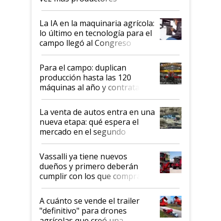
incorporan fertilizante bajo
tierra?
La IA en la maquinaria agrícola:
lo último en tecnología para el
campo llegó al Congreso
Aapresid 2026
Para el campo: duplican
producción hasta las 120
máquinas al año y contratan
especialistas de la industria
automotriz para lograrlo
La venta de autos entra en una
nueva etapa: qué espera el
mercado en el segundo
semestre
Vassalli ya tiene nuevos
dueños y primero deberán
cumplir con los que compraron
cosechadoras y todavía no las
recibieron: quién está detrás
A cuánto se vende el trailer
del rescate de la empresa
"definitivo" para drones
agrícolas que creó una