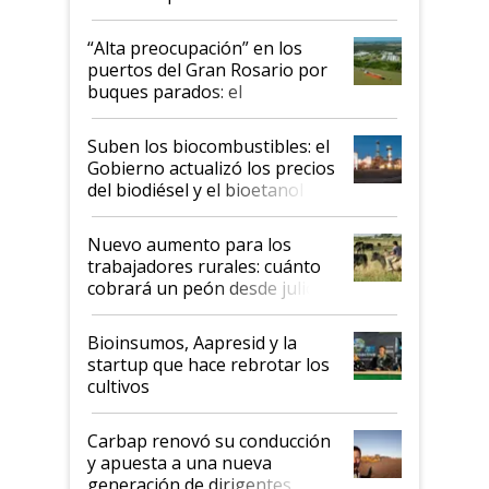
tornado
“Alta preocupación” en los
puertos del Gran Rosario por
buques parados: el
funcionamiento de las
exportadoras en tensión tras
Suben los biocombustibles: el
la medida de fuerza de los
Gobierno actualizó los precios
prácticos
del biodiésel y el bioetanol
Nuevo aumento para los
trabajadores rurales: cuánto
cobrará un peón desde julio
Bioinsumos, Aapresid y la
startup que hace rebrotar los
cultivos
Carbap renovó su conducción
y apuesta a una nueva
generación de dirigentes