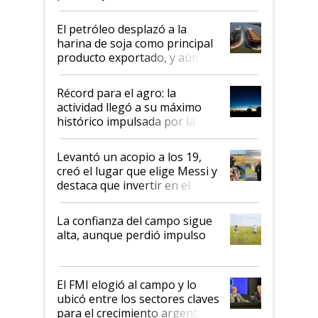
El petróleo desplazó a la
harina de soja como principal
producto exportado, y aún así
el agro aportó casi seis de cada
diez dólares y sostuvo el
Récord para el agro: la
liderazgo en un semestre
actividad llegó a su máximo
récord
histórico impulsada por la
cosecha y las exportaciones
Levantó un acopio a los 19,
creó el lugar que elige Messi y
destaca que invertir en el
kirchnerismo era como "darle
plata a un hijo para droga":
La confianza del campo sigue
Juan Félix Rossetti, el libertario
alta, aunque perdió impulso
que de una dura crisis salió
más fuerte y apuesta al cambio
de Milei
El FMI elogió al campo y lo
ubicó entre los sectores claves
para el crecimiento argentino