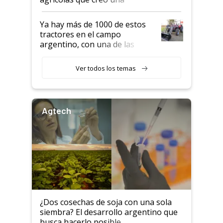
empresa argentina: "Veíamos a
contratistas invirtiendo miles
Ya hay más de 1000 de estos
de dólares en drones de última
tractores en el campo
generación que luego eran
argentino, con una de las
transportados de forma
estructuras de fabricación más
precaria"
integradas del mundo
Ver todos los temas
Agtech
¿Dos cosechas de soja con una sola
siembra? El desarrollo argentino que
busca hacerlo posible