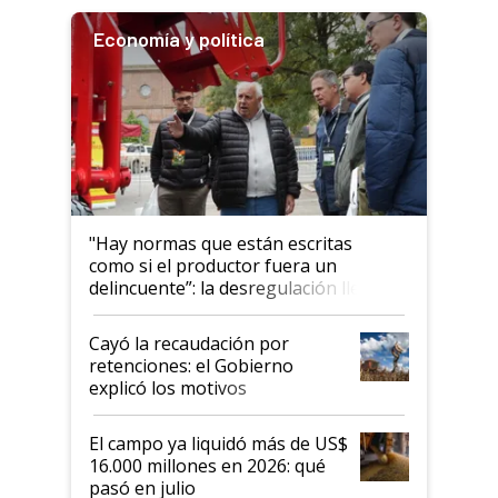
Economía y política
"Hay normas que están escritas
como si el productor fuera un
delincuente”: la desregulación llegó
al Congreso Aapresid y hasta se
habló del financiamiento al IPCVA
Cayó la recaudación por
retenciones: el Gobierno
explicó los motivos
El campo ya liquidó más de US$
16.000 millones en 2026: qué
pasó en julio