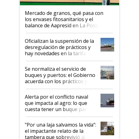
Mercado de granos, qué pasa con
los envases fitosanitarios y el
balance de Aapresid en La Posta
Oficializan la suspensión de la
desregulación de prácticos y
hay novedades en la tarifa de
la hidrovía
Se normaliza el servicio de
buques y puertos: el Gobierno
acuerda con los prácticos y
suspende el decreto de
desregulación
Alerta por el conflicto naval
que impacta al agro: lo que
cuesta tener un buque parado
y el peligro de que Argentina
pase a ser "país sucio"
"Por una laja salvamos la vida":
el impactante relato de la
tambera que sobrevivió al