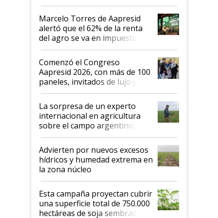
argentino para invertir: "Los veo
más motivados"
Marcelo Torres de Aapresid
alertó que el 62% de la renta
del agro se va en impuestos:
"No es bueno que en
Argentina se sigan discutiendo
Comenzó el Congreso
las mismas cosas de hace 50
Aapresid 2026, con más de 100
años"
paneles, invitados de lujo y
todas las tendencias
La sorpresa de un experto
internacional en agricultura
sobre el campo argentino:
"Estoy muy impresionado"
Advierten por nuevos excesos
hídricos y humedad extrema en
la zona núcleo
Esta campaña proyectan cubrir
una superficie total de 750.000
hectáreas de soja sembradas