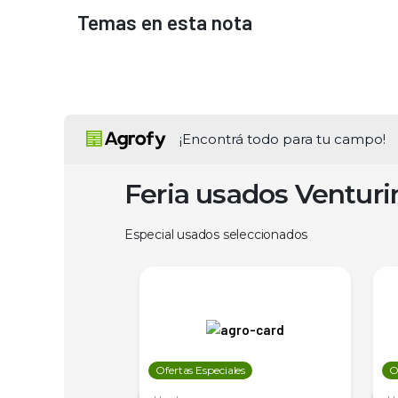
Temas en esta nota
¡Encontrá todo para tu campo!
Feria usados Ventur
Especial usados seleccionados
les
Ofertas Especiales
O