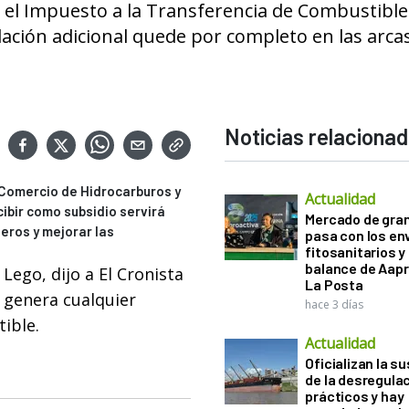
el Impuesto a la Transferencia de Combustibles
dación adicional quede por completo en las arcas
Noticias relaciona
 Comercio de Hidrocarburos y
Actualidad
ibir como subsidio servirá
Mercado de gra
neros y mejorar las
pasa con los e
fitosanitarios y 
balance de Aapr
Lego, dijo a El Cronista
La Posta
e genera cualquier
hace 3 días
ible.
Actualidad
Oficializan la s
de la desregula
prácticos y hay