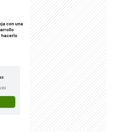
"
oja con una
arrollo
 hacerlo
as
cibí