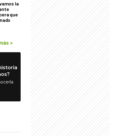
lvamos la
tante
mbera que
rnado
 más
>
istoria
nos?
ocerla