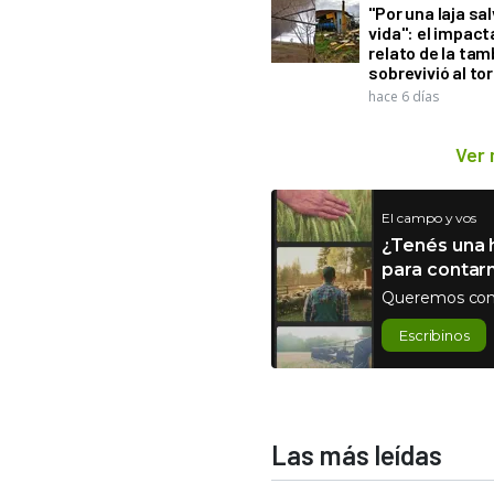
"Por una laja sa
vida": el impac
relato de la ta
sobrevivió al to
hace 6 días
Ver
El campo y vos
¿Tenés una h
para contar
Queremos con
Escribinos
Las más leídas