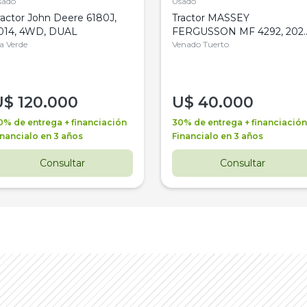
sado
Usado
ractor John Deere 6180J,
Tractor MASSEY
014, 4WD, DUAL
FERGUSSON MF 4292, 2020
la Verde
4WD, PATON
Venado Tuerto
U$
120.000
U$
40.000
0% de entrega + financiación
30% de entrega + financiación
inancialo en 3 años
Financialo en 3 años
Consultar
Consultar