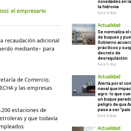
novedades en la
la hidrovía
essi: el empresario
hace 4 días
Actualidad
Se normaliza el 
de buques y pue
a recaudación adicional
Gobierno acuerd
prácticos y sus
cuerdo mediante– para
decreto de
desregulación
hace 5 días
Actualidad
retaría de Comercio,
Alerta por el con
CECHA y las empresas
naval que impac
agro: lo que cu
un buque parado
peligro de que 
4.200 estaciones de
pase a ser "país
hace 6 días
etroleras y que todavía
empleados.
Actualidad