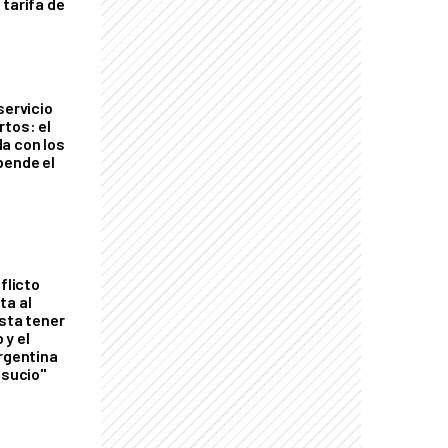
 tarifa de
servicio
rtos: el
a con los
pende el
flicto
ta al
esta tener
 y el
Argentina
 sucio"