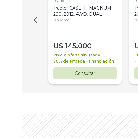
Usado
U
a Metalfor 7040,
Tractor CASE IH MAGNUM
T
Bot 32 Mts
290, 2012, 4WD, DUAL
2
Isla Verde
Is
000
U$
145.000
a + financiación
Precio oferta sin usado
3
 4 años
30% de entrega + financiación
F
nsultar
Consultar