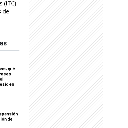
 (ITC)
 del
das
nos, qué
nvases
el
esid en
uspensión
ción de