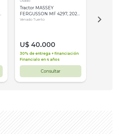
Usado
Usado
Tractor MASSEY
Tractor AGCO ALL
,
FERGUSSON MF 4297, 2020,
2003, 4WD, PA
4WD, PATON
Venado Tuerto
Venado Tuerto
U$
40.000
U$
30.000
30% de entrega + financiación
30% de entrega + 
Financialo en 4 años
Financialo en 3 a
Consultar
Consul