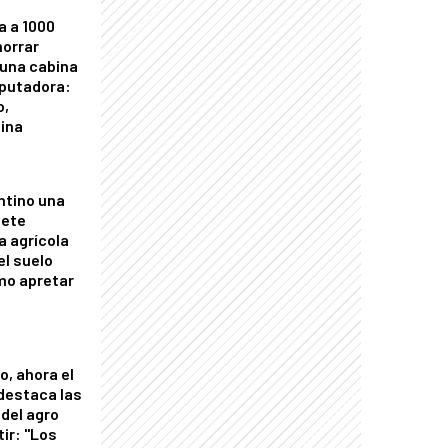
a a 1000
horrar
 una cabina
putadora:
o,
tina
ntino una
mete
a agrícola
el suelo
mo apretar
o, ahora el
 destaca las
del agro
tir: "Los