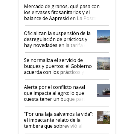
Mercado de granos, qué pasa con
los envases fitosanitarios y el
balance de Aapresid en La Posta
Oficializan la suspensión de la
desregulación de prácticos y
hay novedades en la tarifa de
la hidrovía
Se normaliza el servicio de
buques y puertos: el Gobierno
acuerda con los prácticos y
suspende el decreto de
desregulación
Alerta por el conflicto naval
que impacta al agro: lo que
cuesta tener un buque parado
y el peligro de que Argentina
pase a ser "país sucio"
"Por una laja salvamos la vida":
el impactante relato de la
tambera que sobrevivió al
tornado