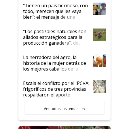
"Tienen un país hermoso, con
todo, merecen que les vaya
bien": el mensaje de una
ganadera uruguaya sobre las
oportunidades que se abren
"Los pastizales naturales son
para el agro en Argentina, con
aliados estratégicos para la
foco en la carne
producción ganadera", destaca
la iniciativa que ya reúne a 46
establecimientos en Argentina
La herradora del agro, la
historia de la mujer detrás de
los mejores caballos de la
Argentina y los mitos que
todavía hacen sufrir a estos
Escala el conflicto por el IPCVA:
animales: "Mientras me
frigoríficos de tres provincias
descalificaban, yo seguí
respaldaron el aporte
haciendo currículum"
obligatorio
Ver todos los temas