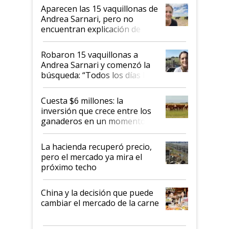
mandato muy claro del gobierno
Aparecen las 15 vaquillonas de
nacional"
Andrea Sarnari, pero no
encuentran explicación de
cómo llegaron allí
Robaron 15 vaquillonas a
Andrea Sarnari y comenzó la
búsqueda: “Todos los días le
toca a algún productor”
Cuesta $6 millones: la
inversión que crece entre los
ganaderos en un momento
histórico para la actividad
La hacienda recuperó precio,
pero el mercado ya mira el
próximo techo
China y la decisión que puede
cambiar el mercado de la carne