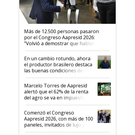
Más de 12.500 personas pasaron
por el Congreso Aapresid 2026:
"Volvió a demostrar que hablar del
suelo es hablar de todo el sistema
productivo"
En un cambio rotundo, ahora
el productor brasilero destaca
las buenas condiciones del
agro argentino para invertir:
"Los veo más motivados"
Marcelo Torres de Aapresid
alertó que el 62% de la renta
del agro se va en impuestos:
"No es bueno que en
Argentina se sigan discutiendo
Comenzó el Congreso
las mismas cosas de hace 50
Aapresid 2026, con más de 100
años"
paneles, invitados de lujo y
todas las tendencias