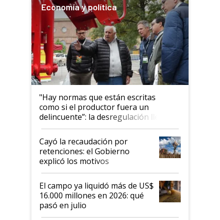
Economía y política
"Hay normas que están escritas
como si el productor fuera un
delincuente”: la desregulación llegó
al Congreso Aapresid y hasta se
habló del financiamiento al IPCVA
Cayó la recaudación por
retenciones: el Gobierno
explicó los motivos
El campo ya liquidó más de US$
16.000 millones en 2026: qué
pasó en julio