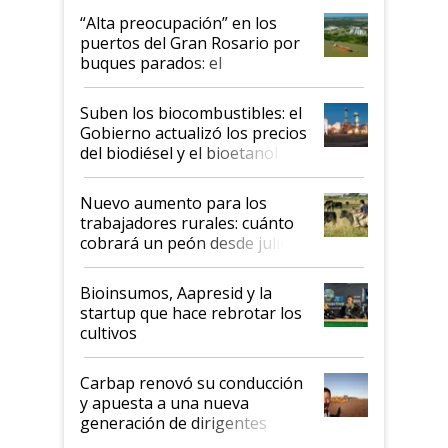
“Alta preocupación” en los
puertos del Gran Rosario por
buques parados: el
funcionamiento de las
exportadoras en tensión tras
Suben los biocombustibles: el
la medida de fuerza de los
Gobierno actualizó los precios
prácticos
del biodiésel y el bioetanol
Nuevo aumento para los
trabajadores rurales: cuánto
cobrará un peón desde julio
Bioinsumos, Aapresid y la
startup que hace rebrotar los
cultivos
Carbap renovó su conducción
y apuesta a una nueva
generación de dirigentes
rurales