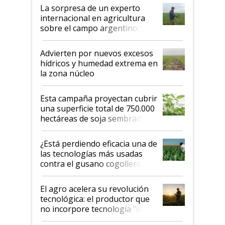
La sorpresa de un experto
internacional en agricultura
sobre el campo argentino:
"Estoy muy impresionado"
Advierten por nuevos excesos
hídricos y humedad extrema en
la zona núcleo
Esta campaña proyectan cubrir
una superficie total de 750.000
hectáreas de soja sembradas
con una nueva generación de
variedades que marcan un
¿Está perdiendo eficacia una de
salto tecnológico en genética y
las tecnologías más usadas
rendimiento
contra el gusano cogollero? El
desafío de una tecnología clave
El agro acelera su revolución
tecnológica: el productor que
no incorpore tecnología "va a
perder el tren"