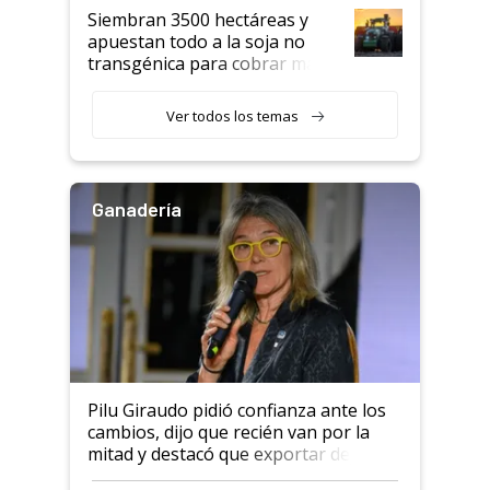
Siembran 3500 hectáreas y
apuestan todo a la soja no
transgénica para cobrar más
por tonelada: compraron un
semillero
Ver todos los temas
Ganadería
Pilu Giraudo pidió confianza ante los
cambios, dijo que recién van por la
mitad y destacó que exportar dejó de
ser "para unos pocos": "Tenemos un