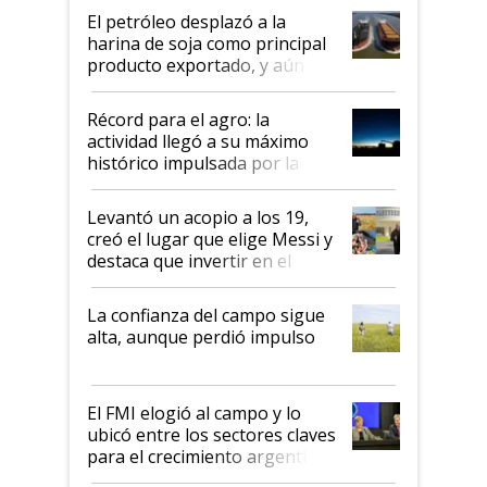
El petróleo desplazó a la
harina de soja como principal
producto exportado, y aún así
el agro aportó casi seis de cada
diez dólares y sostuvo el
Récord para el agro: la
liderazgo en un semestre
actividad llegó a su máximo
récord
histórico impulsada por la
cosecha y las exportaciones
Levantó un acopio a los 19,
creó el lugar que elige Messi y
destaca que invertir en el
kirchnerismo era como "darle
plata a un hijo para droga":
La confianza del campo sigue
Juan Félix Rossetti, el libertario
alta, aunque perdió impulso
que de una dura crisis salió
más fuerte y apuesta al cambio
de Milei
El FMI elogió al campo y lo
ubicó entre los sectores claves
para el crecimiento argentino