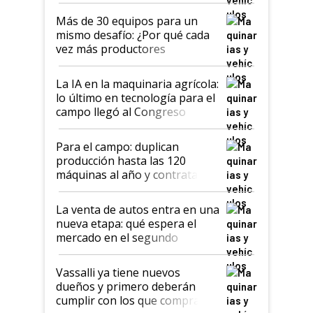
que parece una computadora:
lo último en el mundo,
Más de 30 equipos para un
disponible en Argentina
mismo desafío: ¿Por qué cada
vez más productores
incorporan fertilizante bajo
tierra?
La IA en la maquinaria agrícola:
lo último en tecnología para el
campo llegó al Congreso
Aapresid 2026
Para el campo: duplican
producción hasta las 120
máquinas al año y contratan
especialistas de la industria
automotriz para lograrlo
La venta de autos entra en una
nueva etapa: qué espera el
mercado en el segundo
semestre
Vassalli ya tiene nuevos
dueños y primero deberán
cumplir con los que compraron