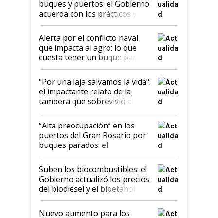
buques y puertos: el Gobierno
acuerda con los prácticos y
suspende el decreto de
desregulación
Alerta por el conflicto naval
que impacta al agro: lo que
cuesta tener un buque parado
y el peligro de que Argentina
pase a ser "país sucio"
"Por una laja salvamos la vida":
el impactante relato de la
tambera que sobrevivió al
tornado
“Alta preocupación” en los
puertos del Gran Rosario por
buques parados: el
funcionamiento de las
exportadoras en tensión tras
Suben los biocombustibles: el
la medida de fuerza de los
Gobierno actualizó los precios
prácticos
del biodiésel y el bioetanol
Nuevo aumento para los