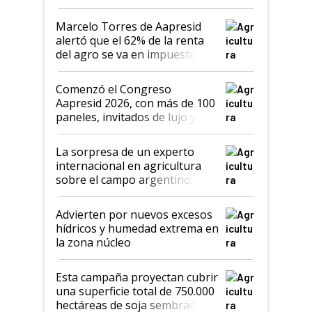
agro argentino para invertir:
"Los veo más motivados"
Marcelo Torres de Aapresid
alertó que el 62% de la renta
del agro se va en impuestos:
"No es bueno que en
Argentina se sigan discutiendo
Comenzó el Congreso
las mismas cosas de hace 50
Aapresid 2026, con más de 100
años"
paneles, invitados de lujo y
todas las tendencias
La sorpresa de un experto
internacional en agricultura
sobre el campo argentino:
"Estoy muy impresionado"
Advierten por nuevos excesos
hídricos y humedad extrema en
la zona núcleo
Esta campaña proyectan cubrir
una superficie total de 750.000
hectáreas de soja sembradas