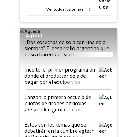
cosechadoras y todavía no las
recibieron: quién está detrás
Ver todos los temas
del rescate de la empresa
Agtech
¿Dos cosechas de soja con una sola
siembra? El desarrollo argentino que
busca hacerlo posible
Inédito: el primer programa en
donde el productor deja de
pagar por el equipo y se
financia con las hectáreas
aplicadas
Lanzan la primera escuela de
pilotos de drones agrícolas:
¿Se pueden generar más de
US$ 60.000 al año?
Estos son los temas que se
debatirán en la cumbre agtech