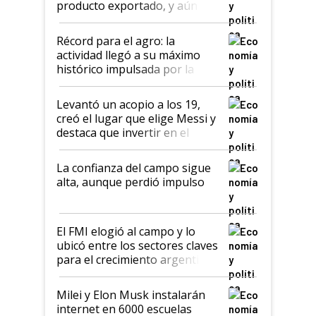
producto exportado, y aún así
el agro aportó casi seis de cada
diez dólares y sostuvo el
Récord para el agro: la
liderazgo en un semestre
actividad llegó a su máximo
récord
histórico impulsada por la
cosecha y las exportaciones
Levantó un acopio a los 19,
creó el lugar que elige Messi y
destaca que invertir en el
kirchnerismo era como "darle
plata a un hijo para droga":
La confianza del campo sigue
Juan Félix Rossetti, el libertario
alta, aunque perdió impulso
que de una dura crisis salió
más fuerte y apuesta al cambio
de Milei
El FMI elogió al campo y lo
ubicó entre los sectores claves
para el crecimiento argentino
Milei y Elon Musk instalarán
internet en 6000 escuelas