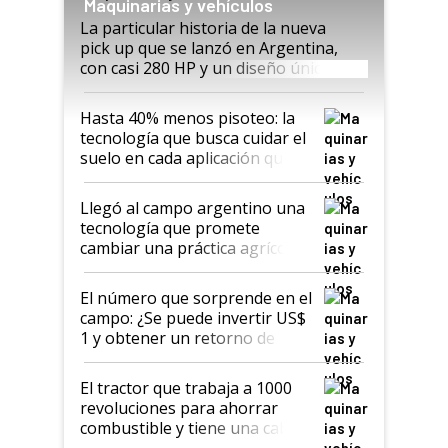
Maquinarias y vehículos
La particular historia de la nueva
pick up que se lanzó en Argentina,
con casi 280 HP y un diseño único: a
cuánto se vende
Hasta 40% menos pisoteo: la
tecnología que busca cuidar el
suelo en cada aplicación que
llevó Jacto al Congreso
Aapresid 2026
Llegó al campo argentino una
tecnología que promete
cambiar una práctica agrícola
clave: ¿Y si analizar el suelo
fuera tan simple como apretar
El número que sorprende en el
un botón?
campo: ¿Se puede invertir US$
1 y obtener un retorno de
hasta US$ 10 en agricultura?
El tractor que trabaja a 1000
revoluciones para ahorrar
combustible y tiene una cabina