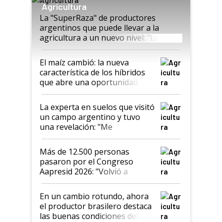
Agricultura
La "SuperRaza" de productores
argentinos que puede llevar a la
agricultura a un nuevo nivel: "Las
posibilidades de crecimiento son
infinitas"
El maíz cambió: la nueva
característica de los híbridos
que abre una oportunidad en
el lote
La experta en suelos que visitó
un campo argentino y tuvo
una revelación: "Me
impresionó mucho"
Más de 12.500 personas
pasaron por el Congreso
Aapresid 2026: "Volvió a
demostrar que hablar del
suelo es hablar de todo el
En un cambio rotundo, ahora
sistema productivo"
el productor brasilero destaca
las buenas condiciones del