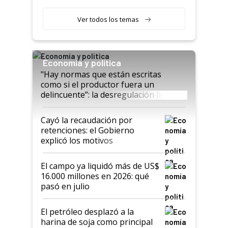
con una nueva generación de
variedades que marcan un
Ver todos los temas
salto tecnológico en genética y
rendimiento
Economía y política
"Hay normas que están escritas
como si el productor fuera un
delincuente”: la desregulación llegó
al Congreso Aapresid y hasta se
habló del financiamiento al IPCVA
Cayó la recaudación por
retenciones: el Gobierno
explicó los motivos
El campo ya liquidó más de US$
16.000 millones en 2026: qué
pasó en julio
El petróleo desplazó a la
harina de soja como principal