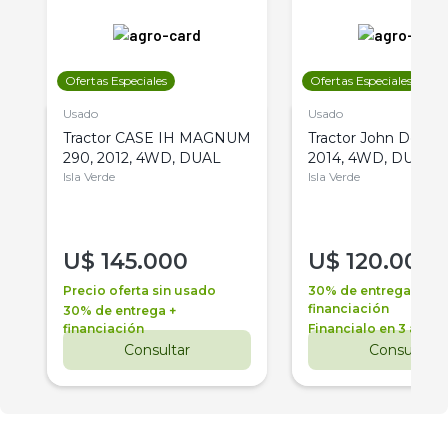
Ofertas Especiales
Ofertas Especiales
Usado
Usado
Tractor CASE IH MAGNUM
Tractor John Deere 
290, 2012, 4WD, DUAL
2014, 4WD, DUAL
Isla Verde
Isla Verde
U$
145.000
U$
120.000
Precio oferta sin usado
30% de entrega +
financiación
30% de entrega +
financiación
Financialo en 3 años
Consultar
Consultar