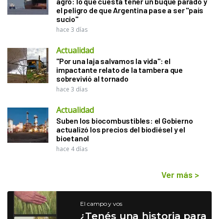
agro: lo que cuesta tener un buque parado y
el peligro de que Argentina pase a ser "país
sucio"
hace 3 días
Actualidad
"Por una laja salvamos la vida": el
impactante relato de la tambera que
sobrevivió al tornado
hace 3 días
Actualidad
Suben los biocombustibles: el Gobierno
actualizó los precios del biodiésel y el
bioetanol
hace 4 días
Ver más
>
El campo y vos
¿Tenés una historia para