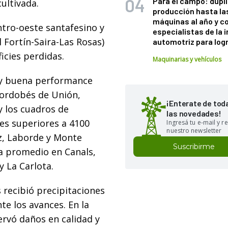
Para el campo: dupl
ultivada.
producción hasta la
máquinas al año y c
ntro-oeste santafesino y
especialistas de la 
 Fortín-Saira-Las Rosas)
automotriz para logr
icies perdidas.
Maquinarias y vehículos
uy buena performance
cordobés de Unión,
¡Enterate de tod
y los cuadros de
las novedades!
es superiores a 4100
Ingresá tu e-mail y re
nuestro newsletter
z, Laborde y Monte
Suscribirme
a promedio en Canals,
y La Carlota.
 recibió precipitaciones
e los avances. En la
ervó daños en calidad y