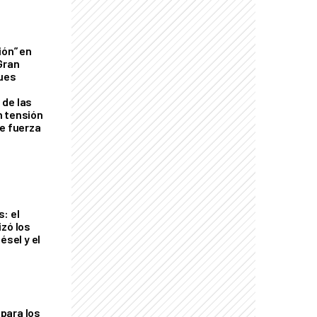
ión” en
Gran
ques
de las
n tensión
de fuerza
s
: el
izó los
ésel y el
para los