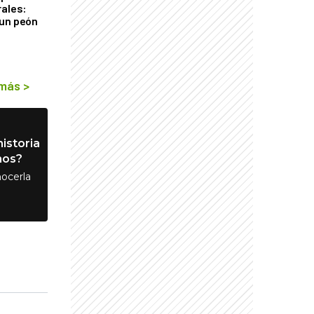
rales:
 un peón
 más
>
istoria
nos?
ocerla