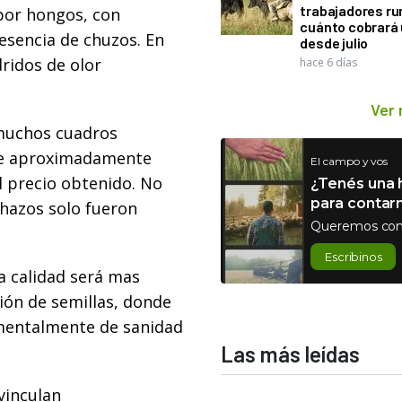
trabajadores ru
por hongos, con
cuánto cobrará
esencia de chuzos. En
desde julio
ridos de olor
hace 6 días
Ver
 muchos cuadros
 de aproximadamente
El campo y vos
l precio obtenido. No
¿Tenés una h
para contar
chazos solo fueron
Queremos con
Escribinos
la calidad será mas
ción de semillas, donde
amentalmente de sanidad
Las más leídas
vinculan