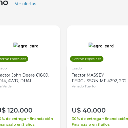
ino
Ver ofertas
fertas Especiales
Ofertas Especiales
sado
Usado
ractor John Deere 6180J,
Tractor MASSEY
014, 4WD, DUAL
FERGUSSON MF 4292, 2020
la Verde
4WD, PATON
Venado Tuerto
U$
120.000
U$
40.000
0% de entrega + financiación
30% de entrega + financiación
inancialo en 3 años
Financialo en 3 años