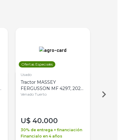
Ofertas Especiales
Ofertas Especiales
Usado
Usado
Tractor MASSEY
Tractor AGCO ALL
,
FERGUSSON MF 4297, 2020,
2003, 4WD, PA
4WD, PATON
Venado Tuerto
Venado Tuerto
U$
40.000
U$
30.000
30% de entrega + financiación
30% de entrega + 
Financialo en 4 años
Financialo en 3 a