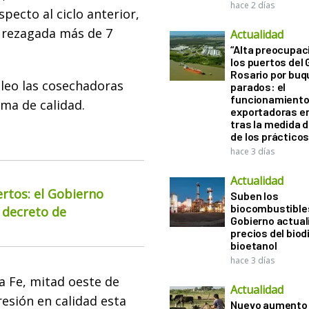
hace 2 días
ecto al ciclo anterior,
a rezagada más de 7
Actualidad
“Alta preocupac
los puertos del 
Rosario por bu
cleo las cosechadoras
parados: el
funcionamiento 
ma de calidad.
exportadoras e
tras la medida 
de los práctico
hace 3 días
Actualidad
ertos: el Gobierno
Suben los
biocombustibles
 decreto de
Gobierno actual
precios del biodi
bioetanol
hace 3 días
a Fe, mitad oeste de
Actualidad
resión en calidad esta
Nuevo aumento 