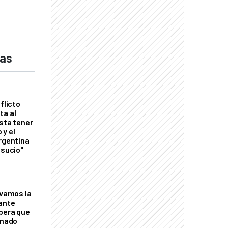
das
flicto
ta al
esta tener
 y el
Argentina
 sucio"
lvamos la
tante
mbera que
rnado