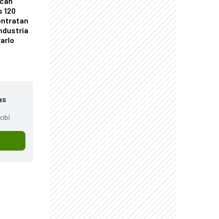
ican
s 120
ontratan
industria
arlo
as
cibí