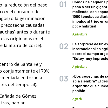
Cómo una pequeña 
o la reducción del peso
pasó a ser un gigant
tico y el consumo de
molienda, con capac
1000 toneladas diaria
ngos) o la germinación
impulso al trigo en 
de precosecha causadas
poco habitual
hauchas) antes o durante
Agricultura
 o las originadas en el
La sorpresa de un e
 la altura de corte).
internacional en agr
sobre el campo arge
"Estoy muy impresi
 centro de Santa Fe y
Agricultura
do conjuntamente el 70%
¿Dos cosechas de s
romediada en torno a
sola siembra? El des
tes del temporal).
argentino que busca
posible
 Cañada de Gómez,
Agtech
otras, habían