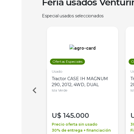
Feria usados Ventur
Especial usados seleccionados
les
Ofertas Especiales
O
Usado
U
 Deere 7515,
Tractor CASE IH MAGNUM
T
 PATON
290, 2012, 4WD, DUAL
2
es
Isla Verde
Is
000
U$
145.000
a + financiación
Precio oferta sin usado
3
 3 años
30% de entrega + financiación
F