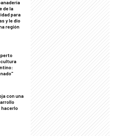
panadería
e de la
idad para
s y le dio
una región
xperto
icultura
ntino:
onado"
oja con una
arrollo
 hacerlo