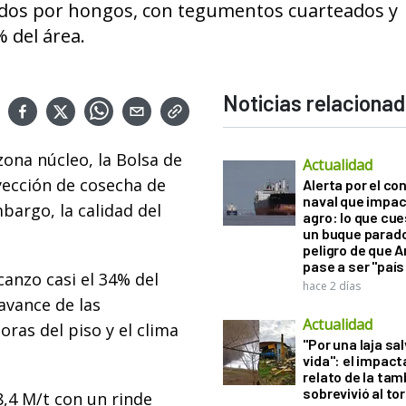
dos por hongos, con tegumentos cuarteados y
 del área.
Noticias relaciona
zona núcleo, la Bolsa de
Actualidad
yección de cosecha de
Alerta por el con
naval que impac
bargo, la calidad del
agro: lo que cu
un buque parado
peligro de que 
pase a ser "país
canzo casi el 34% del
hace 2 días
 avance de las
Actualidad
ras del piso y el clima
"Por una laja sa
vida": el impac
relato de la ta
sobrevivió al to
8,4 M/t con un rinde