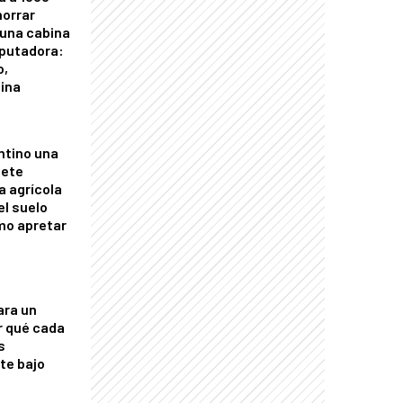
horrar
 una cabina
putadora:
o,
tina
ntino una
mete
a agrícola
el suelo
mo apretar
ara un
r qué cada
s
nte bajo