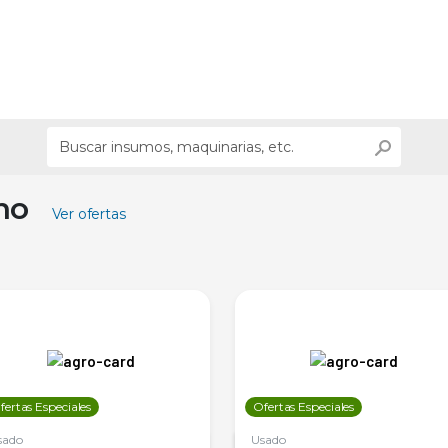
ino
Ver ofertas
fertas Especiales
Ofertas Especiales
sado
Usado