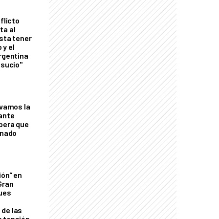
flicto
ta al
esta tener
 y el
Argentina
 sucio"
lvamos la
tante
mbera que
rnado
ión” en
Gran
ques
de las
n tensión