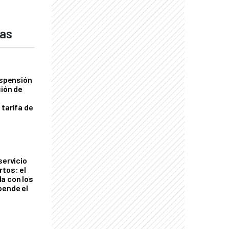
das
uspensión
ción de
 tarifa de
servicio
rtos: el
a con los
pende el