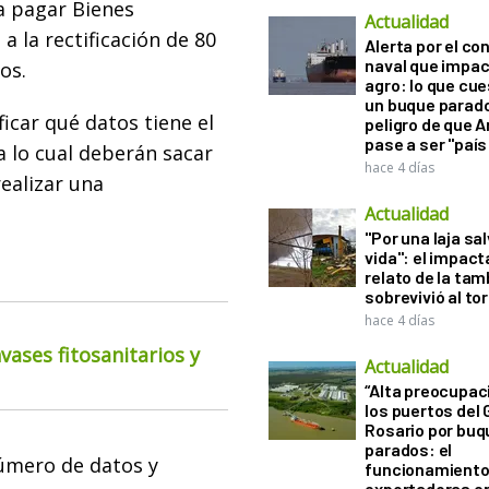
a pagar Bienes
Actualidad
 a la rectificación de 80
Alerta por el con
naval que impac
os.
agro: lo que cu
un buque parado
icar qué datos tiene el
peligro de que 
pase a ser "país
a lo cual deberán sacar
hace 4 días
realizar una
Actualidad
"Por una laja sa
vida": el impac
relato de la ta
sobrevivió al to
hace 4 días
ases fitosanitarios y
Actualidad
“Alta preocupac
los puertos del 
Rosario por bu
parados: el
nnúmero de datos y
funcionamiento 
exportadoras e