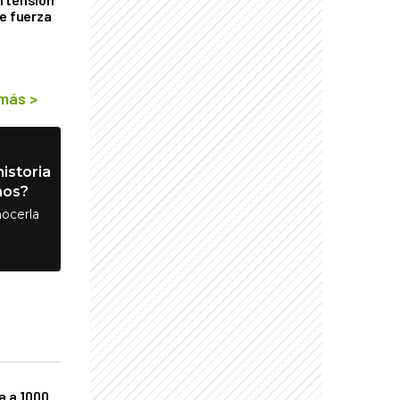
de fuerza
s
 más
>
istoria
nos?
ocerla
a a 1000