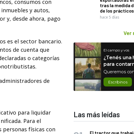
bancos, consumos con
tras la medida 
e inmuebles y autos,
de los práctico
hace 5 días
rior y, desde ahora, pago
Ver
s es el sector bancario.
entos de cuenta que
El campo y vos
declaradas o categorías
¿Tenés una h
para contar
onotributistas.
Queremos con
 administradores de
Escribinos
cativo para liquidar
Las más leídas
ificada. Para el
as personas físicas con
El tractor que trabaj