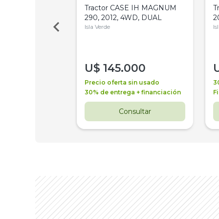
a Metalfor 7040,
Tractor CASE IH MAGNUM
T
Bot 32 Mts
290, 2012, 4WD, DUAL
2
Isla Verde
Is
000
U$
145.000
a + financiación
Precio oferta sin usado
3
 4 años
30% de entrega + financiación
F
nsultar
Consultar