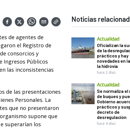
Noticias relaciona
tes de agentes de
Actualidad
egaron el Registro de
Oficializan la s
de la desregula
 de consorcios y
prácticos y hay
e Ingresos Públicos
novedades en la
la hidrovía
en las inconsistencias
hace 2 días
Actualidad
os de las presentaciones
Se normaliza el 
de buques y pue
ienes Personales. La
Gobierno acuerd
prácticos y sus
entes que no presentaron
decreto de
l organismo supone que
desregulación
e superarían los
hace 4 días