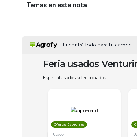
Temas en esta nota
¡Encontrá todo para tu campo!
Feria usados Ventur
Especial usados seleccionados
les
Ofertas Especiales
O
Usado
U