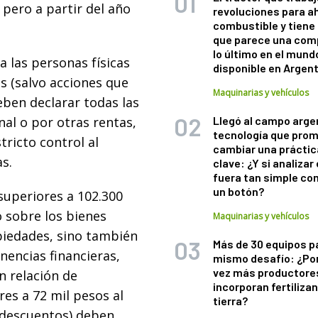
 pero a partir del año
revoluciones para a
combustible y tiene
que parece una com
lo último en el mund
 las personas físicas
disponible en Argen
s (salvo acciones que
Maquinarias y vehículos
eben declarar todas las
al o por otras rentas,
Llegó al campo arge
tecnología que pro
tricto control al
cambiar una práctic
s.
clave: ¿Y si analizar 
fuera tan simple co
un botón?
superiores a 102.300
 sobre los bienes
Maquinarias y vehículos
piedades, sino también
Más de 30 equipos p
enencias financieras,
mismo desafío: ¿Po
vez más productore
n relación de
incorporan fertiliza
es a 72 mil pesos al
tierra?
 descuentos) deben