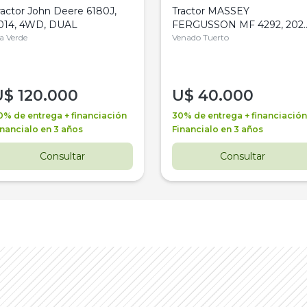
ractor John Deere 6180J,
Tractor MASSEY
014, 4WD, DUAL
FERGUSSON MF 4292, 2020
la Verde
4WD, PATON
Venado Tuerto
U$
120.000
U$
40.000
0% de entrega + financiación
30% de entrega + financiación
inancialo en 3 años
Financialo en 3 años
Consultar
Consultar