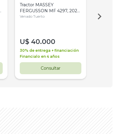
Tractor MASSEY
Tractor AGCO ALL
,
FERGUSSON MF 4297, 2020,
2003, 4WD, PA
4WD, PATON
Venado Tuerto
Venado Tuerto
U$
40.000
U$
30.000
30% de entrega + financiación
30% de entrega + 
Financialo en 4 años
Financialo en 3 a
Consultar
Consul