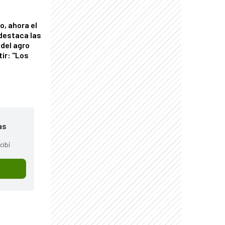
o, ahora el
 destaca las
del agro
tir: "Los
"
as
cibí