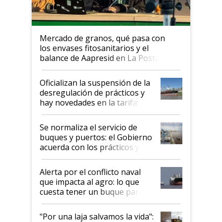
Mercado de granos, qué pasa con
los envases fitosanitarios y el
balance de Aapresid en La Posta
Oficializan la suspensión de la
desregulación de prácticos y
hay novedades en la tarifa de
la hidrovía
Se normaliza el servicio de
buques y puertos: el Gobierno
acuerda con los prácticos y
suspende el decreto de
desregulación
Alerta por el conflicto naval
que impacta al agro: lo que
cuesta tener un buque parado
y el peligro de que Argentina
pase a ser "país sucio"
"Por una laja salvamos la vida":