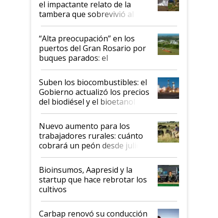
el impactante relato de la
tambera que sobrevivió al
tornado
“Alta preocupación” en los
puertos del Gran Rosario por
buques parados: el
funcionamiento de las
exportadoras en tensión tras
Suben los biocombustibles: el
la medida de fuerza de los
Gobierno actualizó los precios
prácticos
del biodiésel y el bioetanol
Nuevo aumento para los
trabajadores rurales: cuánto
cobrará un peón desde julio
Bioinsumos, Aapresid y la
startup que hace rebrotar los
cultivos
Carbap renovó su conducción