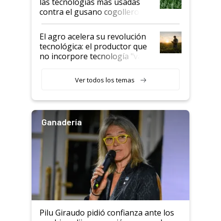
las tecnologías más usadas
rendimiento
contra el gusano cogollero? El
desafío de una tecnología clave
El agro acelera su revolución
tecnológica: el productor que
no incorpore tecnología "va a
perder el tren"
Ver todos los temas
Ganadería
Pilu Giraudo pidió confianza ante los