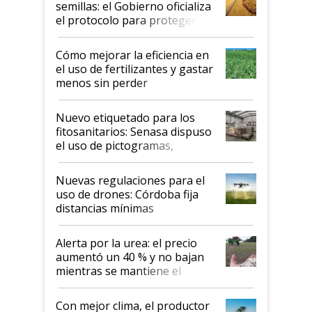
semillas: el Gobierno oficializa
el protocolo para proteger la
propiedad intelectual
Cómo mejorar la eficiencia en
el uso de fertilizantes y gastar
menos sin perder
productividad en la campaña
fina
Nuevo etiquetado para los
fitosanitarios: Senasa dispuso
el uso de pictogramas,
palabras de advertencia e
indicaciones
Nuevas regulaciones para el
uso de drones: Córdoba fija
distancias mínimas
Alerta por la urea: el precio
aumentó un 40 % y no bajan
mientras se mantiene el
conflicto en Medio Oriente
Con mejor clima, el productor