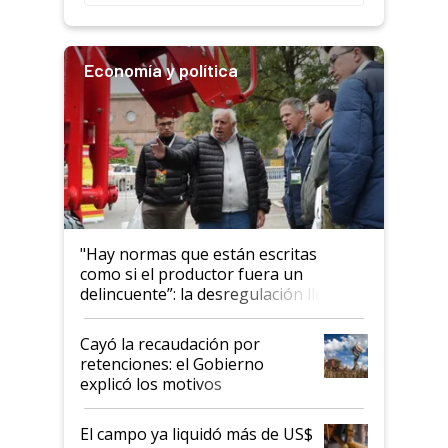
Economía y política
"Hay normas que están escritas
como si el productor fuera un
delincuente”: la desregulación llegó
al Congreso Aapresid y hasta se
habló del financiamiento al IPCVA
Cayó la recaudación por
retenciones: el Gobierno
explicó los motivos
El campo ya liquidó más de US$