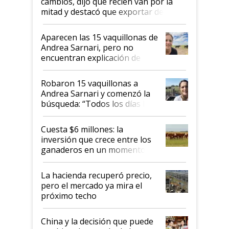
cambios, dijo que recién van por la
mitad y destacó que exportar dejó de
ser "para unos pocos": "Tenemos un
mandato muy claro del gobierno
Aparecen las 15 vaquillonas de
nacional"
Andrea Sarnari, pero no
encuentran explicación de
cómo llegaron allí
Robaron 15 vaquillonas a
Andrea Sarnari y comenzó la
búsqueda: “Todos los días le
toca a algún productor”
Cuesta $6 millones: la
inversión que crece entre los
ganaderos en un momento
histórico para la actividad
La hacienda recuperó precio,
pero el mercado ya mira el
próximo techo
China y la decisión que puede