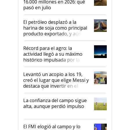
16.000 millones en 2026: qué
pasó en julio
El petróleo desplazó a la
harina de soja como principal
producto exportado, y aún así
el agro aportó casi seis de cada
diez dólares y sostuvo el
Récord para el agro: la
liderazgo en un semestre
actividad llegó a su máximo
récord
histórico impulsada por la
cosecha y las exportaciones
Levantó un acopio a los 19,
creó el lugar que elige Messi y
destaca que invertir en el
kirchnerismo era como "darle
plata a un hijo para droga":
La confianza del campo sigue
Juan Félix Rossetti, el libertario
alta, aunque perdió impulso
que de una dura crisis salió
más fuerte y apuesta al cambio
de Milei
El FMI elogió al campo y lo