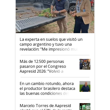
La experta en suelos que visitó un
campo argentino y tuvo una
revelación: "Me impresionó mucho"
Más de 12.500 personas
pasaron por el Congreso
Aapresid 2026: "Volvió a
demostrar que hablar del
suelo es hablar de todo el
En un cambio rotundo, ahora
sistema productivo"
el productor brasilero destaca
las buenas condiciones del
agro argentino para invertir:
"Los veo más motivados"
Marcelo Torres de Aapresid