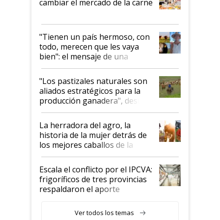
cambiar el mercado de la carne
"Tienen un país hermoso, con
todo, merecen que les vaya
bien": el mensaje de una
ganadera uruguaya sobre las
oportunidades que se abren
"Los pastizales naturales son
para el agro en Argentina, con
aliados estratégicos para la
foco en la carne
producción ganadera", destaca
la iniciativa que ya reúne a 46
establecimientos en Argentina
La herradora del agro, la
historia de la mujer detrás de
los mejores caballos de la
Argentina y los mitos que
todavía hacen sufrir a estos
Escala el conflicto por el IPCVA:
animales: "Mientras me
frigoríficos de tres provincias
descalificaban, yo seguí
respaldaron el aporte
haciendo currículum"
obligatorio
Ver todos los temas