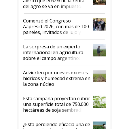
alertó que el 62% de la renta
del agro se va en impuestos:
"No es bueno que en
Argentina se sigan discutiendo
Comenzó el Congreso
las mismas cosas de hace 50
Aapresid 2026, con más de 100
años"
paneles, invitados de lujo y
todas las tendencias
La sorpresa de un experto
internacional en agricultura
sobre el campo argentino:
"Estoy muy impresionado"
Advierten por nuevos excesos
hídricos y humedad extrema en
la zona núcleo
Esta campaña proyectan cubrir
una superficie total de 750.000
hectáreas de soja sembradas
con una nueva generación de
variedades que marcan un
¿Está perdiendo eficacia una de
salto tecnológico en genética y