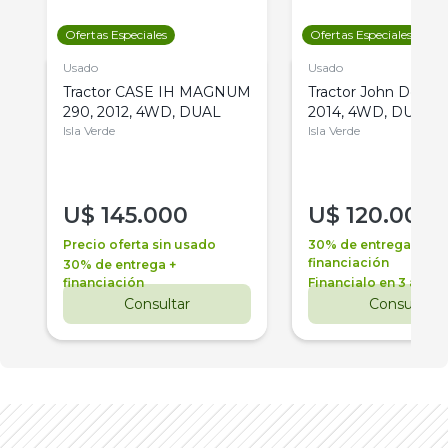
Ofertas Especiales
Ofertas Especiales
Usado
Usado
Tractor CASE IH MAGNUM
Tractor John Deere 
290, 2012, 4WD, DUAL
2014, 4WD, DUAL
Isla Verde
Isla Verde
U$
145.000
U$
120.000
Precio oferta sin usado
30% de entrega +
financiación
30% de entrega +
financiación
Financialo en 3 años
Consultar
Consultar