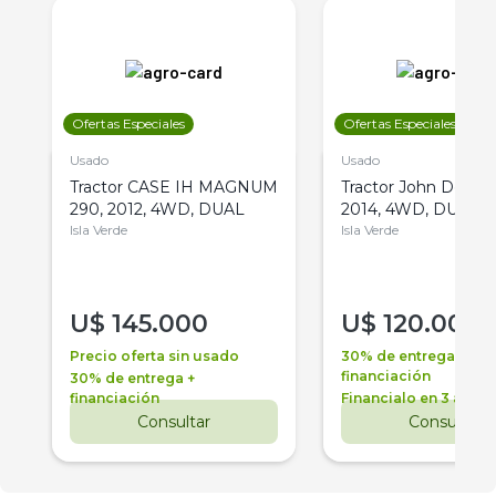
Ofertas Especiales
Ofertas Especiales
Usado
Usado
Tractor CASE IH MAGNUM
Tractor John Deere 
290, 2012, 4WD, DUAL
2014, 4WD, DUAL
Isla Verde
Isla Verde
U$
145.000
U$
120.000
Precio oferta sin usado
30% de entrega +
financiación
30% de entrega +
financiación
Financialo en 3 años
Consultar
Consultar