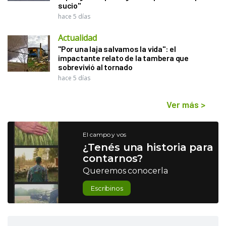
sucio"
hace 5 días
Actualidad
"Por una laja salvamos la vida": el
impactante relato de la tambera que
sobrevivió al tornado
hace 5 días
Ver más
>
El campo y vos
¿Tenés una historia para
contarnos?
Queremos conocerla
Escribinos