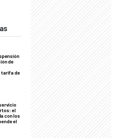
das
uspensión
ción de
 tarifa de
servicio
rtos: el
a con los
pende el