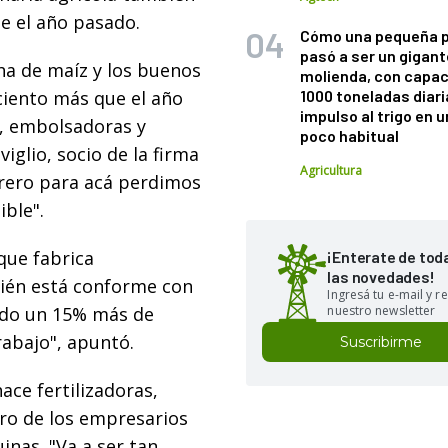
e el año pasado.
Cómo una pequeña 
pasó a ser un gigant
ha de maíz y los buenos
molienda, con capac
ciento más que el año
1000 toneladas diaria
impulso al trigo en 
s, embolsadoras y
poco habitual
iglio, socio de la firma
Agricultura
rero para acá perdimos
ble".
que fabrica
¡Enterate de tod
las novedades!
ién está conforme con
Ingresá tu e-mail y re
ndo un 15% más de
nuestro newsletter
abajo", apuntó.
Suscribirme
ace fertilizadoras,
ro de los empresarios
nas. "Va a ser tan