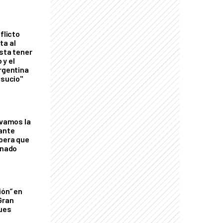
flicto
ta al
esta tener
 y el
Argentina
 sucio"
lvamos la
tante
mbera que
rnado
ión” en
Gran
ques