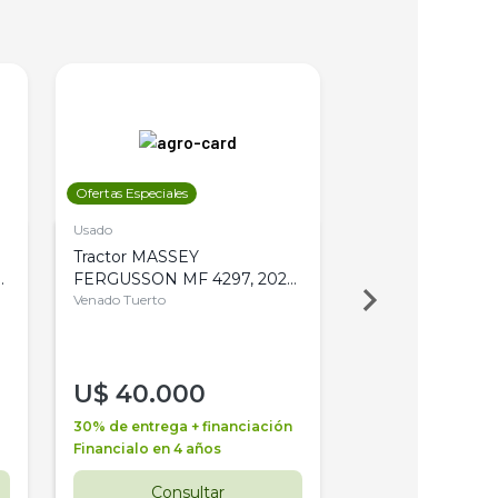
Ofertas Especiales
Ofertas Especiales
Usado
Usado
Tractor MASSEY
Tractor AGCO ALL
,
FERGUSSON MF 4297, 2020,
2003, 4WD, PA
4WD, PATON
Venado Tuerto
Venado Tuerto
U$
40.000
U$
30.000
30% de entrega + financiación
30% de entrega + 
Financialo en 4 años
Financialo en 3 a
Consultar
Consul