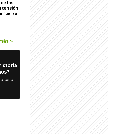
de las
n tensión
de fuerza
s
 más
>
istoria
nos?
ocerla