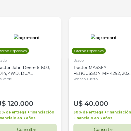
fertas Especiales
Ofertas Especiales
sado
Usado
ractor John Deere 6180J,
Tractor MASSEY
014, 4WD, DUAL
FERGUSSON MF 4292, 2020
la Verde
4WD, PATON
Venado Tuerto
U$
120.000
U$
40.000
0% de entrega + financiación
30% de entrega + financiación
inancialo en 3 años
Financialo en 3 años
Consultar
Consultar