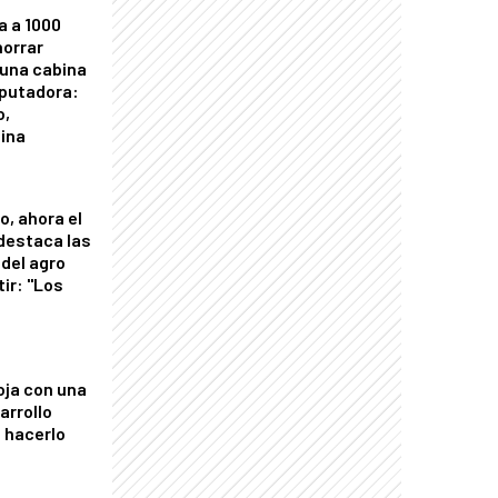
a a 1000
horrar
 una cabina
putadora:
o,
tina
o, ahora el
 destaca las
del agro
tir: "Los
"
oja con una
arrollo
 hacerlo