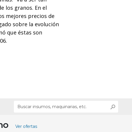
e los granos. En el
los mejores precios de
gado sobre la evolución
mó que éstas son
06.
ino
Ver ofertas