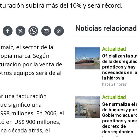
uración subirá más del 10% y será récord.
Noticias relaciona
maíz, el sector de la
Actualidad
ropia marca. Según
Oficializan la s
de la desregula
turación por la venta de
prácticos y hay
tros equipos será de al
novedades en la
la hidrovía
hace 21 horas
r una facturación
Actualidad
ue significó una
Se normaliza el 
de buques y pue
998 millones. En 2006, el
Gobierno acuerd
prácticos y sus
có en US$ 900 millones,
decreto de
na década atrás, el
desregulación