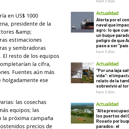
hace 3 días
Actualidad
aría en US$ 1000
Alerta por el con
ena, presidente de la
naval que impac
agro: lo que cu
actores &amp;
un buque parado
tras estimaciones
peligro de que 
pase a ser "país
oras y sembradoras
hace 3 días
 El resto de los equipos
mpletarían la cifra,
Actualidad
"Por una laja sa
ones. Fuentes aún más
vida": el impac
se holgadamente ese
relato de la ta
sobrevivió al to
hace 3 días
arias: las cosechas
Actualidad
más equipos; las
“Alta preocupac
los puertos del 
n la próxima campaña
Rosario por bu
sostenidos precios de
parados: el