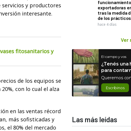
funcionamiento 
e servicios y productores
exportadoras e
inversión interesante.
tras la medida 
de los práctico
hace 4 días
Ver
ases fitosanitarios y
El campo y vos
¿Tenés una h
para contar
Queremos con
recios de los equipos se
 20%, con lo cual el alza
Escribinos
ión en las ventas récord
Las más leídas
an, más sofisticadas y
os, el 80% del mercado