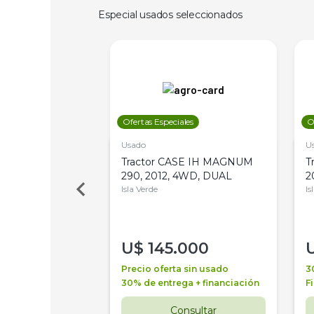
Especial usados seleccionados
les
Ofertas Especiales
O
Usado
U
a Metalfor 7040,
Tractor CASE IH MAGNUM
T
Bot 32 Mts
290, 2012, 4WD, DUAL
2
Isla Verde
Is
000
U$
145.000
a + financiación
Precio oferta sin usado
3
 4 años
30% de entrega + financiación
F
nsultar
Consultar