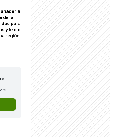
panadería
e de la
idad para
s y le dio
una región
as
cibí