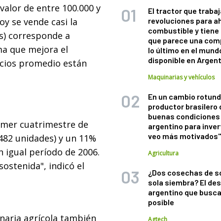
valor de entre 100.000 y
El tractor que trabaj
oy se vende casi la
revoluciones para a
combustible y tiene
s) corresponde a
que parece una com
ma que mejora el
lo último en el mund
disponible en Argen
ecios promedio están
Maquinarias y vehículos
En un cambio rotund
productor brasilero
buenas condiciones 
imer cuatrimestre de
argentino para inver
veo más motivados
482 unidades) y un 11%
 igual período de 2006.
Agricultura
ostenida", indicó el
¿Dos cosechas de s
sola siembra? El des
argentino que busca
posible
naria agrícola también
Agtech