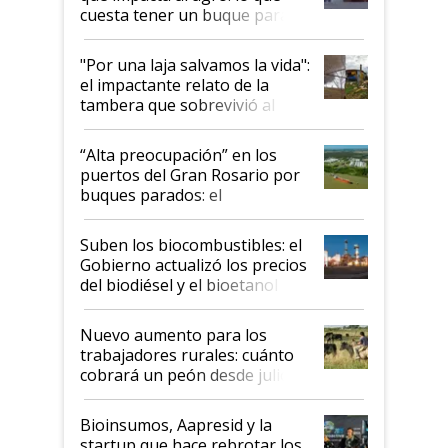
cuesta tener un buque parado
y el peligro de que Argentina
pase a ser "país sucio"
"Por una laja salvamos la vida":
el impactante relato de la
tambera que sobrevivió al
tornado
“Alta preocupación” en los
puertos del Gran Rosario por
buques parados: el
funcionamiento de las
exportadoras en tensión tras
Suben los biocombustibles: el
la medida de fuerza de los
Gobierno actualizó los precios
prácticos
del biodiésel y el bioetanol
Nuevo aumento para los
trabajadores rurales: cuánto
cobrará un peón desde julio
Bioinsumos, Aapresid y la
startup que hace rebrotar los