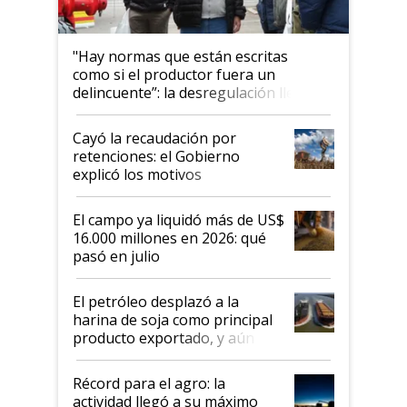
"Hay normas que están escritas
como si el productor fuera un
delincuente”: la desregulación llegó
al Congreso Aapresid y hasta se
habló del financiamiento al IPCVA
Cayó la recaudación por
retenciones: el Gobierno
explicó los motivos
El campo ya liquidó más de US$
16.000 millones en 2026: qué
pasó en julio
El petróleo desplazó a la
harina de soja como principal
producto exportado, y aún así
el agro aportó casi seis de cada
diez dólares y sostuvo el
Récord para el agro: la
liderazgo en un semestre
actividad llegó a su máximo