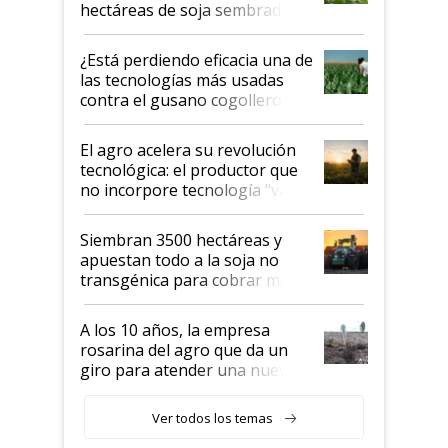
hectáreas de soja sembradas
con una nueva generación de
variedades que marcan un
¿Está perdiendo eficacia una de
salto tecnológico en genética y
las tecnologías más usadas
rendimiento
contra el gusano cogollero? El
desafío de una tecnología clave
El agro acelera su revolución
tecnológica: el productor que
no incorpore tecnología "va a
perder el tren"
Siembran 3500 hectáreas y
apuestan todo a la soja no
transgénica para cobrar más
por tonelada: compraron un
semillero
A los 10 años, la empresa
rosarina del agro que da un
giro para atender una nueva
etapa en el agro
Ver todos los temas