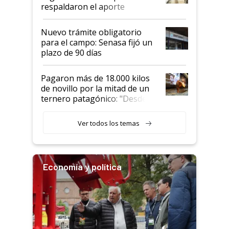
descalificaban, yo seguí
respaldaron el aporte
haciendo currículum"
obligatorio
Nuevo trámite obligatorio
para el campo: Senasa fijó un
plazo de 90 días
Pagaron más de 18.000 kilos
de novillo por la mitad de un
ternero patagónico: "Desde
que bajó del camión empezó a
llamar la atención"
Ver todos los temas
Economía y política