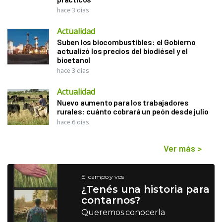
hace 3 días
Actualidad
Suben los biocombustibles: el Gobierno
actualizó los precios del biodiésel y el
bioetanol
hace 3 días
Actualidad
Nuevo aumento para los trabajadores
rurales: cuánto cobrará un peón desde julio
hace 6 días
Ver más
>
El campo y vos
¿Tenés una historia para
contarnos?
Queremos conocerla