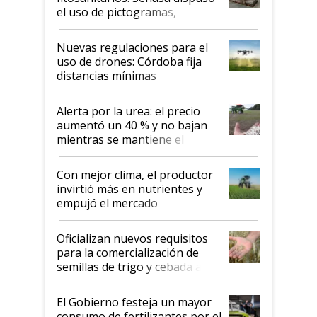
el uso de pictogramas,
palabras de advertencia e
indicaciones
Nuevas regulaciones para el
uso de drones: Córdoba fija
distancias mínimas
Alerta por la urea: el precio
aumentó un 40 % y no bajan
mientras se mantiene el
conflicto en Medio Oriente
Con mejor clima, el productor
invirtió más en nutrientes y
empujó el mercado
Oficializan nuevos requisitos
para la comercialización de
semillas de trigo y cebada a
granel
El Gobierno festeja un mayor
consumo de fertilizantes por el