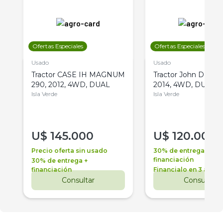
Ofertas Especiales
Ofertas Especiales
Usado
Usado
Tractor CASE IH MAGNUM
Tractor John Deere 
290, 2012, 4WD, DUAL
2014, 4WD, DUAL
Isla Verde
Isla Verde
U$
145.000
U$
120.000
Precio oferta sin usado
30% de entrega +
financiación
30% de entrega +
financiación
Financialo en 3 años
Consultar
Consultar