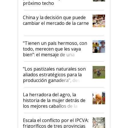
próximo techo
China y la decisión que puede
cambiar el mercado de la carne
"Tienen un país hermoso, con
todo, merecen que les vaya
bien": el mensaje de una
ganadera uruguaya sobre las
oportunidades que se abren
"Los pastizales naturales son
para el agro en Argentina, con
aliados estratégicos para la
foco en la carne
producción ganadera", destaca
la iniciativa que ya reúne a 46
establecimientos en Argentina
La herradora del agro, la
historia de la mujer detrás de
los mejores caballos de la
Argentina y los mitos que
todavía hacen sufrir a estos
Escala el conflicto por el IPCVA:
animales: "Mientras me
frigoríficos de tres provincias