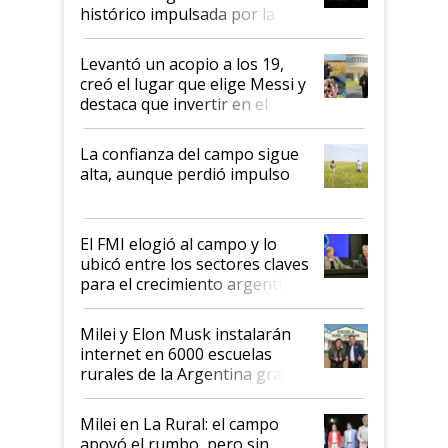
récord
histórico impulsada por la
cosecha y las exportaciones
Levantó un acopio a los 19,
creó el lugar que elige Messi y
destaca que invertir en el
kirchnerismo era como "darle
plata a un hijo para droga":
La confianza del campo sigue
Juan Félix Rossetti, el libertario
alta, aunque perdió impulso
que de una dura crisis salió
más fuerte y apuesta al cambio
de Milei
El FMI elogió al campo y lo
ubicó entre los sectores claves
para el crecimiento argentino
Milei y Elon Musk instalarán
internet en 6000 escuelas
rurales de la Argentina gracias
a un acuerdo con Starlink
Milei en La Rural: el campo
apoyó el rumbo, pero sin