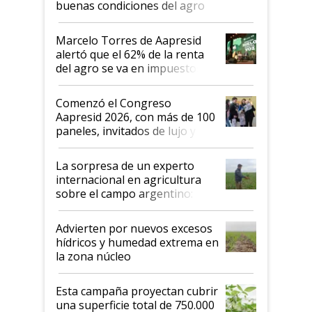
buenas condiciones del agro
argentino para invertir: "Los veo
más motivados"
Marcelo Torres de Aapresid
alertó que el 62% de la renta
del agro se va en impuestos:
"No es bueno que en
Argentina se sigan discutiendo
Comenzó el Congreso
las mismas cosas de hace 50
Aapresid 2026, con más de 100
años"
paneles, invitados de lujo y
todas las tendencias
La sorpresa de un experto
internacional en agricultura
sobre el campo argentino:
"Estoy muy impresionado"
Advierten por nuevos excesos
hídricos y humedad extrema en
la zona núcleo
Esta campaña proyectan cubrir
una superficie total de 750.000