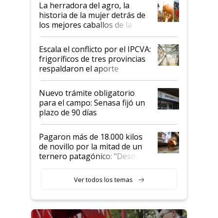
establecimientos en Argentina
La herradora del agro, la
historia de la mujer detrás de
los mejores caballos de la
Argentina y los mitos que
todavía hacen sufrir a estos
Escala el conflicto por el IPCVA:
animales: "Mientras me
frigoríficos de tres provincias
descalificaban, yo seguí
respaldaron el aporte
haciendo currículum"
obligatorio
Nuevo trámite obligatorio
para el campo: Senasa fijó un
plazo de 90 días
Pagaron más de 18.000 kilos
de novillo por la mitad de un
ternero patagónico: "Desde
que bajó del camión empezó a
llamar la atención"
Ver todos los temas