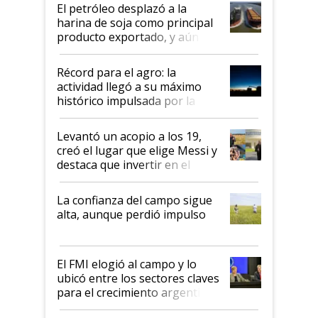
El petróleo desplazó a la
harina de soja como principal
producto exportado, y aún así
el agro aportó casi seis de cada
diez dólares y sostuvo el
Récord para el agro: la
liderazgo en un semestre
actividad llegó a su máximo
récord
histórico impulsada por la
cosecha y las exportaciones
Levantó un acopio a los 19,
creó el lugar que elige Messi y
destaca que invertir en el
kirchnerismo era como "darle
plata a un hijo para droga":
La confianza del campo sigue
Juan Félix Rossetti, el libertario
alta, aunque perdió impulso
que de una dura crisis salió
más fuerte y apuesta al cambio
de Milei
El FMI elogió al campo y lo
ubicó entre los sectores claves
para el crecimiento argentino