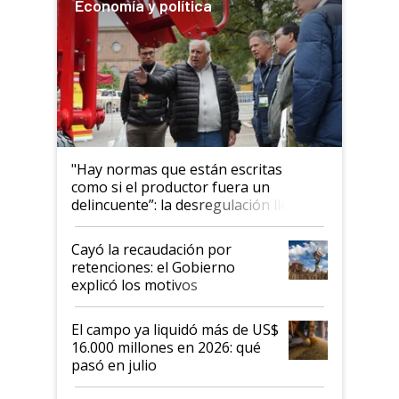
Economía y política
"Hay normas que están escritas
como si el productor fuera un
delincuente”: la desregulación llegó
al Congreso Aapresid y hasta se
habló del financiamiento al IPCVA
Cayó la recaudación por
retenciones: el Gobierno
explicó los motivos
El campo ya liquidó más de US$
16.000 millones en 2026: qué
pasó en julio