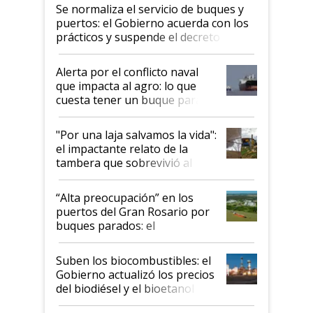
Se normaliza el servicio de buques y
puertos: el Gobierno acuerda con los
prácticos y suspende el decreto de
desregulación
Alerta por el conflicto naval
que impacta al agro: lo que
cuesta tener un buque parado
y el peligro de que Argentina
pase a ser "país sucio"
"Por una laja salvamos la vida":
el impactante relato de la
tambera que sobrevivió al
tornado
“Alta preocupación” en los
puertos del Gran Rosario por
buques parados: el
funcionamiento de las
exportadoras en tensión tras
Suben los biocombustibles: el
la medida de fuerza de los
Gobierno actualizó los precios
prácticos
del biodiésel y el bioetanol