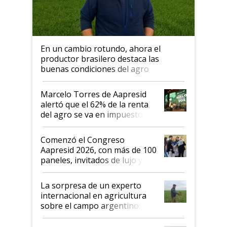
En un cambio rotundo, ahora el
productor brasilero destaca las
buenas condiciones del agro
argentino para invertir: "Los veo
más motivados"
Marcelo Torres de Aapresid
alertó que el 62% de la renta
del agro se va en impuestos:
"No es bueno que en
Argentina se sigan discutiendo
Comenzó el Congreso
las mismas cosas de hace 50
Aapresid 2026, con más de 100
años"
paneles, invitados de lujo y
todas las tendencias
La sorpresa de un experto
internacional en agricultura
sobre el campo argentino:
"Estoy muy impresionado"