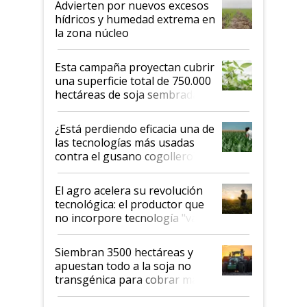
Advierten por nuevos excesos
hídricos y humedad extrema en
la zona núcleo
Esta campaña proyectan cubrir
una superficie total de 750.000
hectáreas de soja sembradas
con una nueva generación de
variedades que marcan un
¿Está perdiendo eficacia una de
salto tecnológico en genética y
las tecnologías más usadas
rendimiento
contra el gusano cogollero? El
desafío de una tecnología clave
El agro acelera su revolución
tecnológica: el productor que
no incorpore tecnología "va a
perder el tren"
Siembran 3500 hectáreas y
apuestan todo a la soja no
transgénica para cobrar más
por tonelada: compraron un
semillero