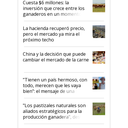
Cuesta $6 millones: la
inversión que crece entre los
ganaderos en un momento
histórico para la actividad
La hacienda recuperó precio,
pero el mercado ya mira el
próximo techo
China y la decisión que puede
cambiar el mercado de la carne
"Tienen un país hermoso, con
todo, merecen que les vaya
bien": el mensaje de una
ganadera uruguaya sobre las
oportunidades que se abren
"Los pastizales naturales son
para el agro en Argentina, con
aliados estratégicos para la
foco en la carne
producción ganadera", destaca
la iniciativa que ya reúne a 46