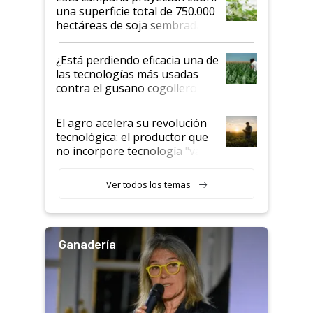
una superficie total de 750.000
hectáreas de soja sembradas
con una nueva generación de
variedades que marcan un
¿Está perdiendo eficacia una de
salto tecnológico en genética y
las tecnologías más usadas
rendimiento
contra el gusano cogollero? El
desafío de una tecnología clave
El agro acelera su revolución
tecnológica: el productor que
no incorpore tecnología "va a
perder el tren"
Ver todos los temas
Ganadería