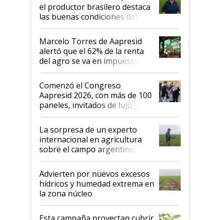
sistema productivo"
el productor brasilero destaca
las buenas condiciones del
agro argentino para invertir:
"Los veo más motivados"
Marcelo Torres de Aapresid
alertó que el 62% de la renta
del agro se va en impuestos:
"No es bueno que en
Argentina se sigan discutiendo
Comenzó el Congreso
las mismas cosas de hace 50
Aapresid 2026, con más de 100
años"
paneles, invitados de lujo y
todas las tendencias
La sorpresa de un experto
internacional en agricultura
sobre el campo argentino:
"Estoy muy impresionado"
Advierten por nuevos excesos
hídricos y humedad extrema en
la zona núcleo
Esta campaña proyectan cubrir