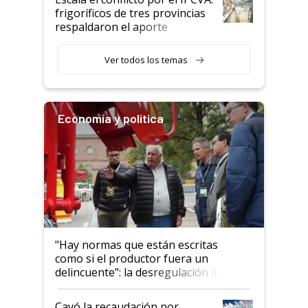
animales: "Mientras me
frigoríficos de tres provincias
descalificaban, yo seguí
respaldaron el aporte
haciendo currículum"
obligatorio
Ver todos los temas
Economía y política
"Hay normas que están escritas
como si el productor fuera un
delincuente”: la desregulación llegó
al Congreso Aapresid y hasta se
habló del financiamiento al IPCVA
Cayó la recaudación por