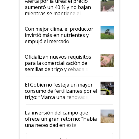
Alerta por la urea: el precio
aumentó un 40 % y no bajan
mientras se mantiene el
conflicto en Medio Oriente
Con mejor clima, el productor
invirtió más en nutrientes y
empujó el mercado
Oficializan nuevos requisitos
para la comercialización de
semillas de trigo y cebada a
granel
El Gobierno festeja un mayor
consumo de fertilizantes por el
trigo: “Marca una renovada
confianza de los productores”
La inversión del campo que
ofrece un gran retorno: "Había
una necesidad en este
segmento"