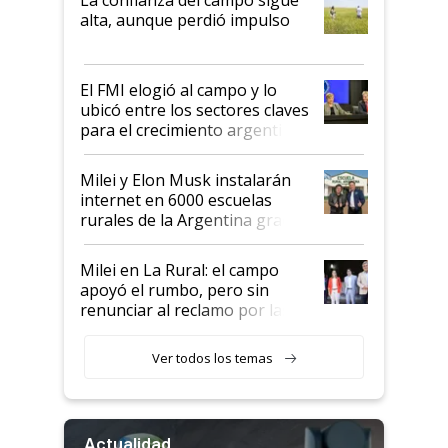
Juan Félix Rossetti, el libertario
alta, aunque perdió impulso
que de una dura crisis salió
más fuerte y apuesta al cambio
de Milei
El FMI elogió al campo y lo
ubicó entre los sectores claves
para el crecimiento argentino
Milei y Elon Musk instalarán
internet en 6000 escuelas
rurales de la Argentina gracias
a un acuerdo con Starlink
Milei en La Rural: el campo
apoyó el rumbo, pero sin
renunciar al reclamo por las
retenciones
Ver todos los temas
Actualidad