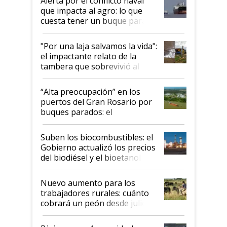
Alerta por el conflicto naval
que impacta al agro: lo que
cuesta tener un buque parado
y el peligro de que Argentina
pase a ser "país sucio"
"Por una laja salvamos la vida":
el impactante relato de la
tambera que sobrevivió al
tornado
“Alta preocupación” en los
puertos del Gran Rosario por
buques parados: el
funcionamiento de las
exportadoras en tensión tras
Suben los biocombustibles: el
la medida de fuerza de los
Gobierno actualizó los precios
prácticos
del biodiésel y el bioetanol
Nuevo aumento para los
trabajadores rurales: cuánto
cobrará un peón desde julio