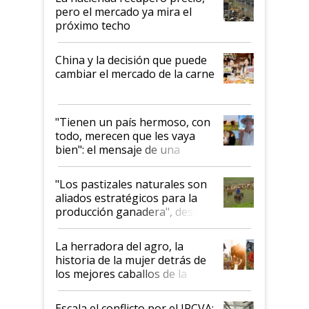
pero el mercado ya mira el
próximo techo
China y la decisión que puede
cambiar el mercado de la carne
"Tienen un país hermoso, con
todo, merecen que les vaya
bien": el mensaje de una
ganadera uruguaya sobre las
oportunidades que se abren
"Los pastizales naturales son
para el agro en Argentina, con
aliados estratégicos para la
foco en la carne
producción ganadera", destaca
la iniciativa que ya reúne a 46
establecimientos en Argentina
La herradora del agro, la
historia de la mujer detrás de
los mejores caballos de la
Argentina y los mitos que
todavía hacen sufrir a estos
Escala el conflicto por el IPCVA: