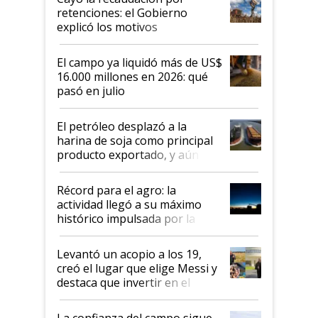
retenciones: el Gobierno
explicó los motivos
El campo ya liquidó más de US$
16.000 millones en 2026: qué
pasó en julio
El petróleo desplazó a la
harina de soja como principal
producto exportado, y aún así
el agro aportó casi seis de cada
diez dólares y sostuvo el
Récord para el agro: la
liderazgo en un semestre
actividad llegó a su máximo
récord
histórico impulsada por la
cosecha y las exportaciones
Levantó un acopio a los 19,
creó el lugar que elige Messi y
destaca que invertir en el
kirchnerismo era como "darle
plata a un hijo para droga":
La confianza del campo sigue