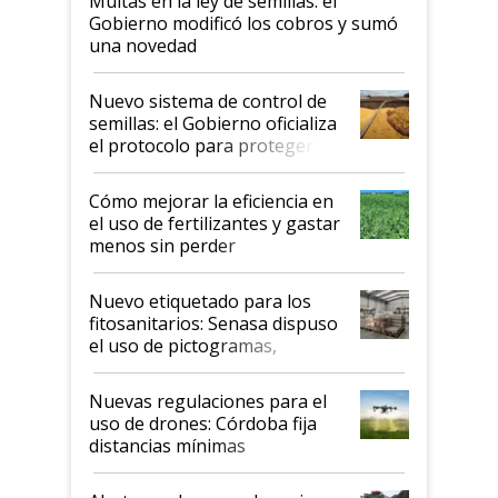
Multas en la ley de semillas: el
Gobierno modificó los cobros y sumó
una novedad
Nuevo sistema de control de
semillas: el Gobierno oficializa
el protocolo para proteger la
propiedad intelectual
Cómo mejorar la eficiencia en
el uso de fertilizantes y gastar
menos sin perder
productividad en la campaña
fina
Nuevo etiquetado para los
fitosanitarios: Senasa dispuso
el uso de pictogramas,
palabras de advertencia e
indicaciones
Nuevas regulaciones para el
uso de drones: Córdoba fija
distancias mínimas