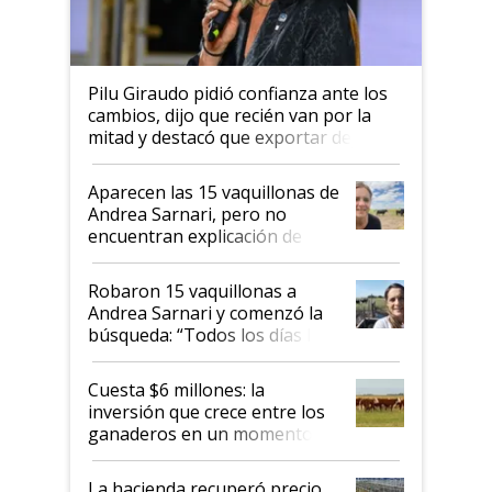
Pilu Giraudo pidió confianza ante los
cambios, dijo que recién van por la
mitad y destacó que exportar dejó de
ser "para unos pocos": "Tenemos un
mandato muy claro del gobierno
Aparecen las 15 vaquillonas de
nacional"
Andrea Sarnari, pero no
encuentran explicación de
cómo llegaron allí
Robaron 15 vaquillonas a
Andrea Sarnari y comenzó la
búsqueda: “Todos los días le
toca a algún productor”
Cuesta $6 millones: la
inversión que crece entre los
ganaderos en un momento
histórico para la actividad
La hacienda recuperó precio,