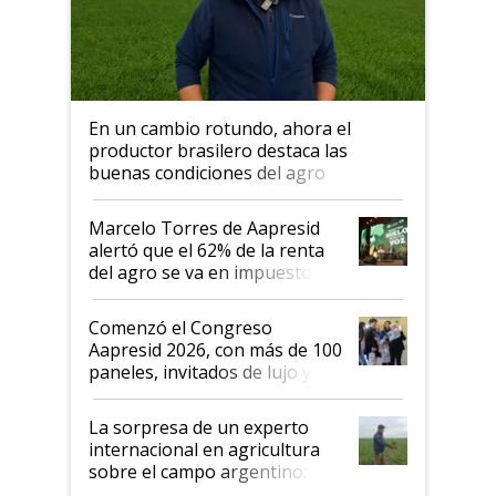
En un cambio rotundo, ahora el
productor brasilero destaca las
buenas condiciones del agro
argentino para invertir: "Los veo
más motivados"
Marcelo Torres de Aapresid
alertó que el 62% de la renta
del agro se va en impuestos:
"No es bueno que en
Argentina se sigan discutiendo
Comenzó el Congreso
las mismas cosas de hace 50
Aapresid 2026, con más de 100
años"
paneles, invitados de lujo y
todas las tendencias
La sorpresa de un experto
internacional en agricultura
sobre el campo argentino:
"Estoy muy impresionado"