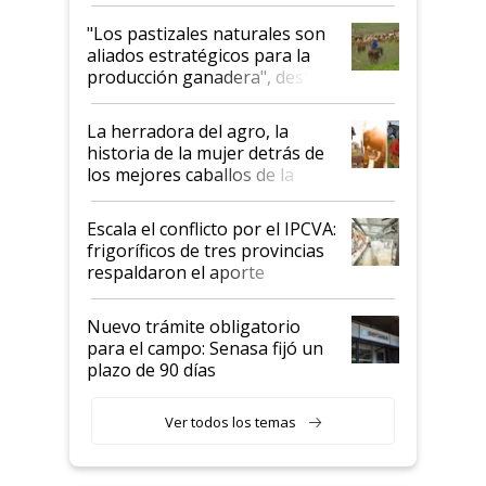
ganadera uruguaya sobre las
oportunidades que se abren
"Los pastizales naturales son
para el agro en Argentina, con
aliados estratégicos para la
foco en la carne
producción ganadera", destaca
la iniciativa que ya reúne a 46
establecimientos en Argentina
La herradora del agro, la
historia de la mujer detrás de
los mejores caballos de la
Argentina y los mitos que
todavía hacen sufrir a estos
Escala el conflicto por el IPCVA:
animales: "Mientras me
frigoríficos de tres provincias
descalificaban, yo seguí
respaldaron el aporte
haciendo currículum"
obligatorio
Nuevo trámite obligatorio
para el campo: Senasa fijó un
plazo de 90 días
Ver todos los temas