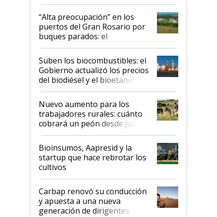
tornado
“Alta preocupación” en los
puertos del Gran Rosario por
buques parados: el
funcionamiento de las
exportadoras en tensión tras
Suben los biocombustibles: el
la medida de fuerza de los
Gobierno actualizó los precios
prácticos
del biodiésel y el bioetanol
Nuevo aumento para los
trabajadores rurales: cuánto
cobrará un peón desde julio
Bioinsumos, Aapresid y la
startup que hace rebrotar los
cultivos
Carbap renovó su conducción
y apuesta a una nueva
generación de dirigentes