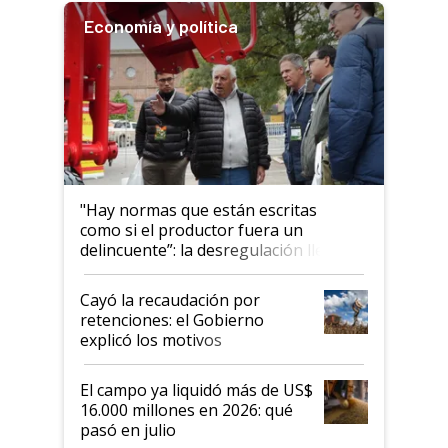
Economía y política
"Hay normas que están escritas
como si el productor fuera un
delincuente”: la desregulación llegó
al Congreso Aapresid y hasta se
habló del financiamiento al IPCVA
Cayó la recaudación por
retenciones: el Gobierno
explicó los motivos
El campo ya liquidó más de US$
16.000 millones en 2026: qué
pasó en julio