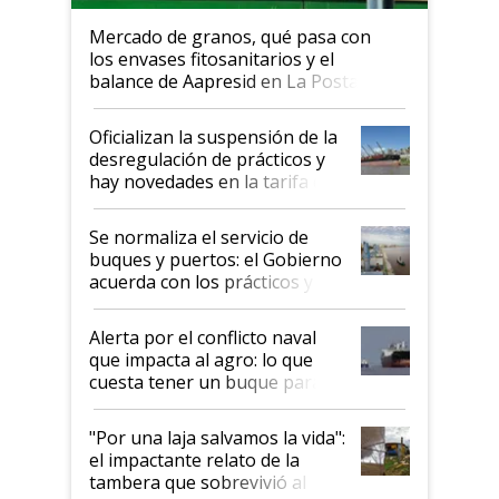
Mercado de granos, qué pasa con
los envases fitosanitarios y el
balance de Aapresid en La Posta
Oficializan la suspensión de la
desregulación de prácticos y
hay novedades en la tarifa de
la hidrovía
Se normaliza el servicio de
buques y puertos: el Gobierno
acuerda con los prácticos y
suspende el decreto de
desregulación
Alerta por el conflicto naval
que impacta al agro: lo que
cuesta tener un buque parado
y el peligro de que Argentina
pase a ser "país sucio"
"Por una laja salvamos la vida":
el impactante relato de la
tambera que sobrevivió al