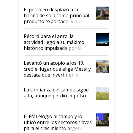
El petróleo desplazó a la
harina de soja como principal
producto exportado, y aún así
el agro aportó casi seis de cada
diez dólares y sostuvo el
Récord para el agro: la
liderazgo en un semestre
actividad llegó a su máximo
récord
histórico impulsada por la
cosecha y las exportaciones
Levantó un acopio a los 19,
creó el lugar que elige Messi y
destaca que invertir en el
kirchnerismo era como "darle
plata a un hijo para droga":
La confianza del campo sigue
Juan Félix Rossetti, el libertario
alta, aunque perdió impulso
que de una dura crisis salió
más fuerte y apuesta al cambio
de Milei
El FMI elogió al campo y lo
ubicó entre los sectores claves
para el crecimiento argentino