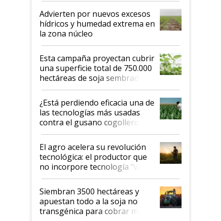
Advierten por nuevos excesos
hídricos y humedad extrema en
la zona núcleo
Esta campaña proyectan cubrir
una superficie total de 750.000
hectáreas de soja sembradas
con una nueva generación de
variedades que marcan un
¿Está perdiendo eficacia una de
salto tecnológico en genética y
las tecnologías más usadas
rendimiento
contra el gusano cogollero? El
desafío de una tecnología clave
El agro acelera su revolución
tecnológica: el productor que
no incorpore tecnología "va a
perder el tren"
Siembran 3500 hectáreas y
apuestan todo a la soja no
transgénica para cobrar más
por tonelada: compraron un