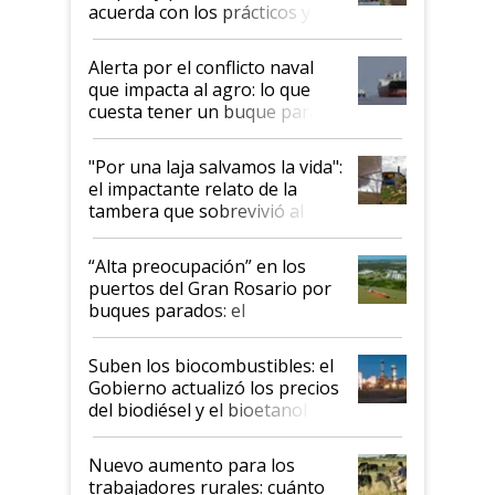
acuerda con los prácticos y
suspende el decreto de
desregulación
Alerta por el conflicto naval
que impacta al agro: lo que
cuesta tener un buque parado
y el peligro de que Argentina
pase a ser "país sucio"
"Por una laja salvamos la vida":
el impactante relato de la
tambera que sobrevivió al
tornado
“Alta preocupación” en los
puertos del Gran Rosario por
buques parados: el
funcionamiento de las
exportadoras en tensión tras
Suben los biocombustibles: el
la medida de fuerza de los
Gobierno actualizó los precios
prácticos
del biodiésel y el bioetanol
Nuevo aumento para los
trabajadores rurales: cuánto