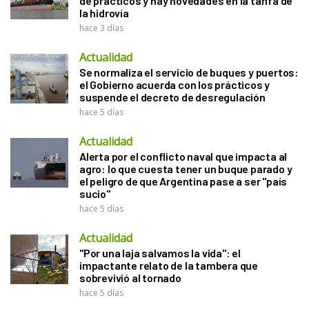
de prácticos y hay novedades en la tarifa de
la hidrovía
hace 3 días
Actualidad
Se normaliza el servicio de buques y puertos:
el Gobierno acuerda con los prácticos y
suspende el decreto de desregulación
hace 5 días
Actualidad
Alerta por el conflicto naval que impacta al
agro: lo que cuesta tener un buque parado y
el peligro de que Argentina pase a ser "país
sucio"
hace 5 días
Actualidad
"Por una laja salvamos la vida": el
impactante relato de la tambera que
sobrevivió al tornado
hace 5 días