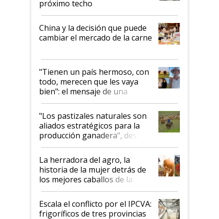
próximo techo
China y la decisión que puede
cambiar el mercado de la carne
"Tienen un país hermoso, con
todo, merecen que les vaya
bien": el mensaje de una
ganadera uruguaya sobre las
oportunidades que se abren
"Los pastizales naturales son
para el agro en Argentina, con
aliados estratégicos para la
foco en la carne
producción ganadera", destaca
la iniciativa que ya reúne a 46
establecimientos en Argentina
La herradora del agro, la
historia de la mujer detrás de
los mejores caballos de la
Argentina y los mitos que
todavía hacen sufrir a estos
Escala el conflicto por el IPCVA:
animales: "Mientras me
frigoríficos de tres provincias
descalificaban, yo seguí