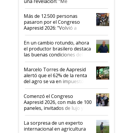
una revelación: "Me
impresionó mucho"
Más de 12.500 personas
pasaron por el Congreso
Aapresid 2026: "Volvió a
demostrar que hablar del
suelo es hablar de todo el
En un cambio rotundo, ahora
sistema productivo"
el productor brasilero destaca
las buenas condiciones del
agro argentino para invertir:
"Los veo más motivados"
Marcelo Torres de Aapresid
alertó que el 62% de la renta
del agro se va en impuestos:
"No es bueno que en
Argentina se sigan discutiendo
Comenzó el Congreso
las mismas cosas de hace 50
Aapresid 2026, con más de 100
años"
paneles, invitados de lujo y
todas las tendencias
La sorpresa de un experto
internacional en agricultura