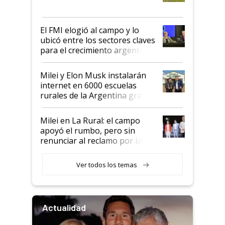
más fuerte y apuesta al cambio
de Milei
El FMI elogió al campo y lo
ubicó entre los sectores claves
para el crecimiento argentino
Milei y Elon Musk instalarán
internet en 6000 escuelas
rurales de la Argentina gracias
a un acuerdo con Starlink
Milei en La Rural: el campo
apoyó el rumbo, pero sin
renunciar al reclamo por las
retenciones
Ver todos los temas
Actualidad