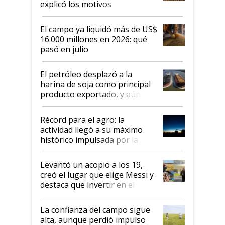
explicó los motivos
El campo ya liquidó más de US$
16.000 millones en 2026: qué
pasó en julio
El petróleo desplazó a la
harina de soja como principal
producto exportado, y aún así
el agro aportó casi seis de cada
diez dólares y sostuvo el
Récord para el agro: la
liderazgo en un semestre
actividad llegó a su máximo
récord
histórico impulsada por la
cosecha y las exportaciones
Levantó un acopio a los 19,
creó el lugar que elige Messi y
destaca que invertir en el
kirchnerismo era como "darle
plata a un hijo para droga":
La confianza del campo sigue
Juan Félix Rossetti, el libertario
alta, aunque perdió impulso
que de una dura crisis salió