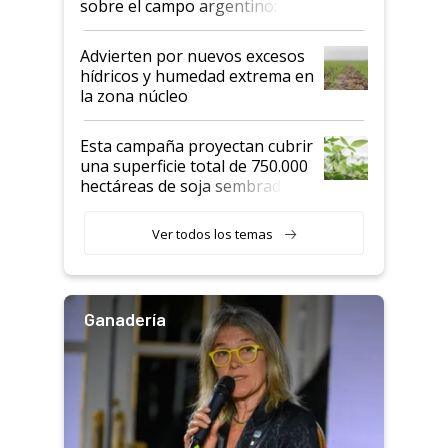
sobre el campo argentino:
"Estoy muy impresionado"
Advierten por nuevos excesos
hídricos y humedad extrema en
la zona núcleo
Esta campaña proyectan cubrir
una superficie total de 750.000
hectáreas de soja sembradas
con una nueva generación de
variedades que marcan un
Ver todos los temas
salto tecnológico en genética y
rendimiento
Ganadería