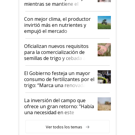
mientras se mantiene el
conflicto en Medio Oriente
Con mejor clima, el productor
invirtió más en nutrientes y
empujó el mercado
Oficializan nuevos requisitos
para la comercialización de
semillas de trigo y cebada a
granel
El Gobierno festeja un mayor
consumo de fertilizantes por el
trigo: “Marca una renovada
confianza de los productores”
La inversión del campo que
ofrece un gran retorno: "Había
una necesidad en este
segmento"
Ver todos los temas