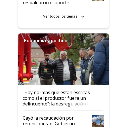
respaldaron el aporte
haciendo currículum"
obligatorio
Ver todos los temas
Economía y política
"Hay normas que están escritas
como si el productor fuera un
delincuente”: la desregulación llegó
al Congreso Aapresid y hasta se
habló del financiamiento al IPCVA
Cayó la recaudación por
retenciones: el Gobierno