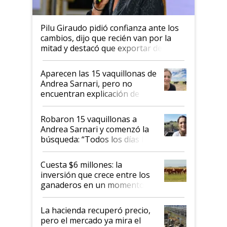
Pilu Giraudo pidió confianza ante los
cambios, dijo que recién van por la
mitad y destacó que exportar dejó de
ser "para unos pocos": "Tenemos un
mandato muy claro del gobierno
Aparecen las 15 vaquillonas de
nacional"
Andrea Sarnari, pero no
encuentran explicación de
cómo llegaron allí
Robaron 15 vaquillonas a
Andrea Sarnari y comenzó la
búsqueda: “Todos los días le
toca a algún productor”
Cuesta $6 millones: la
inversión que crece entre los
ganaderos en un momento
histórico para la actividad
La hacienda recuperó precio,
pero el mercado ya mira el