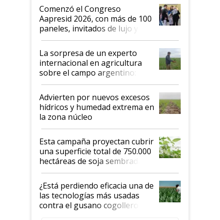
Argentina se sigan discutiendo
Comenzó el Congreso
las mismas cosas de hace 50
Aapresid 2026, con más de 100
años"
paneles, invitados de lujo y
todas las tendencias
La sorpresa de un experto
internacional en agricultura
sobre el campo argentino:
"Estoy muy impresionado"
Advierten por nuevos excesos
hídricos y humedad extrema en
la zona núcleo
Esta campaña proyectan cubrir
una superficie total de 750.000
hectáreas de soja sembradas
con una nueva generación de
variedades que marcan un
¿Está perdiendo eficacia una de
salto tecnológico en genética y
las tecnologías más usadas
rendimiento
contra el gusano cogollero? El
desafío de una tecnología clave