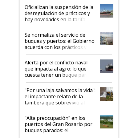
Oficializan la suspensión de la
desregulación de prácticos y
hay novedades en la tarifa de
la hidrovía
Se normaliza el servicio de
buques y puertos: el Gobierno
acuerda con los prácticos y
suspende el decreto de
desregulación
Alerta por el conflicto naval
que impacta al agro: lo que
cuesta tener un buque parado
y el peligro de que Argentina
pase a ser "país sucio"
"Por una laja salvamos la vida":
el impactante relato de la
tambera que sobrevivió al
tornado
“Alta preocupación” en los
puertos del Gran Rosario por
buques parados: el
funcionamiento de las