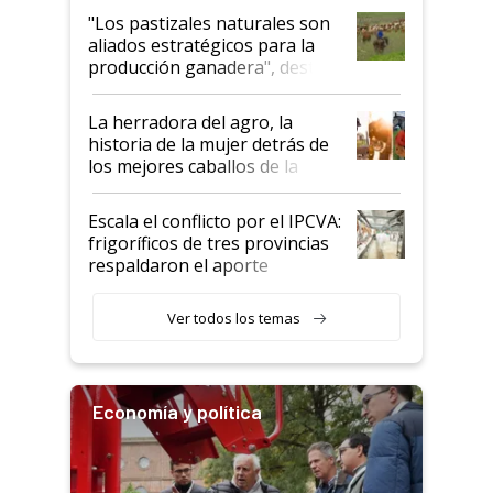
oportunidades que se abren
"Los pastizales naturales son
para el agro en Argentina, con
aliados estratégicos para la
foco en la carne
producción ganadera", destaca
la iniciativa que ya reúne a 46
establecimientos en Argentina
La herradora del agro, la
historia de la mujer detrás de
los mejores caballos de la
Argentina y los mitos que
todavía hacen sufrir a estos
Escala el conflicto por el IPCVA:
animales: "Mientras me
frigoríficos de tres provincias
descalificaban, yo seguí
respaldaron el aporte
haciendo currículum"
obligatorio
Ver todos los temas
Economía y política