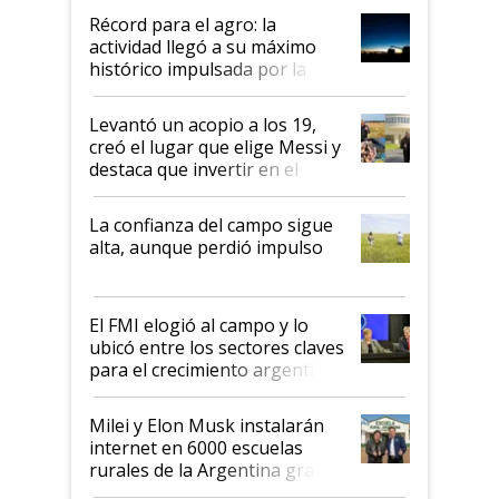
diez dólares y sostuvo el
Récord para el agro: la
liderazgo en un semestre
actividad llegó a su máximo
récord
histórico impulsada por la
cosecha y las exportaciones
Levantó un acopio a los 19,
creó el lugar que elige Messi y
destaca que invertir en el
kirchnerismo era como "darle
plata a un hijo para droga":
La confianza del campo sigue
Juan Félix Rossetti, el libertario
alta, aunque perdió impulso
que de una dura crisis salió
más fuerte y apuesta al cambio
de Milei
El FMI elogió al campo y lo
ubicó entre los sectores claves
para el crecimiento argentino
Milei y Elon Musk instalarán
internet en 6000 escuelas
rurales de la Argentina gracias
a un acuerdo con Starlink