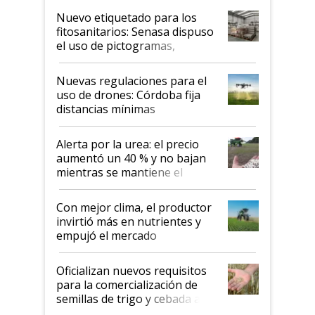
fina
Nuevo etiquetado para los
fitosanitarios: Senasa dispuso
el uso de pictogramas,
palabras de advertencia e
indicaciones
Nuevas regulaciones para el
uso de drones: Córdoba fija
distancias mínimas
Alerta por la urea: el precio
aumentó un 40 % y no bajan
mientras se mantiene el
conflicto en Medio Oriente
Con mejor clima, el productor
invirtió más en nutrientes y
empujó el mercado
Oficializan nuevos requisitos
para la comercialización de
semillas de trigo y cebada a
granel