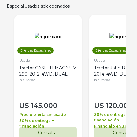
Especial usados seleccionados
Ofertas Especiales
Ofertas Especiales
Usado
Usado
Tractor CASE IH MAGNUM
Tractor John Deere 
290, 2012, 4WD, DUAL
2014, 4WD, DUAL
Isla Verde
Isla Verde
U$
145.000
U$
120.000
Precio oferta sin usado
30% de entrega +
financiación
30% de entrega +
financiación
Financialo en 3 años
Consultar
Consultar