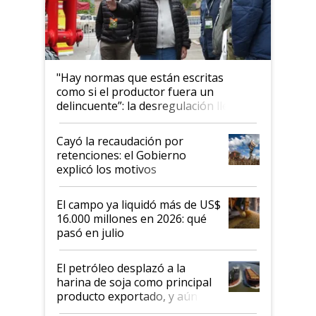
"Hay normas que están escritas
como si el productor fuera un
delincuente”: la desregulación llegó
al Congreso Aapresid y hasta se
habló del financiamiento al IPCVA
Cayó la recaudación por
retenciones: el Gobierno
explicó los motivos
El campo ya liquidó más de US$
16.000 millones en 2026: qué
pasó en julio
El petróleo desplazó a la
harina de soja como principal
producto exportado, y aún así
el agro aportó casi seis de cada