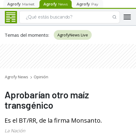
Agrofy
Market
Agrofy
News
Agrofy
Pay
Temas del momento
:
AgrofyNews Live
Agrofy News
Opinión
Aprobarían otro maíz
transgénico
Es el BT/RR, de la firma Monsanto.
La Nación