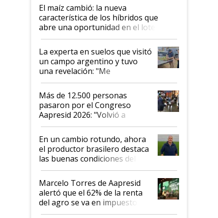
El maíz cambió: la nueva
característica de los híbridos que
abre una oportunidad en el lote
La experta en suelos que visitó
un campo argentino y tuvo
una revelación: "Me
impresionó mucho"
Más de 12.500 personas
pasaron por el Congreso
Aapresid 2026: "Volvió a
demostrar que hablar del
suelo es hablar de todo el
En un cambio rotundo, ahora
sistema productivo"
el productor brasilero destaca
las buenas condiciones del
agro argentino para invertir:
"Los veo más motivados"
Marcelo Torres de Aapresid
alertó que el 62% de la renta
del agro se va en impuestos:
"No es bueno que en