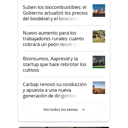
exportadoras en tensión tras
Suben los biocombustibles: el
la medida de fuerza de los
Gobierno actualizó los precios
prácticos
del biodiésel y el bioetanol
Nuevo aumento para los
trabajadores rurales: cuánto
cobrará un peón desde julio
Bioinsumos, Aapresid y la
startup que hace rebrotar los
cultivos
Carbap renovó su conducción
y apuesta a una nueva
generación de dirigentes
rurales
Ver todos los temas