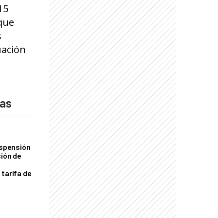
15
 que
s
uación
das
uspensión
ción de
 tarifa de