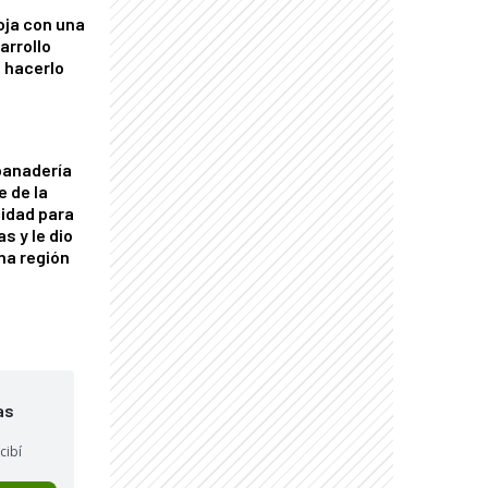
oja con una
arrollo
 hacerlo
panadería
e de la
idad para
s y le dio
una región
as
cibí