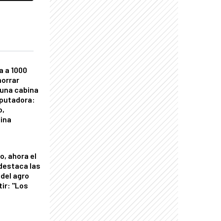
a a 1000
horrar
 una cabina
putadora:
o,
tina
o, ahora el
 destaca las
del agro
tir: "Los
"