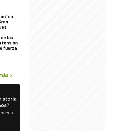
ión” en
Gran
ques
de las
n tensión
de fuerza
s
 más
>
istoria
nos?
ocerla