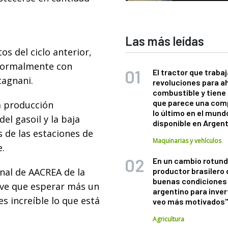
Las más leídas
os del ciclo anterior,
normalmente con
El tractor que trabaj
tagnani.
revoluciones para a
combustible y tiene
que parece una com
a producción
lo último en el mund
el gasoil y la baja
disponible en Argen
 de las estaciones de
Maquinarias y vehículos
e.
En un cambio rotund
onal de AACREA de la
productor brasilero
buenas condiciones 
uve que esperar más un
argentino para inver
es increíble lo que está
veo más motivados
Agricultura