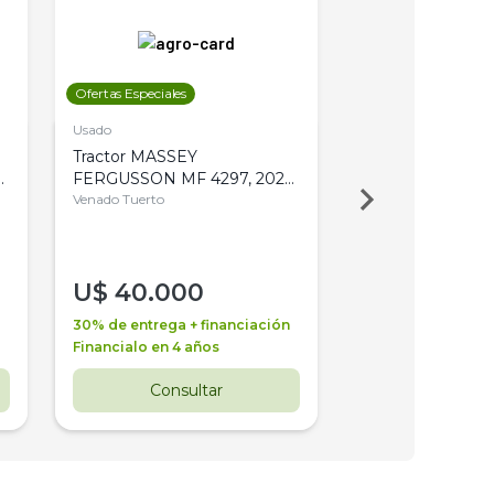
Ofertas Especiales
Ofertas Especiales
Usado
Usado
Tractor MASSEY
Tractor AGCO ALL
,
FERGUSSON MF 4297, 2020,
2003, 4WD, PA
4WD, PATON
Venado Tuerto
Venado Tuerto
U$
40.000
U$
30.000
30% de entrega + financiación
30% de entrega + 
Financialo en 4 años
Financialo en 3 a
Consultar
Consul