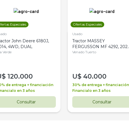
fertas Especiales
Ofertas Especiales
sado
Usado
ractor John Deere 6180J,
Tractor MASSEY
014, 4WD, DUAL
FERGUSSON MF 4292, 2020
la Verde
4WD, PATON
Venado Tuerto
U$
120.000
U$
40.000
0% de entrega + financiación
30% de entrega + financiación
inancialo en 3 años
Financialo en 3 años
Consultar
Consultar