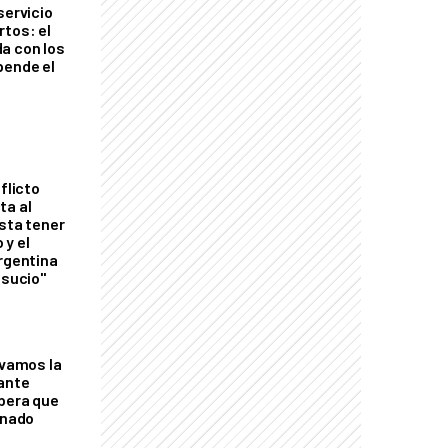
servicio
rtos: el
a con los
pende el
flicto
ta al
esta tener
 y el
Argentina
 sucio"
lvamos la
tante
mbera que
rnado