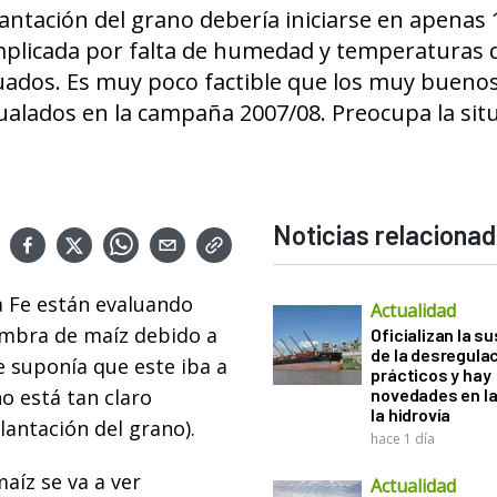
plantación del grano debería iniciarse en apenas 
complicada por falta de humedad y temperaturas
cuados. Es muy poco factible que los muy bueno
gualados en la campaña 2007/08. Preocupa la sit
Noticias relaciona
a Fe están evaluando
Actualidad
iembra de maíz debido a
Oficializan la s
de la desregula
Se suponía que este iba a
prácticos y hay
o está tan claro
novedades en la
la hidrovía
lantación del grano).
hace 1 día
aíz se va a ver
Actualidad