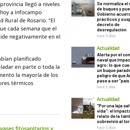
provincia llegó a niveles
Se normaliza el 
de buques y pue
 hoy a Infocampo
Gobierno acuerd
prácticos y sus
 Rural de Rosario. "El
decreto de
que cada semana que el
desregulación
cide negativamente en el
hace 3 días
Actualidad
Alerta por el con
bían planificado
naval que impac
agro: lo que cu
adar en parte o toda la
un buque parado
mento la mayoría de los
peligro de que 
pase a ser "país
lores térmicos
hace 3 días
Actualidad
"Por una laja sa
vida": el impac
relato de la ta
sobrevivió al to
ases fitosanitarios y
hace 3 días