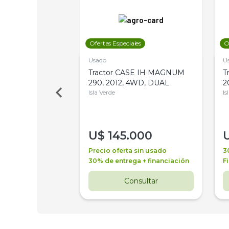
les
Ofertas Especiales
O
Usado
U
a Metalfor 7040,
Tractor CASE IH MAGNUM
T
Bot 32 Mts
290, 2012, 4WD, DUAL
2
Isla Verde
Is
000
U$
145.000
a + financiación
Precio oferta sin usado
3
 4 años
30% de entrega + financiación
F
nsultar
Consultar