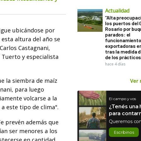
Actualidad
“Alta preocupac
los puertos del 
Rosario por bu
igue ubicándose por
parados: el
esta altura del año se
funcionamiento 
exportadoras e
 Carlos Castagnani,
tras la medida 
 Tuerto y especialista
de los práctico
hace 4 días
ue la siembra de maíz
Ver
nani, para luego
amente volcarse a la
El campo y vos
a este tipo de clima".
¿Tenés una h
para contar
 Fe prevén además que
Queremos con
ían ser menores a los
Escribinos
stecerse en cantidad